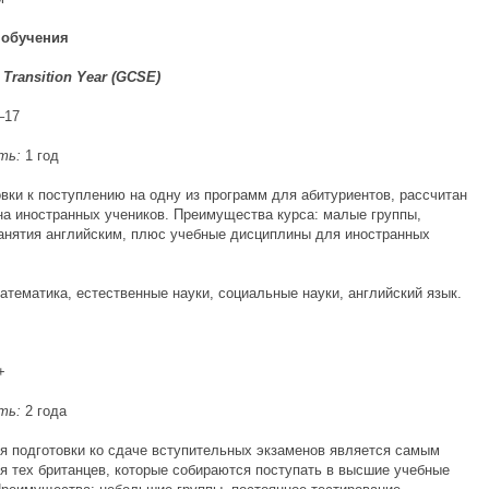
обучения
l Transition Year (GCSE)
–17
ть:
1 год
овки к поступлению на одну из программ для абитуриентов, рассчитан
на иностранных учеников. Преимущества курса: малые группы,
анятия английским, плюс учебные дисциплины для иностранных
атематика, естественные науки, социальные науки, английский язык.
+
ть:
2 года
ля подготовки ко сдаче вступительных экзаменов является самым
я тех британцев, которые собираются поступать в высшие учебные