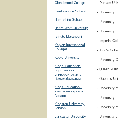
Glenalmond College
- Durham Univ
Gordonstoun School
- University 
Hampshire School
- University o
Heriot-Watt University
- University 
Istituto Marangoni
- Imperial Co
Kaplan International
Colleges
- King’s Coll
Keele University
- University 
King's Education-
- Queen Mary
подготовка к
университетам в
Великобритании
- Queen’s Uni
Kings Education -
- University o
языковые курсы в
Англии
- University o
Kingston University,
- University 
London
Lancaster University
- University o