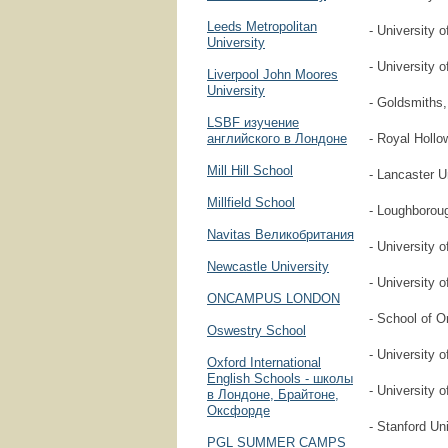
Leeds Metropolitan
- University o
University
- University 
Liverpool John Moores
University
- Goldsmiths,
LSBF изучение
английского в Лондоне
- Royal Hollo
Mill Hill School
- Lancaster U
Millfield School
- Loughboroug
Navitas Великобритания
- University 
Newcastle University
- University 
ONCAMPUS LONDON
- School of O
Oswestry School
- University o
Oxford International
English Schools - школы
- University 
в Лондоне, Брайтоне,
Оксфорде
- Stanford Un
PGL SUMMER CAMPS