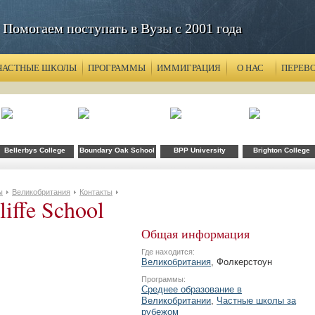
Помогаем поступать в Вузы с 2001 года
ЧАСТНЫЕ ШКОЛЫ
ПРОГРАММЫ
ИММИГРАЦИЯ
О НАС
ПЕРЕВ
Bellerbys College
Boundary Oak School
BPP University
Brighton College
ы
Великобритания
Контакты
liffe School
Общая информация
Где находится:
Великобритания
, Фолкерстоун
Программы:
Среднее образование в
Великобритании
,
Частные школы за
рубежом