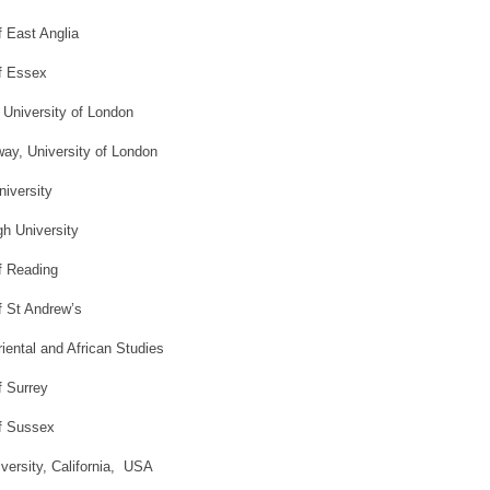
f East Anglia
of Essex
 University of London
way, University of London
niversity
h University
of Reading
of St Andrew’s
riental and African Studies
f Surrey
of Sussex
iversity, California, USA