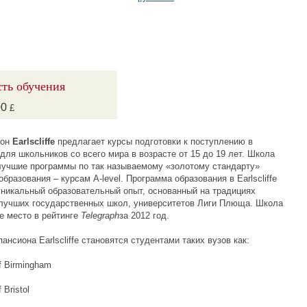
ть обучения
00
£
ион
Earlscliffe
предлагает курсы подготовки к поступлению в
для школьников со всего мира в возрасте от 15 до 19 лет. Школа
лучшие программы по так называемому «золотому стандарту»
образования – курсам A-level. Программа образования в Earlscliffe
уникальный образовательный опыт, основанный на традициях
лучших государственных школ, университетов Лиги Плюща. Школа
е место в рейтинге
Telegraph
за 2012 год.
ансиона Earlscliffe становятся студентами таких вузов как:
of Birmingham
f Bristol