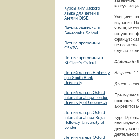
заведения. 
консультаци
Курсы английского
языка для детей в
Учащиеся на
Англии OISE
изучения. П
Летние каникулы в
химия, истор
Sevenoaks School
искусство, ф
французский,
Летние программы
не-носители
CSVPA
случае, если
Летние программы в
Diploma in 
St.Clare`s Oxford
Летний лагерь Embassy
Возраст
:
17
при South Bank
University
Длительнос
Летний лагерь Oxford
Преимуществ
International при London
программы б
University of Greenwich
аккредитова
Летний лагерь Oxford
International при Royal
Курс Diplom
Holloway University of
планируют о
London
двум уровня
деятельности
Летний лагерь Oxford