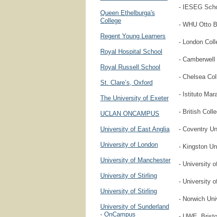
- IESEG Scho
Queen Ethelburga's
College
- WHU Otto B
Regent Young Learners
- London Col
Royal Hospital School
- Camberwell 
Royal Russell School
- Chelsea Col
St. Clare’s, Oxford
- Istituto Ma
The University of Exeter
- British Col
UCLAN ONCAMPUS
University of East Anglia
- Coventry Un
University of London
- Kingston Un
University of Manchester
- University 
University of Stirling
- University 
University of Stirling
- Norwich Univ
University of Sunderland
- OnCampus
- UWE, Bristo