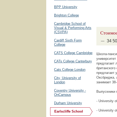
BPP University
Brighton College
Cambridge School of
Visual & Performing Arts
Стоимос
(CSVPA)
Cardiff Sixth Form
34
5
College
CATS College Cambridge
Школа-панс
университет 
CATs College Canterbury
предлагает 
британского 
Cats College London
предлагает 
Оксбриджа, 
City, University of
London
занимает 38-
Coventry University -
Выпускники п
OnCampus
- University 
Durham University
- University o
Earlscliffe School