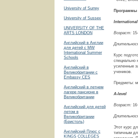
University of Surrey
Программы 
University of Sussex
Internationa
UNIVERSITY OF THE
ARTS LONDON
Возраст:
15
Английский в Англии
Длительнос
для детей с MW
International Summer
Курс подгот
Schools
специально 
усиленные з
Английский в
учеников.
Великобритании с
Embassy CES
Предметы: м
Английский в летнем
лагере пансионе в
A-level
Великобритании
Возраст:
16
Английский для детей
летом в
Длительнос
Великобритании
(Бристоль)
Этот курс д
Английский Плюс с
типичным дл
KINGS COLLEGES