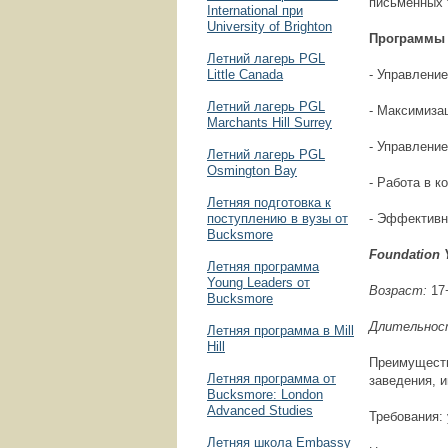
письменных 
International при
University of Brighton
Программы 
Летний лагерь PGL
Little Canada
- Управлени
Летний лагерь PGL
- Максимиза
Marchants Hill Surrey
- Управлени
Летний лагерь PGL
Osmington Bay
- Работа в к
Летняя подготовка к
поступлению в вузы от
- Эффективн
Bucksmore
Foundation 
Летняя программа
Young Leaders от
Возраст:
17
Bucksmore
Длительнос
Летняя программа в Mill
Hill
Преимуществ
Летняя программа от
заведения, 
Bucksmore: London
Advanced Studies
Требования: 
Летняя школа Embassy