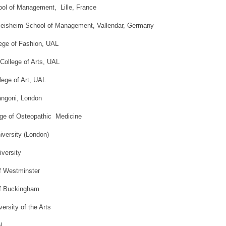
ol of Management, Lille, France
eisheim School of Management, Vallendar, Germany
lege of Fashion, UAL
College of Arts, UAL
lege of Art, UAL
rangoni, London
lege of Osteopathic Medicine
iversity (London)
iversity
of Westminster
of Buckingham
ersity of the Arts
l