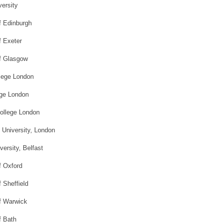
ersity
of Edinburgh
f Exeter
of Glasgow
llege London
ege London
College London
 University, London
versity, Belfast
f Oxford
f Sheffield
of Warwick
f Bath