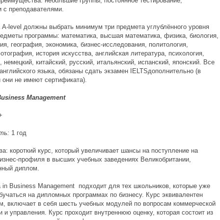
Преимущества: небольшие группы, постоянное тестирование,
и с преподавателями.
 A-level должны выбрать минимум три предмета углублённого уровня
редметы программы: математика, высшая математика, физика, биология,
ия, география, экономика, бизнес-исследования, политология,
отография, история искусства, английская литература, психология,
 немецкий, китайский, русский, итальянский, испанский, японский. Все
 английского языка, обязаны сдать экзамен IELTSдополнительно (в
 они не имеют сертификата).
Business Management
+
ть:
1 год
а: короткий курс, который увеличивает шансы на поступление на
изнес-профиля в высших учебных заведениях Великобритании,
нный диплом.
a in Business Management подходит для тех школьников, которые уже
бучаться на дипломных программах по бизнесу. Курс эквивалентен
м, включает в себя шесть учебных модулей по вопросам коммерческой
 и управления. Курс проходит внутреннюю оценку, которая состоит из