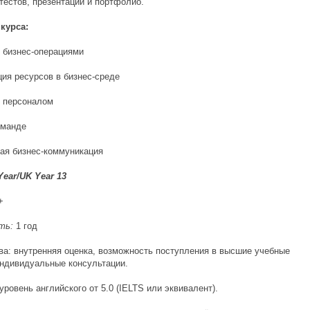
тестов, презентаций и портфолио.
курса:
е бизнес-операциями
ция ресурсов в бизнес-среде
е персоналом
оманде
ая бизнес-коммуникация
Year/UK Year 13
+
ть:
1 год
а: внутренняя оценка, возможность поступления в высшие учебные
индивидуальные консультации.
уровень английского от 5.0 (IELTS или эквивалент).