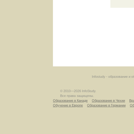
Infostudy - образование и
© 2010—2026 InfoStudy.
Все права защищены.
Образование в Канаде
Образование в Чехии
Вр
Обучение в Европе
Образование в Германии
Об