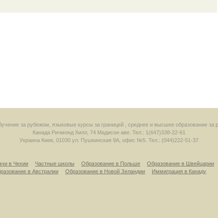
 обучение за рубежом, языковые курсы за границей , среднее и высшее образование за 
Канада
Ричмонд Хилл
,
74 Мадисон аве.
Тел.: 1(647)338-22-61
Украина
Киев
,
01030
ул. Пушкинская 9А, офис №5.
Тел.: (044)222-51-37
ачи в Чехии
Частные школы
Образование в Польше
Образование в Швейцарии
разование в Австралии
Образование в Новой Зеландии
Иммиграция в Канаду