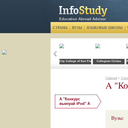
Education Abroad Advisor
СТРАНЫ
ВУЗЫ
ЯЗЫКОВЫЕ ШКОЛЫ
City College of San Francisco
Collegium Civitas
Л
Главная
Спец
A "Ко
A "Конкурс
выиграй iPod" A
Вузы: