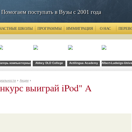
Помогаем поступать в Вузы с 2001 года
ЧАСТНЫЕ ШКОЛЫ
ПРОГРАММЫ
ИММИГРАЦИЯ
О НАС
ПЕРЕВ
агерь компьютерных технологий FLS при CSU Fullerton
Abbey DLD College
Actilingua Academy
Albert-Ludwigs-Unive
иальности
Акции
нкурс выиграй iPod" A