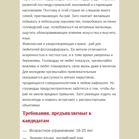
развитой постиндустриальной экономикой и стареющим
населением. Поэтому в этой стране не слишком много
семей, приглашающих Au-pair. Зато хватает желающих
побывать в небольшом королевстве, попробовать истинно
голландский сыр, полюбоваться на ветряные мельницы,
ощутить облагораживающее влияние искусства и выучить
язык.
Живописная и умиротворяющая страна - рай для
любителей фотографировать. Ее жители отличаются
искренностью и честностью, и в тоже время умеренны и
бережливы. Голландцы не любят показухи, чрезвычайно
вежливы и любят планировать свою жизнь даже в мелочах.
Для молодежи чрезвычайно привлекательным
оказывается доступность мягких наркотиков,
продающихся совершеннолетним в любом кафешопе. Но
голландцы предусмотрительно заботятся о том, чтобы Au-
pair не имели вредных привычек. Зато умеющих ездить на
велосипеде и плавать встречают с распростертыми
объятиями.
Требования, предъявляемые к
кандидатам
Возрастное ограничение: 18-25 лет
Знание языка: английский или