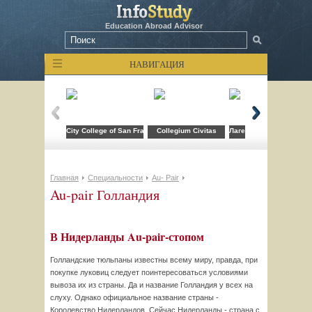
Education Abroad Advisor
НАВИГАЦИЯ
City College of San Francisco
Collegium Civitas
Лагерь компьютерных т
Главная
Специальности
Au- Pair
Au-pair Голландия
В Нидерланды Au-pair-стопом
Голландские тюльпаны известны всему миру, правда, при
покупке луковиц следует поинтересоваться условиями
вывоза их из страны. Да и название Голландия у всех на
слуху. Однако официальное название страны -
Королевство Нидерландов. Сейчас Нидерланды - страна с