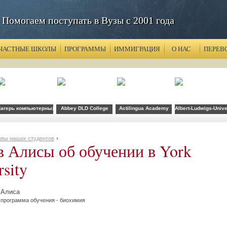
Помогаем поступать в Вузы с 2001 года
ЧАСТНЫЕ ШКОЛЫ
ПРОГРАММЫ
ИММИГРАЦИЯ
О НАС
ПЕРЕВ
агерь компьютерных технологий FLS при CSU Fullerton
Abbey DLD College
Actilingua Academy
Albert-Ludwigs-Unive
вы наших студентов
 Алисы об обучении в York
rsity
Алиса
программа обучения - биохимия