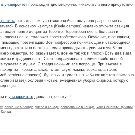
 в университет
происходит дистанционно, никакого личного присутствия
я.
ерситета
есть два кампуса (также сейчас получено разрешение на
етьего). В основном кампусе (Keele campus) недавно открыта станция
ая ведёт прямо до центра Торонто. Территория очень большая и
е классы новые, содержат проектор/телевизор. Обучение, в основном,
с помощью презентаций. Все профессора понимающие и старающиеся
амены достаточно сложные, если прикладывать усилия к учебе на
сего семестра, то, оказывается, все не так уж и плохо:) Есть два вида
сюиты и традиционные. Сюит подразумевает наличие собственной
кже туалета с душем. С традиционными все попроще. При въезде в
находятся: кровать, шкаф, стол, стул, лампа, зеркало, а также
имой особенно спасает). Душевых и туалетных кабинок на этаж примерно
полне хватает). Условия чистые, ежедневная уборка фирмой, которую
зиденция.
ем в
университете
довольна, советую!
ty
,
обучение в Канаде
,
учеба в Канаде
,
образование в Канаде
,
York University- лучший
т Канады