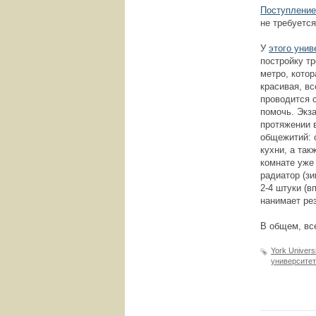
Поступление
не требуетс
У
этого унив
постройку тр
метро, котор
красивая, вс
проводится 
помочь. Экз
протяжении в
общежитий: 
кухни, а та
комнате уже 
радиатор (з
2-4 штуки (в
нанимает ре
В общем, вс
York Universi
университе