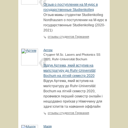
Отзыв о поступлении на М-курс в
государственные Studienkolleg
Отзыв мамы студентки Studienkolleg
Nordhausen о поступлении на М-курс в
государственные Studienkolleg (2020-
2021)
отзывы студентов Германия
Артем
Студент M.Sc. Lasers and Photonics SS
2020, Ruhr-Universität Bochum
Відгук Артема, який вступив на
магістратуру до Ruhr-Universität
Bochum на літній семестр 2020
Відгук Артема, який вступив на
магістратуру до Ruhr-Universität
Bochum на літній семестр 2020,
провчився перший семестр онлайн і
нещодавно приїхав у Німеччину для
здачі іспитів та навчання оффлайн
отзывы студентов Германия
Марія