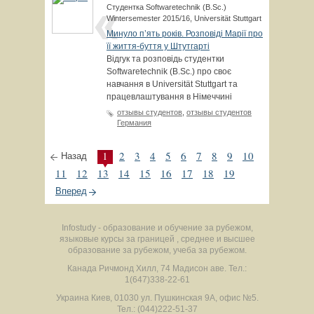
Студентка Softwaretechnik (B.Sc.)
Wintersemester 2015/16, Universität Stuttgart
Минуло п’ять років. Розповіді Марії про
її життя-буття у Штутгарті
Відгук та розповідь студентки
Softwaretechnik (B.Sc.) про своє
навчання в Universität Stuttgart та
працевлаштування в Німеччині
отзывы студентов
,
отзывы студентов
Германия
1
2
3
4
5
6
7
8
9
10
Назад
11
12
13
14
15
16
17
18
19
Вперед
Infostudy - образование и обучение за рубежом,
языковые курсы за границей , среднее и высшее
образование за рубежом, учеба за рубежом.
Канада
Ричмонд Хилл
,
74 Мадисон аве.
Тел.:
1(647)338-22-61
Украина
Киев
,
01030
ул. Пушкинская 9А, офис №5.
Тел.: (044)222-51-37