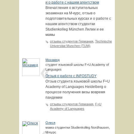
и о работе с нашим агентством
Впечатления о вступительных
экзаменах на М-курс, отзыв о
подготовительных курсах и о работе с
нашим агентством студентки
Studienkolleg München Лилии и ее
мамы
отзывы студентов Германия
,
Technische
Universitat Munchen (TUM)
Мохамед
студент языковой школы F+U Academy of
Languages
Отзыв о работе с INFOSTUDY
Отзыв студента языковой школы F+U
Academy of Languages Heidelberg о
процессе получения визы вовремя
пандемии
отзывы студентов Германия
,
F+U
Academy of Languages
Олеся
мама студентки Studienkolleg Nordhausen,
М-курс