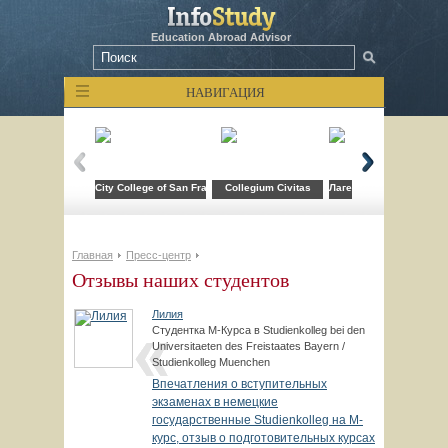
Education Abroad Advisor
НАВИГАЦИЯ
City College of San Francisco
Collegium Civitas
Лагерь компьютерных т
Главная
Пресс-центр
Отзывы наших студентов
Лилия
Студентка М-Курса в Studienkolleg bei den
Universitaeten des Freistaates Bayern /
Studienkolleg Muenchen
Впечатления о вступительных
экзаменах в немецкие
государственные Studienkolleg на М-
курс, отзыв о подготовительных курсах