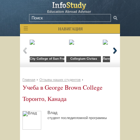
Education Abroad Advisor
НАВИГАЦИЯ
City College of San Francisco
Collegium Civitas
Лагерь компьютерных т
Главная
Отзывы наших студентов
Учеба в George Brown College
Торонто, Канада
Влад
студент последипломной программы