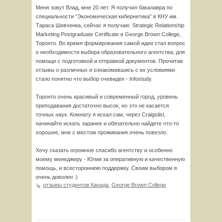
Меня зовут Влад, мне 20 лет. Я получил бакалавра по
специальности “Экономическая кибернетика” в КНУ им.
Тараса Шевченка, сейчас я получаю Strategic Relationship
Marketing Postgraduate Certificate в George Brown College,
Торонто. Во время формирования самой идеи стал вопрос
о необходимости выбора образовательного агентства, для
помощи с подготовкой и отправкой документов. Прочитав
отзывы о различных и ознакомившись с их условиями
стало понятно что выбор очевиден - Infostudy.
Торонто очень красивый и современный город, уровень
преподавания достаточно высок, но это не касается
точных наук. Комнату я искал сам, через Craigslist,
начинайте искать заранее и обязательно найдете что-то
хорошее, мне с местом проживания очень повезло.
Хочу сказать огромное спасибо агентству и особенно
моему менеджеру - Юлии за оперативную и качественную
помощь, и всестороннюю поддержку. Своим выбором я
очень доволен :)
отзывы студентов Канада
,
George Brown College