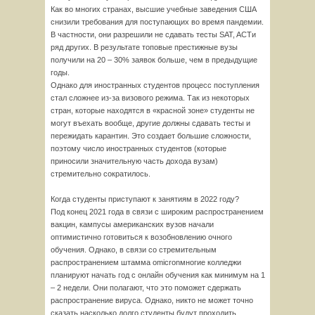
Как во многих странах, высшие учебные заведения США
снизили требования для поступающих во время пандемии.
В частности, они разрешили не сдавать тесты SAT, ACTи
ряд других. В результате топовые престижные вузы
получили на 20 – 30% заявок больше, чем в предыдущие
годы.
Однако для иностранных студентов процесс поступления
стал сложнее из-за визового режима. Так из некоторых
стран, которые находятся в «красной зоне» студенты не
могут въехать вообще, другие должны сдавать тесты и
пережидать карантин. Это создает большие сложности,
поэтому число иностранных студентов (которые
приносили значительную часть дохода вузам)
стремительно сократилось.
Когда студенты приступают к занятиям в 2022 году?
Под конец 2021 года в связи с широким распространением
вакцин, кампусы американских вузов начали
оптимистично готовиться к возобновлению очного
обучения. Однако, в связи со стремительным
распространением штамма omicronмногие колледжи
планируют начать год с онлайн обучения как минимум на 1
– 2 недели. Они полагают, что это поможет сдержать
распространение вируса. Однако, никто не может точно
сказать насколько долго студенты будут проходить