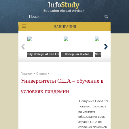
Education Abroad Advisor
НАВИГАЦИЯ
City College of San Francisco
Collegium Civitas
Лагерь компьютерных т
Главная
Статьи
Университеты США – обучение в
условиях пандемии
Пандемия Covid-19
тяжело отразилась
на системе
образования всех
стран и США не
стали исключением.