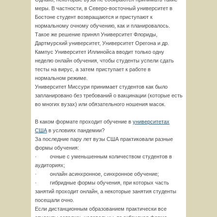
меры. В частности, в Северо-восточный университет в
Бостоне студент возвращаются и приступают к
нормальному очному обучению, как и планировалось.
Такое же решение принял Университет Флориды,
Дартмурский университет, Университет Орегона и др.
Кампус Университет Иллинойса вводит только одну
неделю онлайн обучения, чтобы студенты успели сдать
тесты на вирус, а затем приступает к работе в
нормальном режиме.
Университет Миссури принимает студентов как было
запланировано без требований о вакцинации (которые есть
во многих вузах) или обязательного ношения масок.
В каком формате проходит обучение в
университетах
США
в условиях пандемии?
За последние пару лет вузы США практиковали разные
формы обучения:
· очные с уменьшенным количеством студентов в
аудиториях;
· онлайн асинхронное, синхронное обучение;
· гибридные формы обучения, при которых часть
занятий проходит онлайн, а некоторые занятия студенты
посещали очно.
Если дистанционным образованием практически все