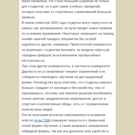
приостановлена, что стало большим ущербом не только
для студентов, но и для самих учебных заведений,
которые получают от спортивных соревнований большую
прибыль.
В новом семестре 2022 года студенты могут вернуться на
кампус как запланировали, но вузы вводят новые правила
по условиям проживания. Некоторые запрещают на период
онлайн занятий покидать общежития без особой
надобности, другие, например, Принстонский университет
не разрешает студентам выезжать за пределы округа до
середины февраля за исключением чрезвычайных
обстоятельств.
При этом другие университеты, в частности университет
Дартмута не устанавливает никаких ограничений и не
собирается переводить обучение на дистанционный
режим. Руководство вуза отметило, что студенты намного
больше страдают от изоляции и беспокойства, чем от
коронавируса, поэтому они приняли решение возобновить
очные занятия, академические мероприятия, доступ в
спортзал и коллективные обеды, хоть и с ограниченным
количеством людей.
После окончания всплеска заболеваемости штаммом
omicron
вузы США
планируют вернуться к привычной
очной форме обучения, а также развивать направление
гибридной формы, так как она доказала свое удобство и