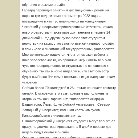
обучение в режиме онлайн.
Гарвард переводит занятий в дистанционный режим на
первые три недели зимнего семестра 2022 года, а
возвращение в кампус планируется на конец января.
Чикагский университет принял решение отложить начало
нового семестра и также проводит занятия в первые 14
дней онлайн. Ряд других вузов позволяет студентам
вернуться на кампус, но занятия все же начинают онлайн,
в том числе и Мичиганский государственный университет.
Многие колледжи надеются, что это поможет избежать
пика заболеваемости, но принятые меры опять вернули
чувство неопределенности студентам по отношению к
обучению, так как многие надеялись, что этот семестр
будет наиболее близким к нормальным до-пандемическим
условиям.
Сейчас более 70 колледжей в 26 штатах начинают семестр
онлайн. В основном это вузы, которые расположены в
«горячих точках» заражения: Университет Джорджа
Вашингтона, Йель, Колумбийский университет, Северо-
Западный университет, большая часть кампусов
Калифорнийского университета и т.д.
В Калифорнийский университет студенты могут вернуться
сразу, но должны изолироваться на 5 дней и первые две
недели будут учиться онлайн.
Однако, некоторые вузы не собираются принимать такие