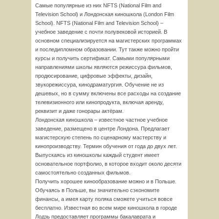
Самые популярные из них NFTS (National Film and
Television School) и Лондонская киношкола (London Film
School). NFTS (National Film and Television School) –
учебное заведение с почти полувековой историей. В
основном специализируется на магистерских программах
и последипломном образовании. Тут также можно пройти
курсы и получить сертификат. Самыми популярными
направлениями школы являются режиссура фильмов,
продюсирование, цифровые эффекты, дизайн,
звукорежиссура, кинодраматургия. Обучение не из
дешевых, но в сумму включены все расходы на создание
телевизионного или кинопродукта, включая аренду,
реквизит и даже гонорары актёрам.
Лондонская киношкола – известное частное учебное
заведение, размещено в центре Лондона. Предлагает
магистерскую степень по сценарному мастерству и
кинопроизводству. Термин обучения от года до двух лет.
Выпускаясь из киношколы каждый студент имеет
основательное портфолио, в которое входит около десяти
самостоятельно созданных фильмов.
Получить хорошее кинообразование можно и в Польше.
Обучаясь в Польше, вы значительно сэкономите
финансы, а имея карту поляка сможете учиться вовсе
бесплатно. Известная во всем мире киношкола в городе
Лодзь предоставляет программы бакалаврата и