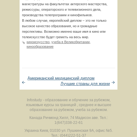
магистратуры на факультетах актерского мастерства,
режиссуры, операторского и телевизионного дела,
производства телепрограмм и кинофильмов.
В любом случае, европейский диплом – это не только
высокое качество образования, но и громадные
перспективы. Возможно именно ваше имя в кино или
телеискусстве будет греметь на весь мир.
киноискусство
,
учеба в Великобритании
,
кинообразование
Американский медицинский диплом
Лучшие страны для жизни
Infostudy - образование и обучение за рубежом,
языковые курсы за границей , среднее и высшее
образование за рубежом, учеба за рубежом.
Канада
Ричмонд Хилл
,
74 Мадисон аве.
Тел.:
1(647)338-22-61
Украина
Киев
,
01030
ул. Пушкинская 9А, офис №5.
Тел.: (044)222-51-37