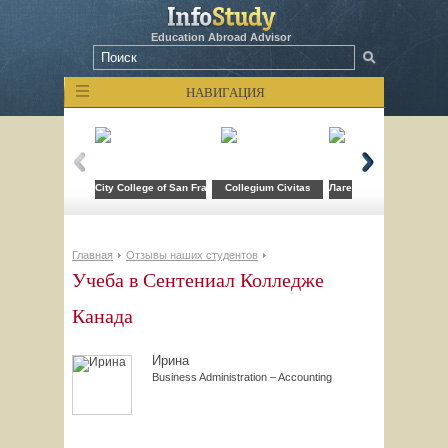
Education Abroad Advisor
НАВИГАЦИЯ
City College of San Francisco
Collegium Civitas
Лагерь компьютерных т
Главная
Отзывы наших студентов
Учеба в Сентениал Колледже
Канада
Ирина
Business Administration – Accounting