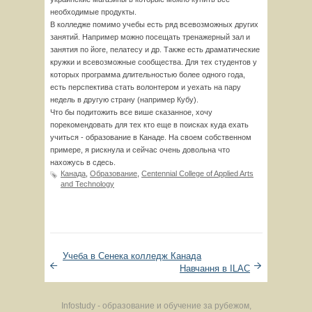
необходимые продукты.
В колледже помимо учебы есть ряд всевозможных других
занятий. Например можно посещать тренажерный зал и
занятия по йоге, пелатесу и др. Также есть драматические
кружки и всевозможные сообщества. Для тех студентов у
которых программа длительностью более одного года,
есть перспектива стать волонтером и уехать на пару
недель в другую страну (например Кубу).
Что бы подитожить все више сказанное, хочу
порекомендовать для тех кто еще в поисках куда ехать
учиться - образование в Канаде. На своем собственном
примере, я рискнула и сейчас очень довольна что
нахожусь в сдесь.
Канада
,
Образование
,
Centennial College of Applied Arts
and Technology
Учеба в Сенека колледж Канада
Навчання в ILAC
Infostudy - образование и обучение за рубежом,