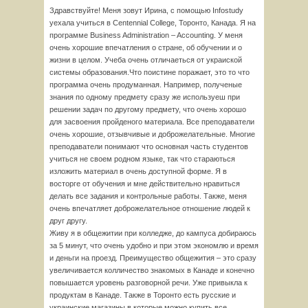
Здравствуйте! Меня зовут Ирина, с помощью Infostudy
уехала учиться в Centennial College, Торонто, Канада. Я на
программе Business Administration – Accounting. У меня
очень хорошие впечатления о стране, об обучении и о
жизни в целом. Учеба очень отличаеться от украиской
системы образования.Что поистине поражает, это то что
программа очень продуманная. Например, полученые
знания по одному предмету сразу же используеш при
решении задач по другому предмету, что очень хорошо
для засвоения пройденого материала. Все преподаватели
очень хорошие, отзывчивые и доброжелательные. Многие
преподаватели понимают что основная часть студентов
учиться не своем родном языке, так что стараються
изложить материал в очень доступной форме. Я в
восторге от обучения и мне действительно нравиться
делать все задания и контрольные работы. Также, меня
очень впечатляет доброжелательное отношение людей к
друг другу.
Живу я в общежитии при колледже, до кампуса добираюсь
за 5 минут, что очень удобно и при этом экономлю и время
и деньги на проезд. Преимущество общежития – это сразу
увеличивается колличество знакомых в Канаде и конечно
повышается уровень разговорной речи. Уже привыкла к
продуктам в Канаде. Также в Торонто есть русские и
украинские магазины в которые можно купить все