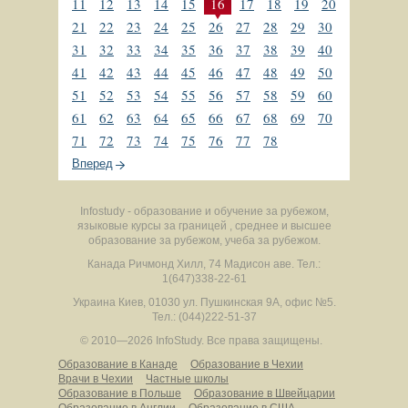
11
12
13
14
15
16
17
18
19
20
21
22
23
24
25
26
27
28
29
30
31
32
33
34
35
36
37
38
39
40
41
42
43
44
45
46
47
48
49
50
51
52
53
54
55
56
57
58
59
60
61
62
63
64
65
66
67
68
69
70
71
72
73
74
75
76
77
78
Вперед
Infostudy - образование и обучение за рубежом,
языковые курсы за границей , среднее и высшее
образование за рубежом, учеба за рубежом.
Канада
Ричмонд Хилл
,
74 Мадисон аве.
Тел.:
1(647)338-22-61
Украина
Киев
,
01030
ул. Пушкинская 9А, офис №5.
Тел.: (044)222-51-37
© 2010—2026 InfoStudy.
Все права защищены.
Образование в Канаде
Образование в Чехии
Врачи в Чехии
Частные школы
Образование в Польше
Образование в Швейцарии