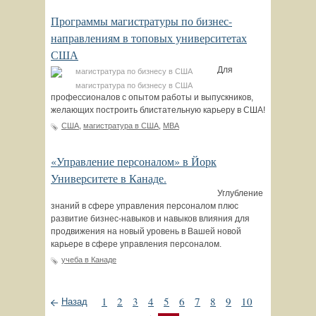
Программы магистратуры по бизнес-
направлениям в топовых университетах
США
Для
магистратура по бизнесу в США
профессионалов с опытом работы и выпускников,
желающих построить блистательную карьеру в США!
США
,
магистратура в США
,
MBA
«Управление персоналом» в Йорк
Университете в Канаде.
Углубление
знаний в сфере управления персоналом плюс
развитие бизнес-навыков и навыков влияния для
продвижения на новый уровень в Вашей новой
карьере в сфере управления персоналом.
учеба в Канаде
1
2
3
4
5
6
7
8
9
10
Назад