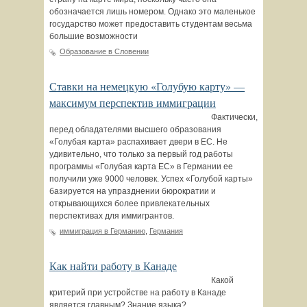
обозначается лишь номером. Однако это маленькое
государство может предоставить студентам весьма
большие возможности
Образование в Словении
Ставки на немецкую «Голубую карту» —
максимум перспектив иммиграции
Фактически,
перед обладателями высшего образования
«Голубая карта» распахивает двери в ЕС. Не
удивительно, что только за первый год работы
программы «Голубая карта ЕС» в Германии ее
получили уже 9000 человек. Успех «Голубой карты»
базируется на упразднении бюрократии и
открывающихся более привлекательных
перспективах для иммигрантов.
иммиграция в Германию
,
Германия
Как найти работу в Канаде
Какой
критерий при устройстве на работу в Канаде
является главным? Знание языка?