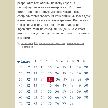
разработке технологий, поэтому спрос на
квалифицированных инженеров в этой стране
стабильно высок. Причем востребованность
специалистов в области инженерии не убывает даже
в экономически нестабильные времена. По данным
Союза немецких инженеров (Verein Deutscher
Ingenieure ,VDI), на сегодняшний день на каждом
втором немецком предприятии остаются незанятые
вакансии.
Германия
,
Образование в Германии
,
Университеты
Германии
1
2
3
4
5
6
7
8
9
10
Назад
11
12
13
14
15
16
17
18
19
20
21
22
23
24
25
26
27
28
29
30
31
32
33
34
35
36
37
38
39
40
41
42
43
44
45
46
47
48
49
50
51
52
53
54
55
56
57
58
59
60
61
62
63
64
65
66
67
68
69
70
71
72
73
74
75
76
77
78