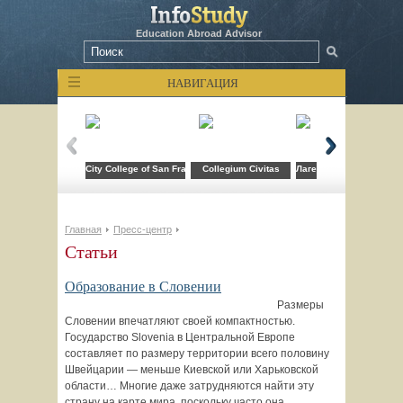
Education Abroad Advisor
НАВИГАЦИЯ
City College of San Francisco
Collegium Civitas
Лагерь компьютерных т
Главная
Пресс-центр
Статьи
Образование в Словении
Размеры
Словении впечатляют своей компактностью.
Государство Slovenia в Центральной Европе
составляет по размеру территории всего половину
Швейцарии — меньше Киевской или Харьковской
области… Многие даже затрудняются найти эту
страну на карте мира, поскольку часто она