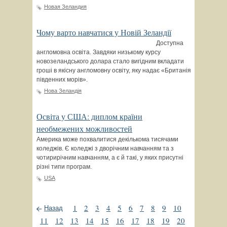
Новая Зеландия
Чому варто навчатися у Новій Зеландії
Доступна
англомовна освіта. Завдяки низькому курсу
новозеландського долара стало вигідним вкладати
гроші в якісну англомовну освіту, яку надає «Британія
південних морів».
Нова Зеландія
Освіта у США: диплом країни
необмежених можливостей
Америка може похвалитися декількома тисячами
коледжів. Є коледжі з дворічним навчанням та з
чотирирічним навчанням, а є й такі, у яких присутні
різні типи програм.
USA
1
2
3
4
5
6
7
8
9
10
Назад
11
12
13
14
15
16
17
18
19
20