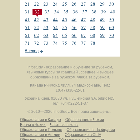
21
22
23
24
25
26
27
28
29
30
31
32
33
34
35
36
37
38
39
40
41
42
43
44
45
46
47
48
49
50
51
52
53
54
55
56
57
58
59
60
61
62
63
64
65
66
67
68
69
70
71
72
73
74
75
76
77
78
Вперед
Infostudy - образование и обучение за рубежом,
языковые курсы за границей , среднее и высшее
образование за рубежом, учеба за рубежом.
Канада
Ричмонд Хилл
,
74 Мадисон аве.
Тел.:
1(647)338-22-61
Украина
Киев
,
01030
ул. Пушкинская 9А, офис №5.
Тел.: (044)222-51-37
© 2010—2026 InfoStudy.
Все права защищены.
Образование в Канаде
Образование в Чехии
Врачи в Чехии
Частные школы
Образование в Польше
Образование в Швейцарии
Образование в Англии
Образование в США
Обучение в Европе
Образование в Германии