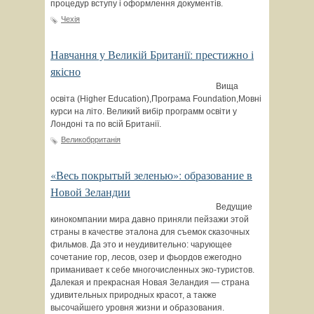
процедур вступу і оформлення документів.
Чехія
Навчання у Великій Британії: престижно і
якісно
Вища
освіта (Higher Education),Програма Foundation,Мовні
курси на літо. Великий вибір программ освіти у
Лондоні та по всій Британії.
Великобрританія
«Весь покрытый зеленью»: образование в
Новой Зеландии
Ведущие
кинокомпании мира давно приняли пейзажи этой
страны в качестве эталона для съемок сказочных
фильмов. Да это и неудивительно: чарующее
сочетание гор, лесов, озер и фьордов ежегодно
приманивает к себе многочисленных эко-туристов.
Далекая и прекрасная Новая Зеландия — страна
удивительных природных красот, а также
высочайшего уровня жизни и образования.