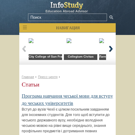
Education Abroad Advisor
НАВИГАЦИЯ
City College of San Francisco
Collegium Civitas
Лагерь компьютерных т
Главная
Пресс-центр
Статьи
Програма навчання чеської мови для вступу
до чеських університетів
Вступ до вузів Чехії є цілком посильним завданням
для іноземних студентів. Для того щоб вступити до
чеського державного вузу, необхідне володіння
чеською мовою на рівні вище середнього, знання
профільних предметів і дотримання певних