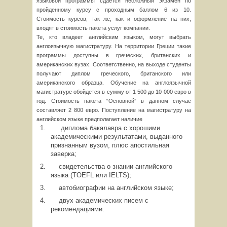
языковой программы сдается несложный экзамен по
пройденному курсу с проходным баллом 6 из 10.
Стоимость курсов, так же, как и оформление на них,
входят в стоимость пакета услуг компании.
Те, кто владеет английским языком, могут выбрать
англоязычную магистратуру. На территории Греции такие
программы доступны в греческих, британских и
американских вузах. Соответственно, на выходе студенты
получают диплом греческого, британского или
американского образца. Обучение на англоязычной
магистратуре обойдется в сумму от 1 500 до 10 000 евро в
год. Стоимость пакета “Основной” в данном случае
составляет 2 800 евро. Поступление на магистратуру на
английском языке предполагает наличие
диплома бакалавра с хорошими
академическими результатами, выданного
признанным вузом, плюс апостильная
заверка;
свидетельства о знании английского
языка (TOEFL или IELTS);
автобиографии на английском языке;
двух академических писем с
рекомендациями.