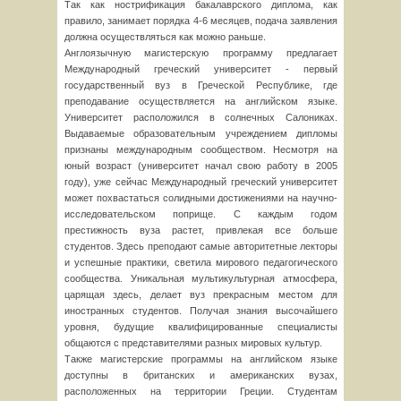
Так как нострификация бакалаврского диплома, как
правило, занимает порядка 4-6 месяцев, подача заявления
должна осуществляться как можно раньше.
Англоязычную магистерскую программу предлагает
Международный греческий университет - первый
государственный вуз в Греческой Республике, где
преподавание осуществляется на английском языке.
Университет расположился в солнечных Салониках.
Выдаваемые образовательным учреждением дипломы
признаны международным сообществом. Несмотря на
юный возраст (университет начал свою работу в 2005
году), уже сейчас Международный греческий университет
может похвастаться солидными достижениями на научно-
исследовательском поприще. С каждым годом
престижность вуза растет, привлекая все больше
студентов. Здесь преподают самые авторитетные лекторы
и успешные практики, светила мирового педагогического
сообщества. Уникальная мультикультурная атмосфера,
царящая здесь, делает вуз прекрасным местом для
иностранных студентов. Получая знания высочайшего
уровня, будущие квалифицированные специалисты
общаются с представителями разных мировых культур.
Также магистерские программы на английском языке
доступны в британских и американских вузах,
расположенных на территории Греции. Студентам