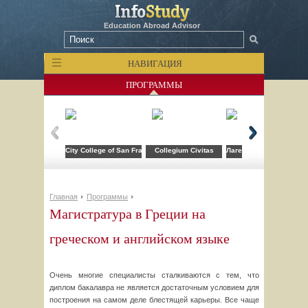
Education Abroad Advisor
НАВИГАЦИЯ
ПРОГРАММЫ
City College of San Francisco
Collegium Civitas
Лагерь компьютерных т
Главная
Программы
Магистратура в Греции на
греческом и английском языке
Очень многие специалисты сталкиваются с тем, что
диплом бакалавра не является достаточным условием для
построения на самом деле блестящей карьеры. Все чаще