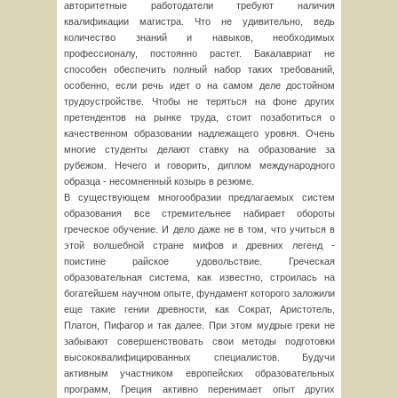
авторитетные работодатели требуют наличия
квалификации магистра. Что не удивительно, ведь
количество знаний и навыков, необходимых
профессионалу, постоянно растет. Бакалавриат не
способен обеспечить полный набор таких требований,
особенно, если речь идет о на самом деле достойном
трудоустройстве. Чтобы не теряться на фоне других
претендентов на рынке труда, стоит позаботиться о
качественном образовании надлежащего уровня. Очень
многие студенты делают ставку на образование за
рубежом. Нечего и говорить, диплом международного
образца - несомненный козырь в резюме.
В существующем многообразии предлагаемых систем
образования все стремительнее набирает обороты
греческое обучение. И дело даже не в том, что учиться в
этой волшебной стране мифов и древних легенд -
поистине райское удовольствие. Греческая
образовательная система, как известно, строилась на
богатейшем научном опыте, фундамент которого заложили
еще такие гении древности, как Сократ, Аристотель,
Платон, Пифагор и так далее. При этом мудрые греки не
забывают совершенствовать свои методы подготовки
высококвалифицированных специалистов. Будучи
активным участником европейских образовательных
программ, Греция активно перенимает опыт других