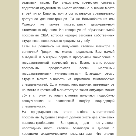
развитых стран. Как следствие, греческая система
подготовки студентов занимает стабильно высокое место
в рейтингах Европы, при этом оставаясь сравнительно
доступнее для иностранцев. Та же Великобритания или
Франция не может похвастаться демократичной
стоимостью обучения. Не говоря уж об образовательной
программе США, которая нередко загоняет собственных
студентов в непосильные кредиты за учебу.
Если вы решились на получение степени магистра в
солнечной Греции, мы можем предложить Вам самый
выгодный и быстрый вариант программы зачисления в
государственный греческий вуз. Благо, магистерские
программы предлагаются всеми местными
государственными университетами. Благодаря этому
студент может выбирать из огромного многообразия
специальностей. Если многих иностранных претендентов
на место в греческой магистратуре такая ситуация может
сбить с толку, то наши клиенты получают подробную
консультацию и экспертный подбор подходящей
специальности.
На предварительном этапе выбора магистерской
программы будущий студент должен знать два ключевых
правила-требования. Во-первых, для поступления
необходимо иметь степень бакалавра и диплом с
хорошими академическими результатами. Что значит