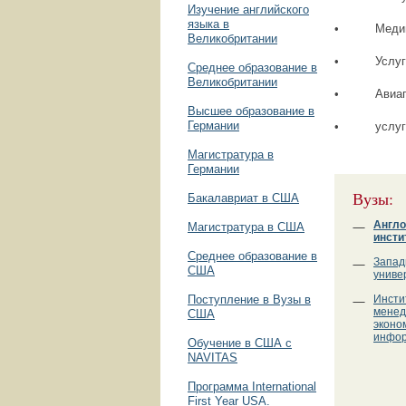
Изучение английского
языка в
• Медицинс
Великобритании
• Услуги к
Среднее образование в
Великобритании
• Авиапере
Высшее образование в
Германии
• услуги к
Магистратура в
Германии
Вузы:
Бакалавриат в США
Англо
Магистратура в США
инсти
Среднее образование в
Запад
США
униве
Поступление в Вузы в
Инсти
менед
США
эконо
инфор
Обучение в США с
NAVITAS
Программа International
First Year USA.