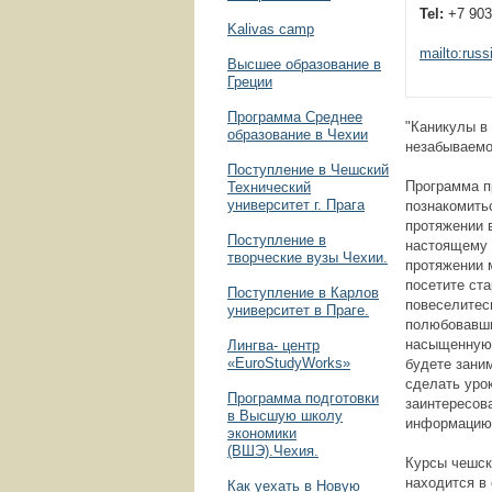
Tel:
+7 903
Kalivas camp
mailto:rus
Высшее образование в
Греции
Программа Среднее
"Каникулы в
образование в Чехии
незабываемо
Поступление в Чешский
Программа п
Технический
университет г. Прага
познакомитьс
протяжении 
Поступление в
настоящему 
творческие вузы Чехии.
протяжении 
посетите ста
Поступление в Карлов
повеселитесь
университет в Праге.
полюбовавши
насыщенную 
Лингва- центр
«EuroStudyWorks»
будете зани
сделать уро
Программа подготовки
заинтересов
в Высшую школу
информацию 
экономики
(ВШЭ).Чехия.
Курсы чешск
находится в
Как уехать в Новую