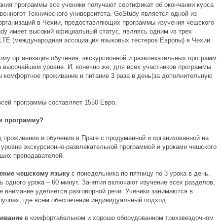
ания программы все ученики получают сертификат об окончании курса
венногот Технического университета. GoStudy является одной из
организаций в Чехии, предоставляющих программы изучения чешского
udy имеет высокий официальный статус, являясь одним из трех
LTE (международная ассоциация языковых тестеров Европы) в Чехии.
ому организация обучения, экскурсионной и развлекательных программ
а высочайшем уровне. И, конечно же, для всех участников программы
ы комфортное проживание и питание 3 раза в день(за дополнительную
сей программы составляет 1550 Евро.
 в программу?
 проживания и обучения в Праге с продуманной и организованной на
уровне экскурсионно-развлекательной программой и уроками чешского
чших преподавателей.
ение чешскому языку
с понедельника по пятницу по 3 урока в день.
ь одного урока – 60 минут. Занятия включают изучение всех разделов,
е внимание уделяется разговорной речи. Ученики занимаются в
руппах, где всем обеспечении индивидуальный подход.
ивание
в комфортабельном и хорошо оборудованном трехзвездочном