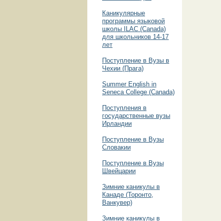
Каникулярные
программы языковой
школы ILAC (Canada)
для школьников 14-17
лет
Поступление в Вузы в
Чехии (Прага)
Summer English in
Seneca College (Canada)
Поступления в
государственные вузы
Ирландии
Поступление в Вузы
Словакии
Поступление в Вузы
Швейцарии
Зимние каникулы в
Канаде (Торонто,
Ванкувер)
Зимние каникулы в