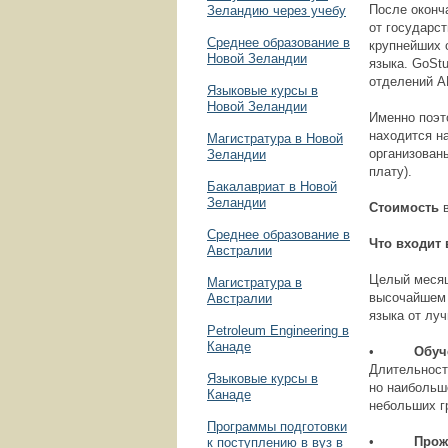
После оконч
Зеландию через учебу
от государст
Среднее образование в
крупнейших 
Новой Зеландии
языка. GoSt
отделений A
Языковые курсы в
Новой Зеландии
Именно поэт
находится н
Магистратура в Новой
организован
Зеландии
плату).
Бакалавриат в Новой
Зеландии
Стоимость
в
Среднее образование в
Что входит
Австралии
Целый месяц
Магистратура в
высочайшем 
Австралии
языка от лу
Petroleum Engineering в
Канаде
•
Обуч
Длительност
Языковые курсы в
но наибольш
Канаде
небольших г
Программы подготовки
•
Прож
к поступлению в вуз в