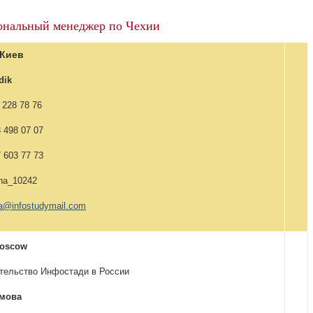
ональный менеджер по Чехии
 Киев
dik
 228 78 76
98 07 07
03 77 73
na_10242
na@infostudymail.com
Moscow
тельство Инфостади в России
омова