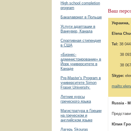
High school completion
program
Ваш перс
Бакалавриат в Польше
Украина,
Услуги адаптации в
Ванкувер, Канада
Elena Chu
Спортивная стипендия
Tel:
38 044
в США
«Бизнес­
38 093 4
администрирование» в
Йорк университете в
38 067 6
Канаде
Skype:
ele
Pre-Master’s Program в
университете Simon
mailto:ele
Fraser University.
Летние курсы
греческого языка
Russia - 
Магистратура в Греции
Представи
на греческом и
английском языке
Юлия Гр
Лагерь Skouras