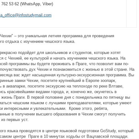
 762 53 62 (WhatsApp, Viber)
sia_office@infostudymail.com
 Чехии" – это уникальная летняя программа для проведения
го отдыха с изучением чешского языка.
рекрасно подойдет для школьников и студентов, которые хотят
я с Чехией, ее культурой и начать изучением чешского языка. На
всей программы вы будете проживать в Праге, что позволит вам по-
почувствовать дух Чехии и познакомиться с жизнью в этой стране. На
месяца вас ждет насыщенная культурно-экскурсионная программа. Вы
ринные замки Чехии, посетите крупнейший в Европе зоопарк,
 в аквапарке, посетите экскурсию на теплоходе по реке Влтаве,
сь красивейшими видами города, и, конечно же, окунетесь в
жизнь Праги. В первой половине дня с понедельника по пятницу вы
маться чешским языком с лучшими преподавателями, которые умеют
ки интересными и увлекательными. Кроме этого, ребята,
анные в получении высшего образования в Чехии смогут получить
из первых уст.
ого языка проводятся в центре языковой подготовки GoStudy, который
 самом центре Праге в 10 минутах ходьбы от Вацлавской площади.