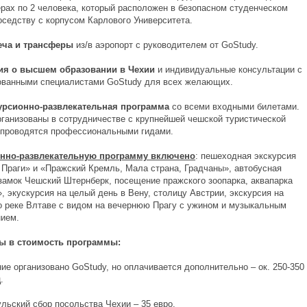
ерах по 2 человека, который расположен в безопасном студенческом
оседству с корпусом Карлового Университета.
еча и трансферы
из/в аэропорт с руководителем от GoStudy.
я о высшем образовании в Чехии
и индивидуальные консультации с
ванными специалистами GoStudy для всех желающих.
рсионно-развлекательная программа
со всеми входными билетами.
рганизованы в сотрудничестве с крупнейшей чешской туристической
 проводятся профессиональными гидами.
онно-развлекательную программу включено
: пешеходная экскурсия
 Праги» и «Пражский Кремль, Мала страна, Градчаны», автобусная
 замок Чешский Штернберк, посещение пражского зоопарка, аквапарка
, экускурсия на целый день в Вену, столицу Австрии, экскурсия на
о реке Влтаве с видом на вечернюю Прагу с ужином и музыкальным
ием.
ы в стоимость программы:
рганизовано GoStudy, но оплачивается дополнительно – ок. 250-350
.
кий сбор посольства Чехии – 35 евро.