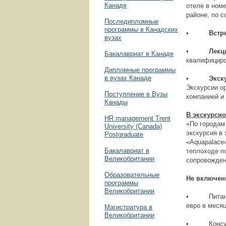
Канаде
отеле в ном
районе, по с
Последипломные
программы в Канадских
•
Встр
вузах
•
Лекци
Бакалавриат в Канаде
квалифициро
Дипломные программы
в вузах Канаде
•
Экску
Экскурсии о
Поступление в Вузы
компанией и
Канады
В экскурси
HR management Trent
«По городам
University (Canada)
экскурсия в
Postgraduate
«Aquapalace»
Бакалавриат в
теплоходе п
Великобритании
сопровожден
Образовательные
Не включен
программы
Великобритании
• Питание о
евро в месяц
Магистратура в
Великобритании
• Консульс