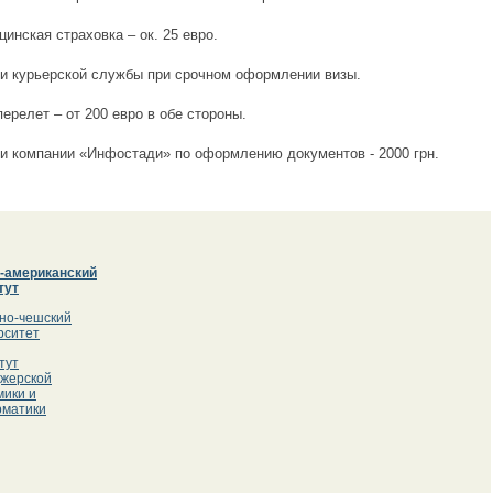
кая страховка – ок. 25 евро.
урьерской службы при срочном оформлении визы.
лет – от 200 евро в обе стороны.
омпании «Инфостади» по оформлению документов - 2000 грн.
-американский
тут
но-чешский
рситет
тут
жерской
мики и
матики