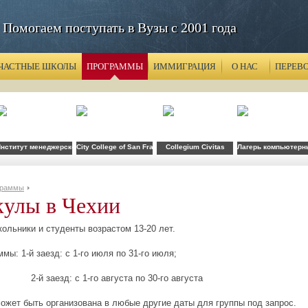
Помогаем поступать в Вузы с 2001 года
ЧАСТНЫЕ ШКОЛЫ
ПРОГРАММЫ
ИММИГРАЦИЯ
О НАС
ПЕРЕВ
рситет
нститут менеджерской экономики и информатики
City College of San Francisco
Collegium Civitas
Лагерь компьютерны
граммы
кулы в Чехии
ольники и студенты возрастом 13-20 лет.
мы: 1-й заезд: с 1-го июля по 31-го июля;
д: с 1-го августа по 30-го августа
ожет быть организована в любые другие даты для группы под запрос.