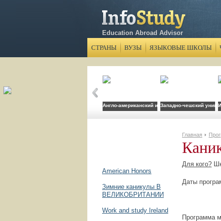
Education Abroad Advisor
СТРАНЫ
ВУЗЫ
ЯЗЫКОВЫЕ ШКОЛЫ
Англо-американский институт
Западно-чешский униве
И
Главная
Про
Кани
Для кого?
Шк
American Honors
Даты програм
Зимние каникулы В
ВЕЛИКОБРИТАНИИ
2-й заез
Work and study Ireland
Программа м