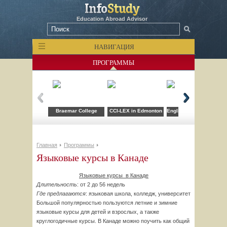
Education Abroad Advisor
НАВИГАЦИЯ
ПРОГРАММЫ
Braemar College
CCI-LEX in Edmonton
English School of Cana
Главная
Программы
Языковые курсы в Канаде
Языковые курсы в Канаде
Длительность
: от 2 до 56 недель
Где предлагаются
: языковая школа, колледж, университет
Большой популярностью пользуются летние и зимние
языковые курсы для детей и взрослых, а также
круглогодичные курсы. В Канаде можно поучить как общий