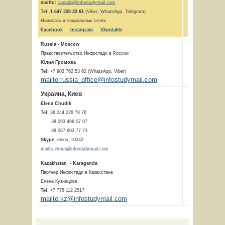
mailto:
canada@infostudymail.com
Tel:
1 647 338 22 61
(Viber, WhatsApp, Telegram)
Написать в социальных сетях:
Facebook
Instagram
Vkontakte
Russia - Moscow
Представительство Инфостади в России
Юлия Громова
Tel:
+7 903 762 53 62 (WhatsApp, Viber)
mailto:russia_office@infostudymail.com
Украина, Киев
Elena Chudik
Tel:
38 044 228 78 76
38 093 498 07 07
38 067 603 77 73
Skype:
elena_10242
mailto:elena@infostudymail.com
Kazakhstan - Karaganda
Партнер Инфостади в Казахстане
Елена Кузнецова
Tel:
+7 775 112 2517
mailto:kz@infostudymail.com