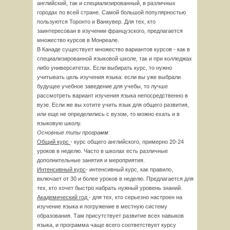
английский, так и специализированный, в различных
городах по всей стране. Самой большой популярностью
пользуются Торонто и Ванкувер. Для тех, кто
заинтересован в изучении французского, предлагается
множество курсов в Монреале.
В Канаде существует множество вариантов курсов - как в
специализированной языковой школе, так и при колледжах
либо университетах. Если выбирать курс, то нужно
учитывать цель изучения языка: если вы уже выбрали
будущее учебное заведение для учебы, то лучше
рассмотреть вариант изучения языка непосредственно в
вузе. Если же вы хотите учить язык для общего развития,
или еще не определились с вузом, то можно ехать и в
языковую школу.
Основные типы программ:
Общий курс
- курс общего английского, примерно 20-24
уроков в неделю. Часто в школах есть различные
дополнительные занятия и мероприятия.
Интенсивный курс
- интенсивный курс, как правило,
включает от 30 и более уроков в неделю. Предлагается для
тех, кто хочет быстро набрать нужный уровень знаний.
Академический год
- для тех, кто серьезно настроен на
изучение языка и погружение в местную систему
образования. Там присутствует развитие всех навыков
языка, и программа чаще всего соответствует курсу