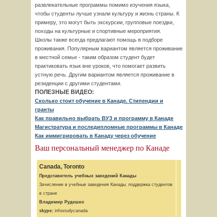
развлекательные программы помимо изучения языка,
чтобы студенты лучше узнали культуру и жизнь страны. К
примеру, это могут быть экскурсии, групповые поездки,
походы на культурные и спортивные мероприятия.
Школы также всегда предлагают помощь в подборе
проживания. Популярным вариантом является проживание
в местной семье - таким образом студент будет
практиковать язык вне уроков, что помогает развить
устную речь. Другим вариантом является проживание в
резиденции с другими студентами.
ПОЛЕЗНЫЕ ВИДЕО:
Сколько стоит обучение в Канаде. Стипендии и
гранты
Как правильно выбрать ВУЗ и программу в Канаде
Магистратура и последипломные программы в Канаде
Как иммигрировать в Канаду через обучение
Ваш персональный менеджер по Канаде
Canada, Toronto
Представитель учебных заведений Канады
Зачисление в учебные заведения Канады, поддержка студентов
в стране
Владимир Рудешко
skype:
infostudycanada