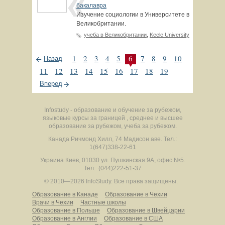
бакалавра
Изучение социологии в Университете в
Великобритании.
учеба в Великобритании
,
Keele University
1
2
3
4
5
6
7
8
9
10
Назад
11
12
13
14
15
16
17
18
19
Вперед
Infostudy - образование и обучение за рубежом,
языковые курсы за границей , среднее и высшее
образование за рубежом, учеба за рубежом.
Канада
Ричмонд Хилл
,
74 Мадисон аве.
Тел.:
1(647)338-22-61
Украина
Киев
,
01030
ул. Пушкинская 9А, офис №5.
Тел.: (044)222-51-37
© 2010—2026 InfoStudy.
Все права защищены.
Образование в Канаде
Образование в Чехии
Врачи в Чехии
Частные школы
Образование в Польше
Образование в Швейцарии
Образование в Англии
Образование в США