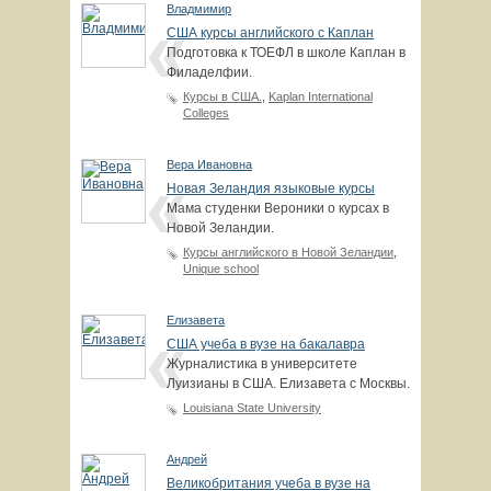
Владмимир
США курсы английского с Каплан
Подготовка к ТОЕФЛ в школе Каплан в
Филаделфии.
Курсы в США.
,
Kaplan International
Colleges
Вера Ивановна
Новая Зеландия языковые курсы
Мама студенки Вероники о курсах в
Новой Зеландии.
Курсы английского в Новой Зеландии
,
Unique school
Елизавета
США учеба в вузе на бакалавра
Журналистика в университете
Луизианы в США. Елизавета с Москвы.
Louisiana State University
Андрей
Великобритания учеба в вузе на