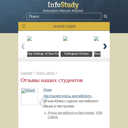
Education Abroad Advisor
НАВИГАЦИЯ
City College of San Francisco
Collegium Civitas
Лагерь компьютерных т
Главная
Пресс-центр
Отзывы наших студентов
Юлия
Австралия курсы английского.
Отзыв Юлии о курсах английского
языка в Австралии.
Курсы английского в Австралии
,
VIVA
Сollege