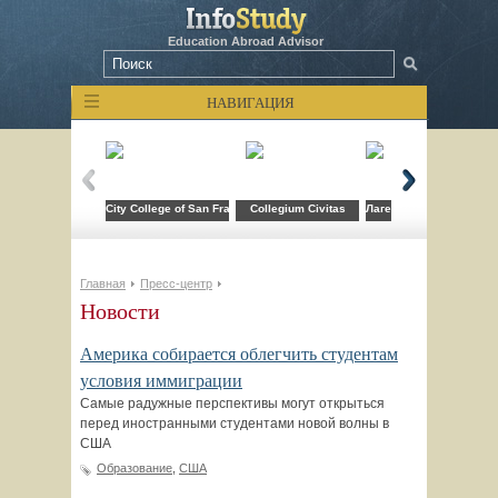
Education Abroad Advisor
НАВИГАЦИЯ
City College of San Francisco
Collegium Civitas
Лагерь компьютерных т
Главная
Пресс-центр
Новости
Америка собирается облегчить студентам
условия иммиграции
Самые радужные перспективы могут открыться
перед иностранными студентами новой волны в
США
Образование
,
США