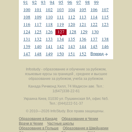
91
92
93
94
95
96
97
98
99
100
101
102
103
104
105
106
107
108
109
110
111
112
113
114
115
116
117
118
119
120
121
122
123
124
125
126
127
128
129
130
131
132
133
134
135
136
137
138
139
140
141
142
143
144
145
146
147
148
149
150
151
152
Вперед
Infostudy - образование и обучение за рубежом,
языковые курсы за границей , среднее и высшее
образование за рубежом, учеба за рубежом.
Канада
Ричмонд Хилл
,
74 Мадисон аве.
Тел.:
1(647)338-22-61
Украина
Киев
,
01030
ул. Пушкинская 9А, офис №5.
Тел.: (044)222-51-37
© 2010—2026 InfoStudy.
Все права защищены.
Образование в Канаде
Образование в Чехии
Врачи в Чехии
Частные школы
Образование в Польше
Образование в Швейцарии