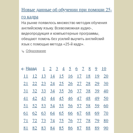
Новые данные об обучении при помощи 25-
го кадра
На рынке появилось множество методик обучения
английскому языку. Всевозможная аудио-,
видеопродукция и компьютерные программы,
обещают помочь без усилий выучить английский
язык с помощью метода «25-й кадр».
Образование
1
2
3
4
5
6
7
8
9
10
Назад
11
12
13
14
15
16
17
18
19
20
21
22
23
24
25
26
27
28
29
30
31
32
33
34
35
36
37
38
39
40
41
42
43
44
45
46
47
48
49
50
51
52
53
54
55
56
57
58
59
60
61
62
63
64
65
66
67
68
69
70
71
72
73
74
75
76
77
78
79
80
81
82
83
84
85
86
87
88
89
90