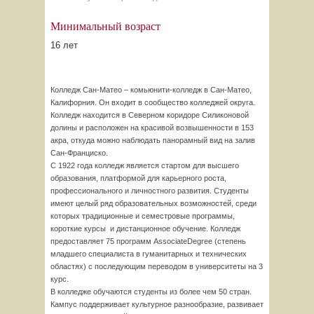
Минимальный возраст
16 лет
Колледж Сан-Матео – комьюнити-колледж в Сан-Матео,
Калифорния. Он входит в сообщество колледжей округа.
Колледж находится в Северном коридоре Силиконовой
долины и расположен на красивой возвышенности в 153
акра, откуда можно наблюдать панорамный вид на залив
Сан-Франциско.
С 1922 года колледж является стартом для высшего
образования, платформой для карьерного роста,
профессионального и личностного развития. Студенты
имеют целый ряд образовательных возможностей, среди
которых традиционные и семестровые программы,
короткие курсы и дистанционное обучение. Колледж
предоставляет 75 программ AssociateDegree (степень
младшего специалиста в гуманитарных и технических
областях) с последующим переводом в университеты на 3
курс.
В колледже обучаются студенты из более чем 50 стран.
Кампус поддерживает культурное разнообразие, развивает