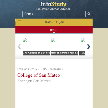
Education Abroad Advisor
НАВИГАЦИЯ
ВУЗЫ
City College of San Francisco
Лагерь компьютерных технологий FLS при CSU
Auburn University
Главная
ВУЗы
США
Контакты
College of San Mateo
Колледж Сан Матео