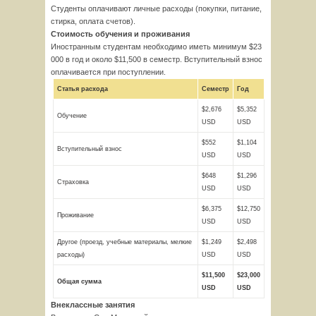
Студенты оплачивают личные расходы (покупки, питание,
стирка, оплата счетов).
Стоимость обучения и проживания
Иностранным студентам необходимо иметь минимум $23
000 в год и около $11,500 в семестр. Вступительный взнос
оплачивается при поступлении.
Статья расхода
Семестр
Год
$2,676
$5,352
Обучение
USD
USD
$552
$1,104
Вступительный взнос
USD
USD
$648
$1,296
Страховка
USD
USD
$6,375
$12,750
Проживание
USD
USD
Другое (проезд, учебные материалы, мелкие
$1,249
$2,498
расходы)
USD
USD
$11,500
$23,000
Общая сумма
USD
USD
Внеклассные занятия