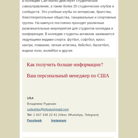
В колледже Сан-Матео действует студенческое
самоуправление, а также более 20 студенческих клубов и
сообществ. Это учебные клубы по интересам, братства,
благотворительные общества, танцевальные и спортивные
группы. На кампусе постоянно проходят различные
развлекательные мероприятия для студентов колледжа и
конференции. В колледже студенты активном занимаются
ледующими видами спорта: футбол, софтбол, кросс
кантри, плавание, легкая атлетика, бейсбол, баскетбол,
водное поло, волейбол и другие.
Как получить больше информации?
Ваш персональный менеджер по США
USA
Владимир Рудешко
rudeshko@infostudymail.com
Tel:
1 647 338 22 61 (Viber, WhatsApp, Telegram)
F
acebook
Instagram