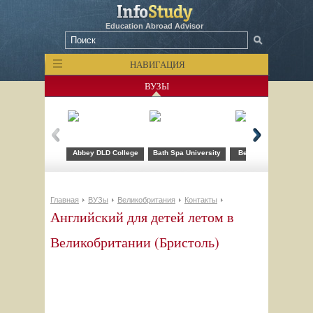
Education Abroad Advisor
НАВИГАЦИЯ
ВУЗЫ
Abbey DLD College
Bath Spa University
Bellerbys College
Главная
ВУЗы
Великобритания
Контакты
Английский для детей летом в
Великобритании (Бристоль)