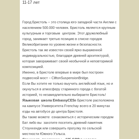
11-17 лет
Город Бристоль – это столица юго-западной части Англии с
населением 500.000 человек. Бристоль является крупным
культурным и торговым центром. Этот дружелюбный
город, занимает третью позицию в списке городов
Великобритании по уровню жизни и безопасности.
Бристоль так же известен своей ярко выраженной
индивидуальностью, благодаря древней архитектурой,
которая завораживает своей необычной и неповторимой
композицией.
Именно, в Бристоле впервые в мире был построен
подвесной мост – СliftonSuspensionBridge.
Если Вы хотите не только выучить английский язык, но и
окунуться в атмосферу старинного города с богатой
историей, то незамедлительно выбираете Бристоль!
Языковая школа
Embassy
CES
в Бристоле расположена
на кампусе Университета Frenchay всего в 20 минутах
езды на автобусе до центра Бристоля.
Вы также можете ознакомиться с историческим городом
Бат либо вы захотите посетить древний памятник
Стоунхендж или совершить прогулку по сельской
местности Южного Уэльса.