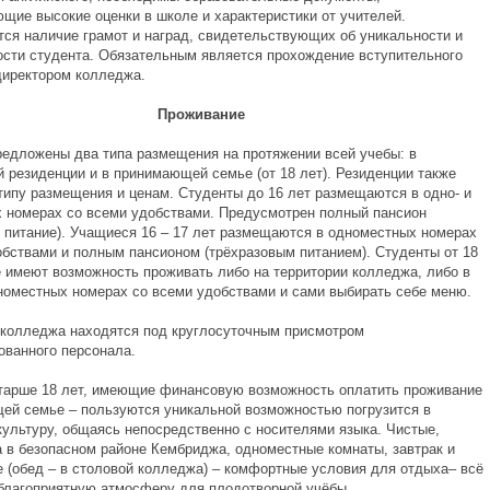
щие высокие оценки в школе и характеристики от учителей.
тся наличие грамот и наград, свидетельствующих об уникальности и
ости студента. Обязательным является прохождение вступительного
директором колледжа.
Проживание
едложены два типа размещения на протяжении всей учебы: в
й резиденции и в принимающей семье (от 18 лет). Резиденции также
 типу размещения и ценам. Студенты до 16 лет размещаются в одно- и
 номерах со всеми удобствами. Предусмотрен полный пансион
е питание). Учащиеся 16 – 17 лет размещаются в одноместных номерах
обствами и полным пансионом (трёхразовым питанием). Студенты от 18
е имеют возможность проживать либо на территории колледжа, либо в
дноместных номерах со всеми удобствами и сами выбирать себе меню.
 колледжа находятся под круглосуточным присмотром
ованного персонала.
тарше 18 лет, имеющие финансовую возможность оплатить проживание
ей семье – пользуются уникальной возможностью погрузится в
культуру, общаясь непосредственно с носителями языка. Чистые,
 в безопасном районе Кембриджа, одноместные комнаты, завтрак и
е (обед – в столовой колледжа) – комфортные условия для отдыха– всё
 благоприятную атмосферу для плодотворной учёбы.