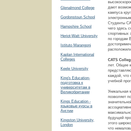
высокоскоро
дают возмож
Glenalmond College
кампуса кру
Gordonstoun School
электронным
Студенты CA
Hampshire School
чего здесь 
спортивных 
Heriot-Watt University
по городам 
достопримеч
Istituto Marangoni
расположили
Kaplan International
Colleges
CATS
Colleg
лет. Общее к
Keele University
представляю
каждой, что
King's Education-
учебной прог
подготовка к
университетам в
Уникальная 
Великобритании
позволяет по
Kings Education -
значительно
языковые курсы в
ассоциативн
Англии
максимально
будущей про
Kingston University,
этого широк
London
что немалов