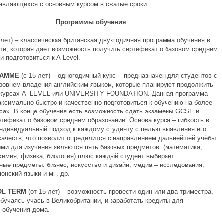
авляющихся с основным курсом в сжатые сроки.
Программы обучения
4 лет) – классическая британская двухгодичная программа обучения в
ле, которая дает возможность получить сертификат о базовом среднем
и подготовиться к A-Level.
RAMME
(с 15 лет) - одногодичный курс - предназначен для студентов с
ровнем владения английским языком, которые планируют продолжить
 курсах A–LEVEL или UNIVERSITY FOUNDATION. Данная программа
аксимально быстро и качественно подготовиться к обучению на более
сах. В конце обучения есть возможность сдать экзамены GCSE и
ртификат о базовом среднем образовании. Основа курса – гибкость в
индивидуальный подход к каждому студенту с целью выявления его
качеств, что позволит определится с направлением дальнейшей учёбы.
ми для изучения являются пять базовых предметов (математика,
 химия, физика, биология) плюс каждый студент выбирает
ные предметы: бизнес, искусство и дизайн, медиа – исследования,
понский языки и мн. др.
OL
TERM
(от 15 лет) – возможность провести один или два триместра,
обучаясь учась в Великобритании, и заработать кредиты для
 обучения дома.