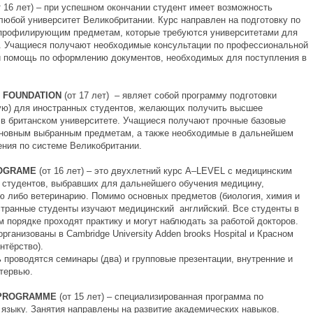
т 16 лет) – при успешном окончании студент имеет возможность
 любой университет Великобритании. Курс направлен на подготовку по
 профилирующим предметам, которые требуются университетами для
. Учащиеся получают необходимые консультации по профессиональной
и помощь по оформлению документов, необходимых для поступления в
Y
FOUNDATION
(от 17 лет) – являет собой программу подготовки
ую) для иностранных студентов, желающих получить высшее
 в британском университете. Учащиеся получают прочные базовые
сновным выбранным предметам, а также необходимые в дальнейшем
ения по системе Великобритании.
OGRAME
(от 16 лет) – это двухлетний курс A–LEVEL с медицинским
 студентов, выбравших для дальнейшего обучения медицину,
ю либо ветеринарию. Помимо основных предметов (биология, химия и
странные студенты изучают медицинский английский. Все студенты в
 порядке проходят практику и могут наблюдать за работой докторов.
рганизованы в Cambridge University Adden brooks Hospital и Красном
нтёрство).
 проводятся семинары (два) и групповые презентации, внутренние и
тервью.
PROGRAMME
(от 15 лет) – специализированная программа по
 языку. Занятия направлены на развитие академических навыков.