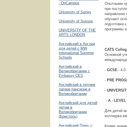
- OnCampus
Опытными пр
при поступл
University of Surrey
направлена 
обучают осн
University of Sussex
подготовки 
программы и
UNIVERSITY OF THE
ARTS LONDON
Английский в Англии
для детей с MW
CATS
Colle
International Summer
Основной уп
Schools
международн
Английский в
-
GCSE
– 4.0
Великобритании с
Embassy CES
-
PRE PRO
Английский в летнем
лагере пансионе в
-
UNIVERSI
Великобритании
-
A - LEVEL
Английский для детей
летом в
Для детей м
Великобритании
колледжа вм
(Бристоль)
Английский Плюс с
Кроме знани