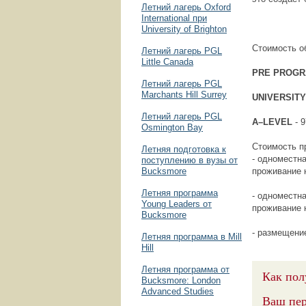
Летний лагерь Oxford
International при
University of Brighton
Стоимость о
Летний лагерь PGL
Little Canada
PRE
PROG
Летний лагерь PGL
Marchants Hill Surrey
UNIVERSIT
Летний лагерь PGL
A
–
LEVEL
- 
Osmington Bay
Стоимость п
Летняя подготовка к
- одноместна
поступлению в вузы от
Bucksmore
проживание 
Летняя программа
- одноместна
Young Leaders от
проживание 
Bucksmore
- размещение
Летняя программа в Mill
Hill
Летняя программа от
Как пол
Bucksmore: London
Advanced Studies
Ваш пер