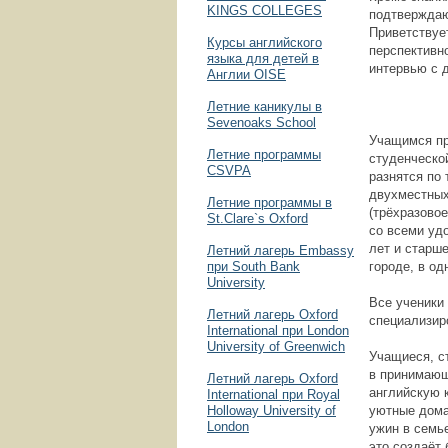
KINGS COLLEGES
подтверждаю
Приветствуе
Курсы английского
перспективн
языка для детей в
интервью с 
Англии OISE
Летние каникулы в
Sevenoaks School
Учащимся пр
Летние программы
студенческо
CSVPA
разнятся по
двухместных
Летние программы в
(трёхразово
St.Clare`s Oxford
со всеми уд
лет и старш
Летний лагерь Embassy
при South Bank
городе, в о
University
Все ученики
Летний лагерь Oxford
специализир
International при London
University of Greenwich
Учащиеся, с
в принимающ
Летний лагерь Oxford
английскую 
International при Royal
Holloway University of
уютные дома
London
ужин в семь
это создаёт