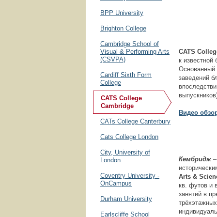
BPP University
Brighton College
Cambridge School of
Visual & Performing Arts
CATS
Colleg
(CSVPA)
к известной 
Основанный 
Cardiff Sixth Form
заведений б
College
впоследстви
выпускников)
CATS College
Cambridge
Видео обзор
CATs College Canterbury
Cats College London
City, University of
Кембридж
–
London
исторически
Coventry University -
Arts
&
Scie
OnCampus
кв. футов и
занятий в п
Durham University
трёхэтажных
индивидуаль
Earlscliffe School