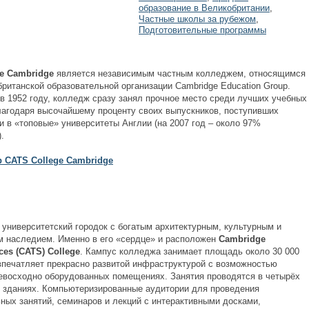
образование в Великобритании
,
Частные школы за рубежом
,
Подготовительные программы
e
Cambridge
является независимым частным колледжем, относящимся
британской образовательной организации Cambridge Education Group.
в 1952 году, колледж сразу занял прочное место среди лучших учебных
лагодаря высочайшему проценту своих выпускников, поступивших
и в «топовые» университеты Англии (на 2007 год – около 97%
.
 CATS College Cambridge
 университетский городок с богатым архитектурным, культурным и
м наследием. Именно в его «сердце» и расположен
Cambridge
nces
(
CATS
)
College
. Кампус колледжа занимает площадь около 30 000
 впечатляет прекрасно развитой инфраструктурой с возможностью
ревосходно оборудованных помещениях. Занятия проводятся в четырёх
 зданиях. Компьютеризированные аудитории для проведения
ных занятий, семинаров и лекций с интерактивными досками,