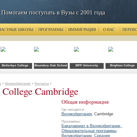
Помогаем поступать в Вузы с 2001 года
ЧАСТНЫЕ ШКОЛЫ
ПРОГРАММЫ
ИММИГРАЦИЯ
О НАС
ПЕРЕВ
Bellerbys College
Boundary Oak School
BPP University
Brighton College
ы
Великобритания
Контакты
College Cambridge
Общая информация
Где находится:
Великобритания
, Cambridge
Программы:
Бакалавриат в Великобритании
,
Образовательные программы
Великобритании
,
Среднее