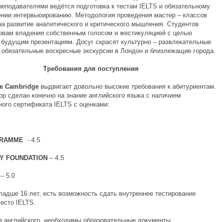
еподавателями ведётся подготовка к тестам IELTS и обязательному
ении интервьюированию. Методология проведения мастер – классов
на развитие аналитического и критического мышления. Студентов
овам владения собственным голосом и жестикуляцией с целью
к будущим презентациям. Досуг скрасят культурно – развлекательные
 обязательные воскресные экскурсии в Лондон и близлежащие города.
Требования для поступления
ge
Cambridge
выдвигает довольно высокие требования к абитуриентам.
ор сделан конечно на знание английского языка с наличием
ого сертификата IELTS с оценками:
GRAMME
- 4.5
TY FOUNDATION
– 4.5
– 5.0
ладше 16 лет, есть возможность сдать внутреннее тестирование
есто IELTS.
я английского, необходимы образовательные документы,