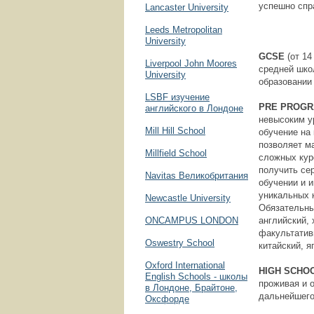
успешно спр
Lancaster University
Leeds Metropolitan
University
GCSE
(от 1
Liverpool John Moores
средней шко
University
образовании 
LSBF изучение
PRE
PROG
английского в Лондоне
невысоким у
Mill Hill School
обучение на
позволяет м
Millfield School
сложных кур
получить се
Navitas Великобритания
обучении и 
уникальных 
Newcastle University
Обязательны
ONCAMPUS LONDON
английский,
факультатив
Oswestry School
китайский, я
Oxford International
HIGH
SCHO
English Schools - школы
проживая и 
в Лондоне, Брайтоне,
дальнейшего
Оксфорде