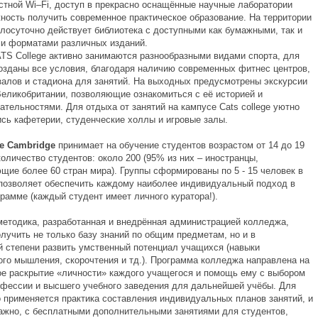
стной Wi–Fi, доступ в прекрасно оснащённые научные лаборатории
ность получить современное практическое образование. На территории
глосуточно действует библиотека с доступными как бумажными, так и
и форматами различных изданий.
TS College активно занимаются разнообразными видами спорта, для
созданы все условия, благодаря наличию современных фитнес центров,
залов и стадиона для занятий. На выходных предусмотрены экскурсии
Великобритании, позволяющие ознакомиться с её историей и
ательностями. Для отдыха от занятий на кампусе Cats college уютно
сь кафетерии, студенческие холлы и игровые залы.
e
Cambridge
принимает на обучение студентов возрастом от 14 до 19
оличество студентов: около 200 (95% из них – иностранцы,
щие более 60 стран мира). Группы сформированы по 5 - 15 человек в
 позволяет обеспечить каждому наиболее индивидуальный подход в
рамме (каждый студент имеет личного куратора!).
методика, разработанная и внедрённая администрацией колледжа,
лучить не только базу знаний по общим предметам, но и в
й степени развить умственный потенциал учащихся (навыки
ого мышления, скорочтения и тд.). Программа колледжа направлена на
е раскрытие «личности» каждого учащегося и помощь ему с выбором
фессии и высшего учебного заведения для дальнейшей учёбы. Для
о применяется практика составления индивидуальных планов занятий, и
ажно, с бесплатными дополнительными занятиями для студентов,