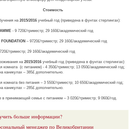
Стоимость
бучения на
2015/2016
учебный год (приведена в фунтах стерлингах):
RAMME
- 9 720£/триместр; 29 160£/академический год
Y
FOUNDATION
– 9720£/триместр; 29 160£/академический год
9720£/триместр; 29 160£/академический год
роживания на
2015/2016
учебный год (приведена в фунтах стерлингах):
я комната (с питанием) - 4 350£/триместр; 13 050£/академический год;
на каникулах – 385£ дополнительно.
я комната без питания – 3 550£/триместр; 10 650£/академический год;
на каникулах – 285£ дополнительно.
 в принимающей семье с питанием – 3 020£/триместр; 9 060£/год.
учить больше информации?
сональный менеджер по Великобритании