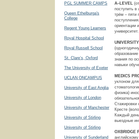
PGL SUMMER CAMPS
A
–
LEVEL
(о
поступить в
Queen Ethelburga's
трём – пяти
College
поступления
ориентации 
Regent Young Learners
университет.
Royal Hospital School
UNIVERSIT
Royal Russell School
(одногодичн
образование
St. Clare’s, Oxford
знания по о
навыки обуч
The University of Exeter
MEDICS
PR
UCLAN ONCAMPUS
уклоном для
стоматологи
University of East Anglia
физика) ино
University of London
обязательном
Стажировки о
University of Manchester
Кресте (воло
Каждый день
University of Stirling
выездные ин
University of Stirling
OXBRIDGE
University of Sunderland
английскому