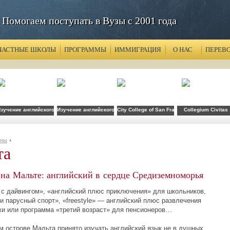
Помогаем поступать в Вузы с 2001 года
ЧАСТНЫЕ ШКОЛЫ
ПРОГРАММЫ
ИММИГРАЦИЯ
О НАС
ПЕРЕВ
зучение английского на Мальте с Каплан
Изучение английского языка на Мальте в Шпрахкафе
City College of San Francisco
Collegium Civitas
аны
та
на Мальте: английский в сердце Средиземноморья
 с дайвингом», «английский плюс приключения» для школьников,
и парусный спорт», «freestyle» — английский плюс развлечения
и или программа «третий возраст» для пенсионеров…
м острове Мальта принято изучать английский язык не в душных