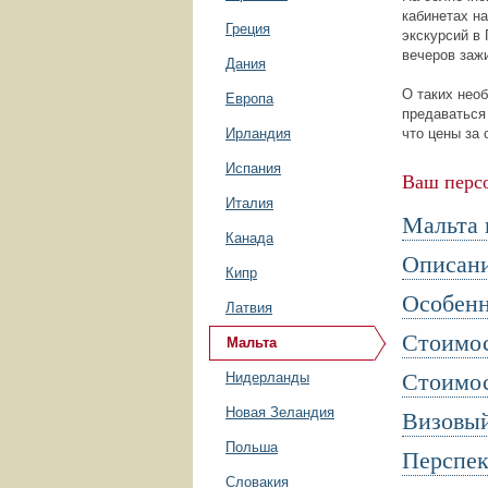
кабинетах н
Греция
экскурсий в
вечеров заж
Дания
О таких нео
Европа
предаваться
Ирландия
что цены за
Испания
Ваш перс
Италия
Мальта 
Канада
Описани
Кипр
Особенн
Латвия
Стоимос
Мальта
Стоимос
Нидерланды
Новая Зеландия
Визовы
Польша
Перспек
Словакия