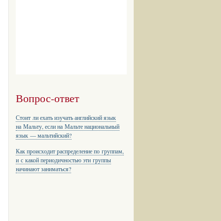
Вопрос-ответ
Стоит ли ехать изучать английский язык
на Мальту, если на Мальте национальный
язык — мальтийский?
Как происходит распределение по группам,
и с какой периодичностью эти группы
начинают заниматься?