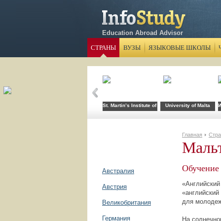
Education Abroad Advisor
СТРАНЫ
ВУЗЫ
ЯЗЫКОВЫЕ ШКОЛЫ
St. Martin’s Institute of Information Technology
University of Malta
И
Главная
Стр
Маль
Обучение 
Австралия
«Английский
Австрия
«английский 
для молодеж
Великобритания
Германия
На солнечно