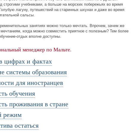
ад строгими учебниками, а больше на морских побережьях во время
 Голубую лагуну, путешествий на старинных шхунах и даже во время
игательной сальсы.
бременительных занятиях можно только мечтать. Впрочем, зачем же
 мечтаниям, когда можно совместить приятное с полезным? Тем более
обучение-отдых
вполне доступны.
ональный менеджер по Мальте.
в цифрах и фактах
е системы образования
ости для иностранцев
ть обучения
ть проживания в стране
й режим
тива остаться