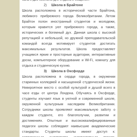
2)
Школа в Брайтоне
Школа расположена в исторической части Брайтона,
любимого прибрежного города Великобритании. Летом
Брайтон полон иностранный студентов и молодежи,
которым нравится уют прибрежного города, а также,
исторических и богемный дух. Данная школа с высокой
репутацией и небольшой, но дружной преподавательской
командой всегда мотивирует студентов достигать
максимальных результатов. Школа предоставляет
учащимся яркие и просторные аудитории, интерактивные
доски, компьютерное оборудование и Wi-Fi, комнату для
отдыха и студенческую кухню.
3) Школа в Оксфорде
Школа расположена в сердце города, в окружении
старинных колледжей и насыщенной студенческой жизни.
Невероятное место с особой культурой и душой всего в
часе езды от центра Лондона. Обучаясь в Оксфорде,
студенты изучают язык в уютной и современной школе,
окруженной культурным наследием Великобритании.
Сотрудники школы проявляют максимальную заботу о
каждом студенте, его благополучии, развитии и
достижениях. Опытные и высококвалифицированные
педагоги школы соблюдают наивысшие академические
стандарты. Студенты школы имеют доступ к: