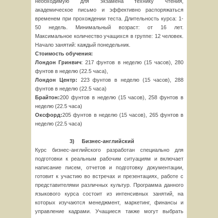
необходимую для экзамена технику чтения,
академическое письмо и эффективно распоряжаться
временем при прохождении теста. Длительность курса: 1-
50 недель. Минимальный возраст: от 16 лет.
Максимальное количество учащихся в группе: 12 человек.
Начало занятий: каждый понедельник.
C
тоимость обучения:
Лондон Гринвич
: 217 фунтов в неделю (15 часов), 280
фунтов в неделю (22.5 часа),
Лондон Центр:
223 фунтов в неделю (15 часов), 288
фунтов в неделю (22.5 часа)
Брайтон:
200 фунтов в неделю (15 часов), 258 фунтов в
неделю (22.5 часа)
Оксфорд:
205 фунтов в неделю (15 часов), 265 фунтов в
неделю (22.5 часа)
3)
Бизнес-английский
Курс бизнес-английского разработан специально для
подготовки к реальным рабочим ситуациям и включает
написание писем, отчетов и подготовку документации,
готовит к участию во встречах и презентациях, работе с
представителями различных культур. Программа данного
языкового курса состоит из интенсивных занятий, на
которых изучаются менеджмент, маркетинг, финансы и
управление кадрами. Учащиеся также могут выбрать