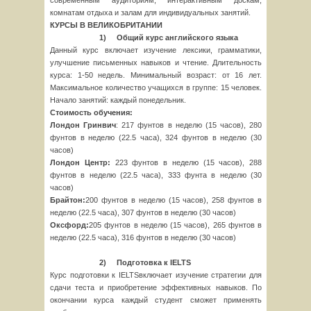
современным аудиториям, интерактивным доскам,
комнатам отдыха и залам для индивидуальных занятий.
КУРСЫ В ВЕЛИКОБРИТАНИИ
1)
Общий курс английского языка
Данный курс включает изучение лексики, грамматики,
улучшение письменных навыков и чтение. Длительность
курса: 1-50 недель. Минимальный возраст: от 16 лет.
Максимальное количество учащихся в группе: 15 человек.
Начало занятий: каждый понедельник.
C
тоимость обучения:
Лондон Гринвич
: 217 фунтов в неделю (15 часов), 280
фунтов в неделю (22.5 часа), 324 фунтов в неделю (30
часов)
Лондон Центр:
223 фунтов в неделю (15 часов), 288
фунтов в неделю (22.5 часа), 333 фунта в неделю (30
часов)
Брайтон:
200 фунтов в неделю (15 часов), 258 фунтов в
неделю (22.5 часа), 307 фунтов в неделю (30 часов)
Оксфорд:
205 фунтов в неделю (15 часов), 265 фунтов в
неделю (22.5 часа), 316 фунтов в неделю (30 часов)
2)
Подготовка к
IELTS
Курс подготовки к IELTSвключает изучение стратегии для
сдачи теста и приобретение эффективных навыков. По
окончании курса каждый студент сможет применять