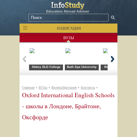
Education Abroad Advisor
НАВИГАЦИЯ
ВУЗЫ
Abbey DLD College
Bath Spa University
Bellerbys College
Главная
ВУЗы
Великобритания
Контакты
Oxford International English Schools
- школы в Лондоне, Брайтоне,
Оксфорде