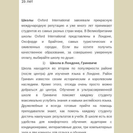
16 лет
Школы
Oxford International завоевали прекрасную
международную репутацию и уже много лет принимают
студентов из самых разных стран мира. В Великобритании
школы Oxford International представлены в Лондоне,
Оксфорде и Брайтоне, самых туристических и
оживленных городах. Если вы хотите получить
качественное образование, за совершенно умеренную
оплату, выбирайте школу по душе:
1)
Школа в Лондоне, Гринвиче
Школа находится во втором по популярности районе
(после центра) для изучения языка в Лондоне. Район
Гринвич известен своим историческим и королевским
наследием. Кроме этого, отсюда очень просто можно
добраться до центра. Обучение в ультрасовременной
школе в Гринвиче поможет каждому студенту
максимально углубить знания и навыки английского языка.
Дружелюбные и всегда готовые прийти на помощь
преподаватели знают, как помочь каждому студенту
достичь наилучших результатов в учебе. В школе есть все
удобства для комфортного обучения: аудитории с
кондиционерами, интерактивные доски, три компьютерных
зала и две комнаты для отдыха и общения.