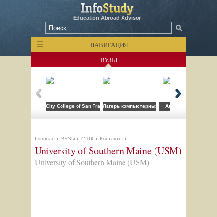
Education Abroad Advisor
НАВИГАЦИЯ
ВУЗЫ
City College of San Francisco
Лагерь компьютерных технологий FLS при CSU
Auburn University
Главная
ВУЗы
США
Контакты
University of Southern Maine (USM)
University of Southern Maine (USM)