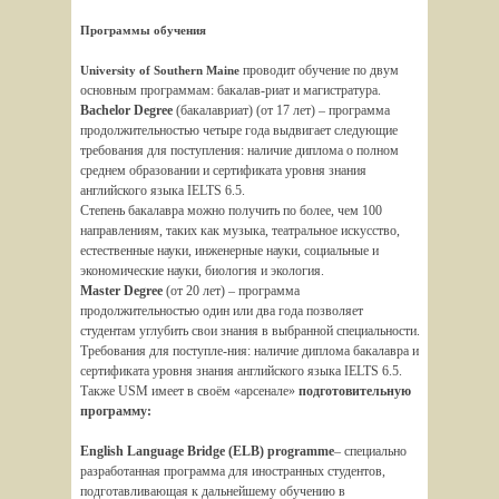
Программы обучения
проводит обучение по двум
University of Southern Maine
основным программам: бакалав-риат и магистратура.
Bachelor Degree
(бакалавриат) (от 17 лет) – программа
продолжительностью четыре года выдвигает следующие
требования для поступления: наличие диплома о полном
среднем образовании и сертификата уровня знания
английского языка IELTS 6.5.
Степень бакалавра можно получить по более, чем 100
направлениям, таких как музыка, театральное искусство,
естественные науки, инженерные науки, социальные и
экономические науки, биология и экология.
Master Degree
(от 20 лет) – программа
продолжительностью один или два года позволяет
студентам углубить свои знания в выбранной специальности.
Требования для поступле-ния: наличие диплома бакалавра и
сертификата уровня знания английского языка IELTS 6.5.
Также USM имеет в своём «арсенале»
подготовительную
программу:
English Language Bridge (ELB) programme
– специально
разработанная программа для иностранных студентов,
подготавливающая к дальнейшему обучению в