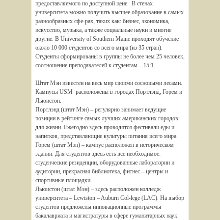
предоставляемого по доступной цене.
В стенах
университета можно получить высшее образование в самых
разнообразных сфе-рах, таких как: бизнес, экономика,
искусство, музыка, а также социальные науки и многие
другие.
В University of Southern Maine проходят обучение
около 10 000 студентов со всего мира (из 35 стран).
Студенты сформированы в группы не более чем 25 человек,
соотношение преподавателей к студентам – 15:1.
Штат Мэн известен на весь мир своими сосновыми лесами.
Кампусы USM расположены в городах Портлэнд, Горем и
Льюистон.
Портлэнд (штат Мэн) – регулярно занимает ведущие
позиции в рейтинге самых лучших американских городов
для жизни. Ежегодно здесь проводятся фестивали еды и
напитков, представляющие культуры питания всего мира.
Горем (штат Мэн) – кампус расположен в историческом
здании. Для студентов здесь есть все необходимое:
студенческие резиденции, оборудованные лаборатории и
аудитории, прекрасная библиотека, фитнес – центры и
спортивные площадки.
Льюистон (штат Мэн) – здесь расположен колледж
университета – Lewiston – Auburn Col-lege (LAC). На выбор
студентов предложены инновационные программы
бакалавриата и магистратуры в сфере гуманитарных наук.