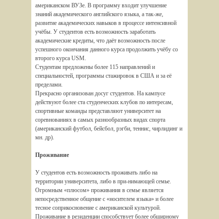
американском ВУЗе. В программу входит улучшение
знаний академического английского языка, а так-же,
развитие академических навыков в процессе интенсивной
учёбы. У студентов есть возможность заработать
академические кредиты, что даёт возможность после
успешного окончания данного курса продолжить учёбу со
второго курса USM.
Студентам предложены более 115 направлений и
специальностей, программы стажировок в США и за её
пределами.
Прекрасно организован досуг студентов. На кампусе
действуют более ста студенческих клубов по интересам,
спортивные команды представляют университет на
соревнованиях в самых разнообразных видах спорта
(американский футбол, бейсбол, рэгби, теннис, чирлидинг и
мн. др).
Проживание
У студентов есть возможность проживать либо на
территории университета, либо в при-нимающей семье.
Огромным «плюсом» проживания в семье является
непосредственное общение с «носителем языка» и более
тесное соприкосновение с американской культурой.
Проживание в резиденции способствует более обширному