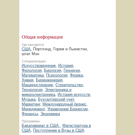
Общая информация
Где находится:
США
, Портлэнд, Горем и Льюистон,
штат Мэн
Специализация:
Искусствоведение
,
История
,
Филология
,
Биология
,
Геонауки
,
Математика
,
Психология
,
Физика
,
Химия
,
Биоинженерия
,
Машиностроение
,
Строительство
,
Технология
,
Электроника и
микроэлектроника
,
История искусств
,
Музыка
,
Бухгалтерский учет
,
Маркетинг
,
Международный бизнес
,
Менеджмент
,
Управление Бизнесом
,
Финансы
,
Экономика
Программы:
Бакалавриат в США
,
Магистратура в
США
,
Поступление в Вузы в США