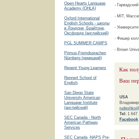
Open Hearts Language
- Гарвадский
Academy (OHLA)
- MIT, Масс
Oxford International
English Schools - школы
- Университ
в Лондоне, Брайтоне,
Оксфорде (английский)
- Фишер кол
PGL SUMMER CAMPS
- Brown Univ
Primus-Fremdsprachen
Nürnberg (немецкий)
Regent Young Learners
Как пол
Rennert School of
Ваш пе
English
San Diego State
USA
University American
Language Institute
Владимир
(английский)
rudeshko@
Tel:
1 647 
SEC Canada - North
F
acebook
American Pathway
Services
SEC Canada -NAPS Pre-