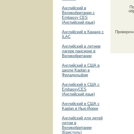
По
Английский в
об
Великобритании с
Embassy CES
(Английский язык)
Английский в Канаде с
Провероч
ILAC
Английский в летнем
лагере пансионе в
Великобритании
Английский в США в
школе Kaplan в
Филадельфии
Английский в США с
EmbassyCES
(Английский язык)
Английский в США с
Kaplan в Нью-Йорке
Английский для детей
летом в
Великобритании
(Бристоль)