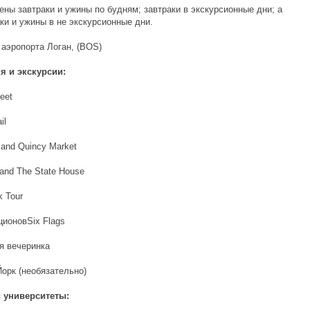
ны завтраки и ужины по будням; завтраки в экскурсионные дни; а
ки и ужины в не экскурсионные дни.
 аэропорта Логан, (BOS)
я и экскурсии:
eet
il
l and Quincy Market
l and The State House
k Tour
ционовSix Flags
я вечеринка
Йорк (необязательно)
 университеты: