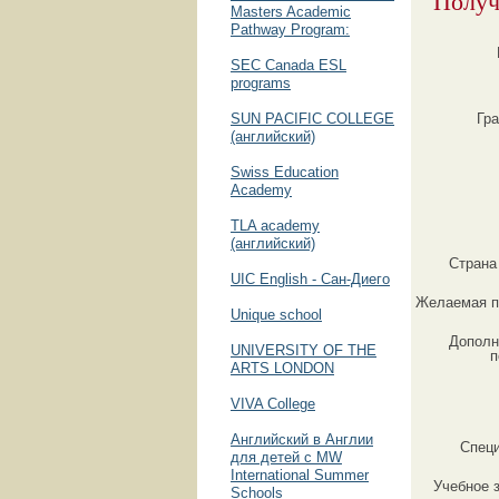
Получ
Masters Academic
Pathway Program:
SEC Canada ESL
programs
SUN PACIFIC COLLEGE
Гр
(английский)
Swiss Education
Academy
TLA academy
(английский)
Страна
UIC English - Сан-Диего
Желаемая п
Unique school
Дополн
UNIVERSITY OF THE
п
ARTS LONDON
VIVA Сollege
Английский в Англии
Спец
для детей с MW
International Summer
Учебное 
Schools