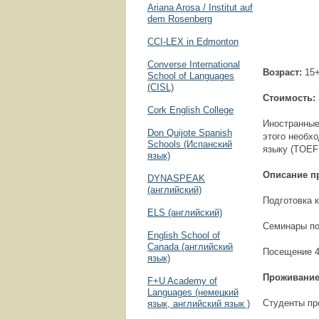
Ariana Arosa / Institut auf
dem Rosenberg
CCI-LEX in Edmonton
Converse International
Возраст:
15
School of Languages
(CISL)
Стоимость:
Cork English College
Иностранные
Don Quijote Spanish
этого необхо
Schools (Испанский
языку (TOEFL
язык)
Описание п
DYNASPEAK
(английский)
Подготовка к
ELS (английский)
Семинары по
English School of
Canada (английский
Посещение 4
язык)
Проживани
F+U Academy of
Languages (немецкий
Студенты про
язык, английский язык )