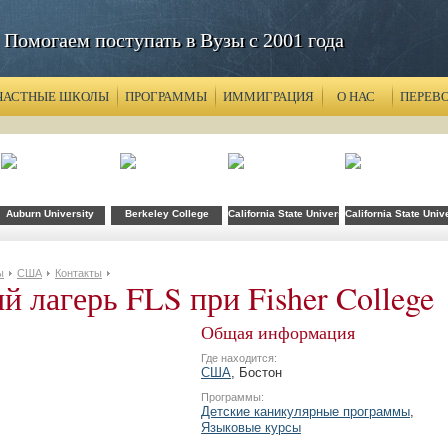
Помогаем поступать в Вузы с 2001 года
ЧАСТНЫЕ ШКОЛЫ
ПРОГРАММЫ
ИММИГРАЦИЯ
О НАС
ПЕРЕВ
хнологий FLS при CSU Fullerton
Auburn University
Berkeley College
California State University
California State Univ
ы
США
Контакты
й лагерь FLS при Fisher College
Общая информация
Где находится:
США
, Бостон
Программы:
Детские каникулярные программы
,
Языковые курсы