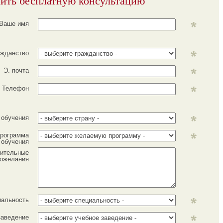
ить бесплатную консультацию
Ваше имя
ажданство
Э. почта
Телефон
 обучения
рограмма
обучения
ительные
ожелания
иальность
заведение