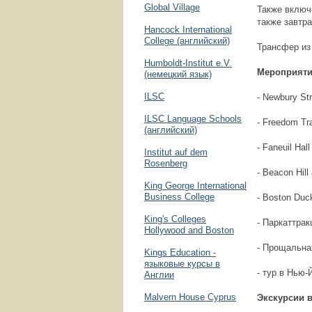
Global Village
Также включе
также завтра
Hancock International
College (английский)
Трансфер из
Humboldt-Institut e.V.
Мероприяти
(немецкий язык)
ILSC
- Newbury Str
ILSC Language Schools
- Freedom Tra
(английский)
- Faneuil Hal
Institut auf dem
Rosenberg
- Beacon Hil
King George International
Business College
- Boston Duc
King's Colleges
- Паркаттрак
Hollywood and Boston
- Прощальна
Kings Education -
языковые курсы в
- тур в Нью-
Англии
Malvern House Cyprus
Экскурсии в