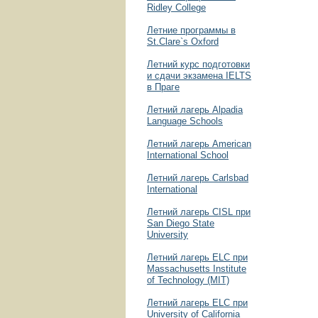
Ridley College
Летние программы в
St.Clare`s Oxford
Летний курс подготовки
и сдачи экзамена IELTS
в Праге
Летний лагерь Alpadia
Language Schools
Летний лагерь American
International School
Летний лагерь Carlsbad
International
Летний лагерь CISL при
San Diego State
University
Летний лагерь ELC при
Massachusetts Institute
of Technology (MIT)
Летний лагерь ELC при
University of California