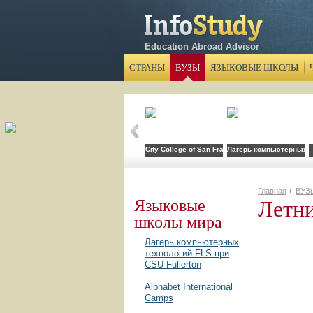
Education Abroad Advisor
СТРАНЫ
ВУЗЫ
ЯЗЫКОВЫЕ ШКОЛЫ
City College of San Francisco
Лагерь компьютерных те
Главная
ВУЗ
Летни
Языковые
школы мира
Лагерь компьютерных
технологий FLS при
CSU Fullerton
Alphabet International
Camps