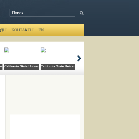
ОДЫ
КОНТАКТЫ
EN
ersity Domingez Hills
California State University Long Beach
California State University San Bernardino
Canada College
Cats Academy B