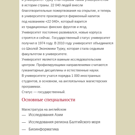
в истории страны. 22 040 людей внесли
благотворительные пожертвования на открытие, и теперь
в университете производится фирменный напиток
под названием «22 040», который варится
из традиционных финских фруктов и ягод.
Университет постоянно развивался, новые корпуса
строятся и сейчас. Государственный статус университет
получил в 1974 году. В 2010 году университет объединился
со Школой Экономики Турку, которая стала седьмым
факультетом в университете.
Университет является важным исследовательским
центром. Профилирующими направлениями считаются
гуманитарные дисциплины и естественные науки.
В университете учатся порядка 1 000 иностранных
студентов, в основном, на англоязычных магистерских
программах.
Статус — государственный.
Основные специальности
Магистратура на английском
Исследования Азии
Исследования региона Балтийского моря
Биоинформатика