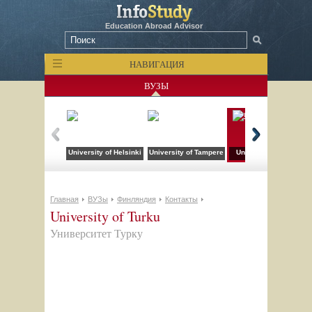
Education Abroad Advisor
НАВИГАЦИЯ
ВУЗЫ
University of Helsinki
University of Tampere
University of Turku
Главная
ВУЗы
Финляндия
Контакты
University of Turku
Университет Турку