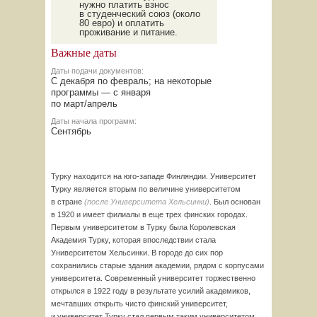
нужно платить взнос
в студенческий союз (около
80 евро) и оплатить
проживание и питание.
Важные даты
Даты подачи документов:
С декабря по февраль; на некоторые
программы — с января
по
март/апрель
Даты начала программ:
Сентябрь
Турку находится на
юго-западе
Финляндии. Университет
Турку является вторым по величине университетом
в стране
(после Университета Хельсинки)
. Был основан
в 1920 и имеет филиалы в еще трех финских городах.
Первым университетом в Турку была Королевская
Академия Турку, которая впоследствии стала
Университетом Хельсинки. В городе до сих пор
сохранились старые здания академии, рядом с корпусами
университета. Современный университет торжественно
открылся в 1922 году в результате усилий академиков,
мечтавших открыть чисто финский университет,
и университет Турку стал первым таким университетом