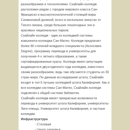
разнообразием и технологиями. Скайлайн колледж
расположен рядом с городом мирового класса Сан-
Франциско и высокотехнологичной столицей мира
Силиконовой долиной, всего в нескольких минутах от
Тихого океана, среди больших пешеходных зон и
красивых национальных парков.
Скайлайн колледж - один из колледжей системы
комьюнити-колледжа Сан-Матео. Колледж предлагает
более 80 степеней младшего специалиста (Associates
Degree), программу перевода в университеты для
получения 4-х летнего образования, а также
сертифицированные курсы. Колледж имеет репутацию
выдающегося двухгодичного года колледжа, известного
своим разнообразием, ведь там обучаются студенты из 30
стран мира. По данным исследования штата, Скайлайн
входит в топ-5 лучших колледжей штата Калифорния. Как и
все колледжи системы Сан-Матео, Скайлайн колледж
подключён к общей системе библиотек.
Скайлайн колледж имеет прекрасные возможности
перевода в университет штата Калифорнии, университеты
Лиги плюща, Университет штата Калифорния, и частные
колледжи.
Инфраструктура
- Столовая
- Центр здоровья