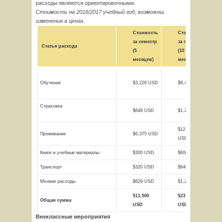
расходы являются ориентировочными.
Стоимость на 2016/2017 учебный год, возможны
изменения в ценах.
Стоимость
Стоимость
за семестр
за год
Статья расхода
(5
(10
месяцев)
месяцев)
Обучение
$3,228 USD
$6,456 USD
Страховка
$648 USD
$1,296 USD
$12,750
Проживание
$6,375 USD
USD
Книги и учебные материалы
$300 USD
$600 USD
Транспорт
$320 USD
$640 USD
Мелкие расходы
$629 USD
$1,258 USD
$11,500
$23,000
Общая сумма
USD
USD
Внеклассные мероприятия