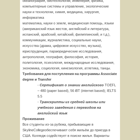
океанография, биотехнологии, инженерия, физика,
компьютерные системы и управление, экологические
науки и технологии, химия, медицина, хирургия,
информатика
математика, науки о земле, медицинская помощь, языки
(американский язык жестов, английский и литература,
испанский, арабский, китайский, филиппинский, и т.д.),
коммуникации, журналистика, социальные науки,
искусства (драма, цифровое искусство, музыка),
юриспруденция, параюридические исследования,
антропология, география, философия, история,
политология, психология, международные исследования,
экономика, социология, кинезиология, атлетика, танцы.
Требования для поступления на программы Associate
degree и Transfer
-
Сертификат
о
знании
английского
TOEFL
– 480 (paper based), 56 iBT (internet based); IELTS
5.5
-
Транскрипты из средней школы или
учебного заведения с переводом на
английский язык
Проживание
Все студенты из-за рубежа, прибывающие в
SkylineCollegeобеспечивают себя жильём до приезда в
США. Колледж содействует в поиске жилья. Варианты