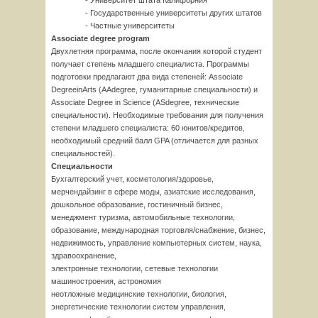
- Университет штата Калифорния
- Государственные университеты других штатов
- Частные университеты
Associate degree program
Двухлетняя программа, после окончания которой студент
получает степень младшего специалиста. Программы
подготовки предлагают два вида степеней: Associate
DegreeinArts (AAdegree, гуманитарные специальности) и
Associate Degree in Science (ASdegree, технические
специальности). Необходимые требования для получения
степени младшего специалиста: 60 юнитов/кредитов,
необходимый средний балл GPA (отличается для разных
специальностей).
Специальности
Бухгалтерский учет, косметология/здоровье,
мерчендайзинг в сфере моды, азиатские исследования,
дошкольное образование, гостиничный бизнес,
менеджмент туризма, автомобильные технологии,
образование, международная торговля/снабжение, бизнес,
недвижимость, управление компьютерных систем, наука,
здравоохранение,
электронные технологии, сетевые технологии
машиностроения, астрономия
неотложные медицинские технологии, биология,
энергетические технологии систем управления,