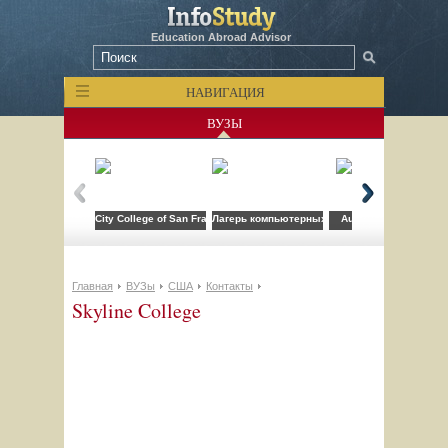
Education Abroad Advisor
НАВИГАЦИЯ
ВУЗЫ
City College of San Francisco
Лагерь компьютерных технологий FLS при CSU
Auburn University
Главная
ВУЗы
США
Контакты
Skyline College