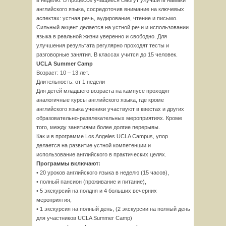
в неделю. В процессе учащиеся смогут улучшить навыки
английского языка, сосредоточив внимание на ключевых
аспектах: устная речь, аудирование, чтение и письмо.
Сильный акцент делается на устной речи и использовании
языка в реальной жизни уверенно и свободно. Для
улучшения результата регулярно проходят тесты и
разговорные занятия. В классах учится до 15 человек.
UCLA Summer Camp
Возраст: 10 – 13 лет.
Длительность: от 1 недели
Для детей младшего возраста на кампусе проходят
аналогичные курсы английского языка, где кроме
английского языка ученики участвуют в квестах и других
образовательно-развлекательных мероприятиях. Кроме
того, между занятиями более долгие перерывы.
Как и в программе Los Angeles UCLA Campus, упор
делается на развитие устной компетенции и
использование английского в практических целях.
Программы включают:
• 20 уроков английского языка в неделю (15 часов),
• полный пансион (проживание и питание),
• 5 экскурсий на полдня и 4 больших вечерних
мероприятия,
• 1 экскурсия на полный день, (2 экскурсии на полный день
для участников UCLA Summer Camp)