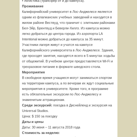
• логистика (трансфер от и до кампуса).
Проживание
Калифорнийский университет в Лос-Анджелесе является
одним из флагманских учебных заведений и находится в
жилом районе Вествуд, что граничит с элитными районами
Бел-Эйр, Брентвуд и Беверли-Хиллз. Из кампуса можно
легко добраться до центра города. Из аэропорта LA
Intentional можно добраться до кампуса за 35 минут.
Участники лагеря живут и учатся на кампусе
Калифорнийского университета в Лос-Анджелесе. Здания,
где проходят занятия, находятся всего в 5 минутах ходьбы
от общежитий. В учебном центре предоставляется Wi-Fi и
трехразовое питание в формате шведского стола.
Мероприятия
В свободное время учащиеся могут заниматься спортом
на территории кампуса, а по вечерам их ждут социальные
мероприятия в университете. Кроме того, в программе
есть обязательные экскурсии по Лос-Анджелесу и
знаменитым аттракционам.
Среди экскурсий:
поездка в Диснейленд и экскурсия на
Universal Studios.
Цена: $ 150 за поездку
Даты и цены
Даты: 30 июня – 11 августа 2018 года
Стоимость за неделю: