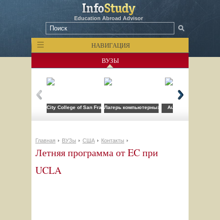
Education Abroad Advisor
НАВИГАЦИЯ
ВУЗЫ
City College of San Francisco
Лагерь компьютерных технологий FLS при CSU
Auburn University
Главная
ВУЗы
США
Контакты
Летняя программа от EC при
UCLA