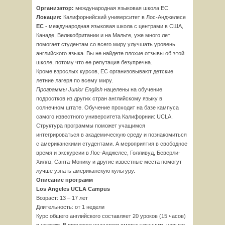
Организатор:
международная языковая школа EC.
Локация:
Калифорнийский университет в Лос-Анджелесе
EC
- международная языковая школа с центрами в США,
Канаде, Великобритании и на Мальте, уже много лет
помогает студентам со всего миру улучшать уровень
английского языка. Вы не найдете плохие отзывы об этой
школе, потому что ее репутация безупречна.
Кроме взрослых курсов, EC организовывают детские
летние лагеря по всему миру.
Программы Junior English
нацелены на обучение
подростков из других стран английскому языку в
солнечном штате. Обучение проходит на базе кампуса
самого известного университета Калифорнии: UCLA.
Структура программы поможет учащимся
интегрироваться в академическую среду и познакомиться
с американскими студентами. А мероприятия в свободное
время и экскурсии в Лос-Анджелес, Голливуд, Беверли-
Хиллз, Санта-Монику и другие известные места помогут
лучше узнать американскую культуру.
Описание программ
Los Angeles UCLA Campus
Возраст: 13 – 17 лет
Длительность: от 1 недели
Курс общего английского составляет 20 уроков (15 часов)