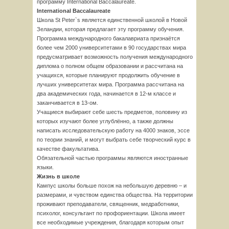
программу International Baccalaureate.
International Baccalaureate
Школа St Peter`s является единственной школой в Новой
Зеландии, которая предлагает эту программу обучения.
Программа международного бакалавриата признаётся
более чем 2000 университетами в 90 государствах мира
предусматривает возможность получения международного
диплома о полном общем образовании и рассчитана на
учащихся, которые планируют продолжить обучение в
лучших университетах мира. Программа рассчитана на
два академических года, начинается в 12-м классе и
заканчивается в 13-ом.
Учащиеся выбирают себе шесть предметов, половину из
которых изучают более углублённо, а также должны
написать исследовательскую работу на 4000 знаков, эссе
по теории знаний, и могут выбрать себе творческий курс в
качестве факультатива.
Обязательной частью программы являются иностранные
языки.
Жизнь в школе
Кампус школы больше похож на небольшую деревню – и
размерами, и чувством единства общества. На территории
проживают преподаватели, священник, медработники,
психолог, консультант по профориентации. Школа имеет
все необходимые учреждения, благодаря которым опыт