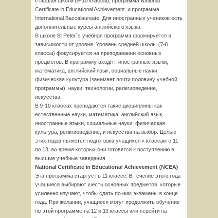
старшая школа (9-10 классы), программа National
Certificate in Educational Achievement, и программа
International Baccalaureate. Для иностранных учеников есть
дополнительные курсы английского языка.
В школе St Peter`s учебная программа формируется в
зависимости от уровня. Уровень средней школы (7-8
классы) фокусируется на преподавании основных
предметов. В программу входят: иностранные языки,
математика, английский язык, социальные науки,
физическая культура (занимает почти половину учебной
программы), науки, технологии, религиоведение,
искусства.
В 9-10 классах преподаются такие дисциплины как
естественные науки, математика, английский язык,
иностранные языки, социальные науки, физическая
культура, религиоведение, и искусства на выбор. Целью
этих годов является подготовка учащихся к классам с 11
по 13, во время которых они готовятся к поступлению в
высшие учебные заведения.
National Certificate in Educational Achievement (NCEA)
Эта программа стартует в 11 классе. В течение этого года
учащиеся выбирают шесть основных предметов, которые
усиленно изучают, чтобы сдать по ним экзамены в конце
года. При желании, учащиеся могут продолжить обучение
по этой программе на 12 и 13 классы или перейти на