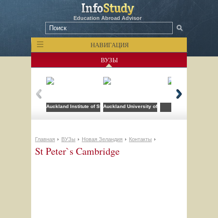
Education Abroad Advisor
НАВИГАЦИЯ
ВУЗЫ
Auckland Institute of Studies
Auckland University of Technology
DYNASPEAK
Главная
ВУЗы
Новая Зеландия
Контакты
St Peter`s Cambridge