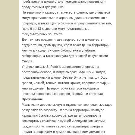
пребывания в школе станет максимально полезным и
продуктивным для ученика.
На территории кампуса также есть ферма, где учащиеся
могут практиковаться в аграрном деле и знакомиться с
природой, а также Центр бизнеса и предпринимательства,
где с 9 по 13 класс они могут участвовать в
факультативных занятиях.
Для тех, кто предпочитает творчество, в школе есть
студия танца, драмкружок, хор и оркестр. На территории
кампуса находится своя библиотека и учебные
лаборатории, а также корпуса для занятий искусствами.
Спорт
Ученики школы St Peter`s занимаются спортом на
постоянной основе, и могут выбрать один из 26 видов,
представленных в школе. Это регби, атлетика, футбол,
гребля, хоккей, теннис, нетбол, крикет, сёрфинг, гольф, и
многие другие. На территории кампуса находится
несколько спортивных центров, бассейн, и спортзал.
Проживание
Мальчики и девочки живут в отдельных корпусах, жильцов
разделяют по возрасту. Всего на территории кампуса
находится 8 жилых корпусов, где дети проживают в
комфортных комнатах с кухней и общими комнатами.
Каждый корпус имеет своего супервайзера, который
следит за порядком в доме и выполнением домашних