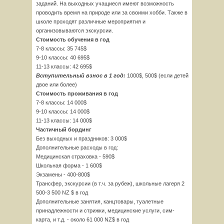
заданий. На выходных учащиеся имеют возможность
проводить время на природе или за своими хобби. Также в
школе проходят различные мероприятия и
организовываются экскурсии.
Стоимость обучения в год
7-8 классы: 35 745$
9-10 классы: 40 695$
11-13 классы: 42 695$
Вступительный взнос в 1 год:
1000$, 500$ (если детей
двое или более)
Стоимость проживания в год
7-8 классы: 14 000$
9-10 классы: 14 000$
11-13 классы: 14 000$
Частичный бординг
Без выходных и праздников: 3 000$
Дополнительные расходы в год:
Медицинская страховка - 590$
Школьная форма - 1 600$
Экзамены - 400-800$
Трансфер, экскурсии (в т.ч. за рубеж), школьные лагеря 2
500-3 500 NZ $ в год
Дополнительные занятия, канцтовары, туалетные
принадлежности и стрижки, медицинские услуги, сим-
карта, и т.д. - около 61 000 NZ$ в год