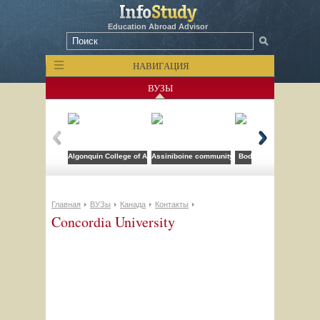
Education Abroad Advisor
НАВИГАЦИЯ
ВУЗЫ
Algonquin College of Applied Arts and Technology
Assiniboine community college
Bodwell High School
Главная
ВУЗы
Канада
Контакты
Concordia University