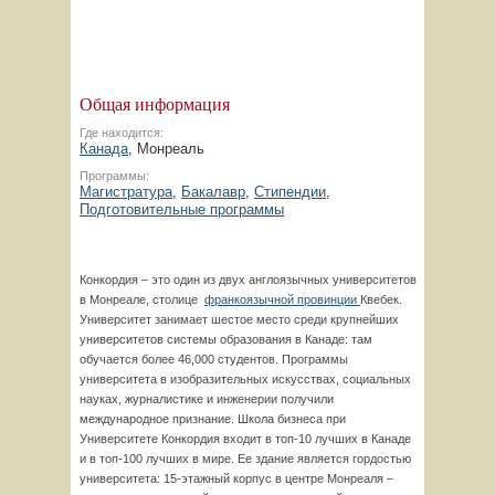
Общая информация
Где находится:
Канада
, Монреаль
Программы:
Магистратура
,
Бакалавр
,
Стипендии
,
Подготовительные программы
Конкордия – это один из двух англоязычных университетов
в Монреале, столице
франкоязычной провинции
Квебек.
Университет занимает шестое место среди крупнейших
университетов системы образования в Канаде: там
обучается более 46,000 студентов. Программы
университета в изобразительных искусствах, социальных
науках, журналистике и инженерии получили
международное признание. Школа бизнеса при
Университете Конкордия входит в топ-10 лучших в Канаде
и в топ-100 лучших в мире. Ее здание является гордостью
университета: 15-этажный корпус в центре Монреаля –