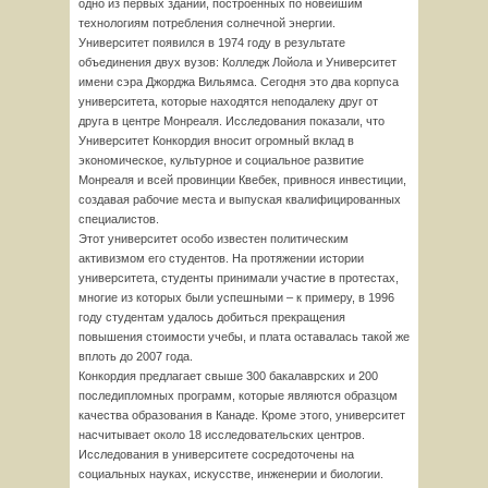
одно из первых зданий, построенных по новейшим
технологиям потребления солнечной энергии.
Университет появился в 1974 году в результате
объединения двух вузов: Колледж Лойола и Университет
имени сэра Джорджа Вильямса. Сегодня это два корпуса
университета, которые находятся неподалеку друг от
друга в центре Монреаля. Исследования показали, что
Университет Конкордия вносит огромный вклад в
экономическое, культурное и социальное развитие
Монреаля и всей провинции Квебек, привнося инвестиции,
создавая рабочие места и выпуская квалифицированных
специалистов.
Этот университет особо известен политическим
активизмом его студентов. На протяжении истории
университета, студенты принимали участие в протестах,
многие из которых были успешными – к примеру, в 1996
году студентам удалось добиться прекращения
повышения стоимости учебы, и плата оставалась такой же
вплоть до 2007 года.
Конкордия предлагает свыше 300 бакалаврских и 200
последипломных программ, которые являются образцом
качества образования в Канаде. Кроме этого, университет
насчитывает около 18 исследовательских центров.
Исследования в университете сосредоточены на
социальных науках, искусстве, инженерии и биологии.