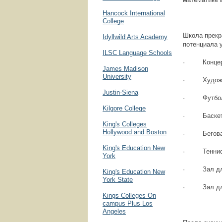
Hancock International
College
Школа прекр
Idyllwild Arts Academy
потенциала 
ILSC Language Schools
· Концерт
James Madison
University
· Художес
Justin-Siena
· Футболь
Kilgore College
· Баскетб
King's Colleges
Hollywood and Boston
· Беговая
King's Education New
· Теннисн
York
· Зал для
King's Education New
York State
· Зал для 
Kings Colleges On
campus Plus Los
Angeles