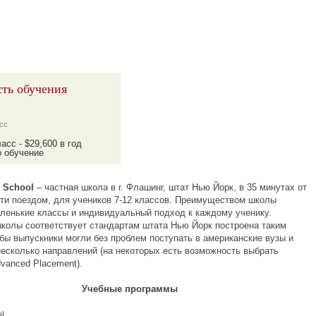
ть обучения
сс
ласс - $29,600 в год
о обучение
 School
– частная школа в г. Флашинг, штат Нью Йорк, в 35 минутах от
ти поездом, для учеников 7-12 классов. Преимуществом школы
ленькие классы и индивидуальный подход к каждому ученику.
колы соответствует стандартам штата Нью Йорк построена таким
обы выпускники могли без проблем поступать в американские вузы и
несколько направлений (на некоторых есть возможность выбрать
vanced Placement).
Учебные программы
l