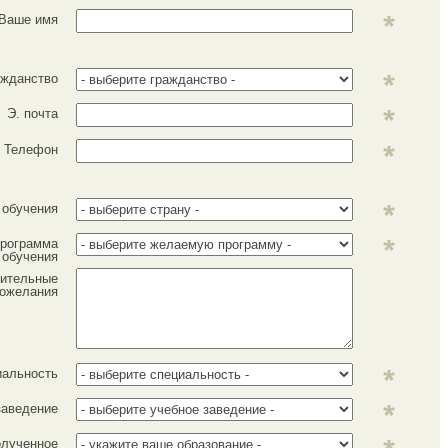
Ваше имя
ажданство
Э. почта
Телефон
 обучения
рограмма
обучения
ительные
ожелания
иальность
заведение
лученное