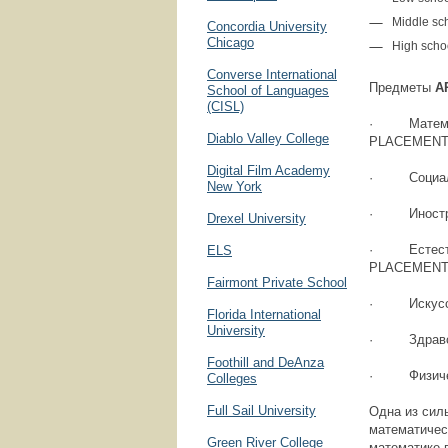
Middle sc
Concordia University
Chicago
High scho
Converse International
Предметы
A
School of Languages
(CISL)
· Математ
Diablo Valley College
PLACEMENT 
Digital Film Academy
· Социаль
New York
· Иностра
Drexel University
· Естеств
ELS
PLACEMENT
Fairmont Private School
· Искусст
Florida International
University
· Здравоо
Foothill and DeAnza
· Физичес
Colleges
Full Sail University
Одна из сил
математичес
Green River College
математике в