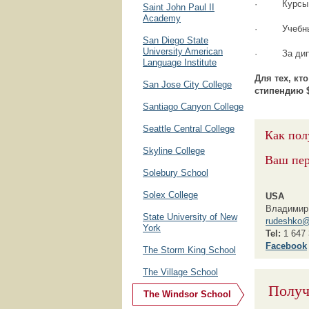
· Курсы анг
Saint John Paul II
Academy
· Учебные 
San Diego State
University American
· За дипло
Language Institute
Для тех, кт
San Jose City College
стипендию $
Santiago Canyon College
Seattle Central College
Как пол
Skyline College
Ваш пе
Solebury School
Solex College
USA
Владимир
State University of New
rudeshko@
York
Tel:
1 647 
F
acebook
The Storm King School
The Village School
Получ
The Windsor School