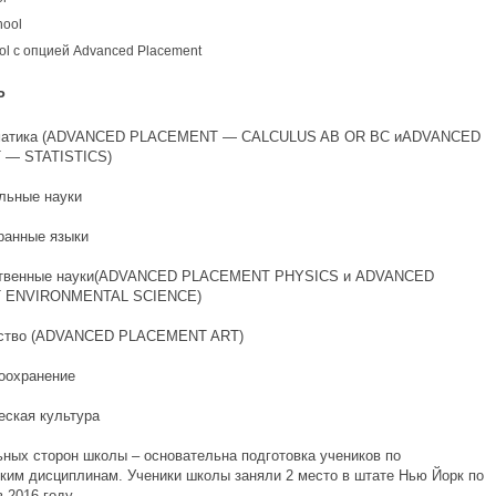
hool
ol с опцией Advanced Placement
P
ика (ADVANCED PLACEMENT — CALCULUS AB OR BC иADVANCED
— STATISTICS)
ные науки
нные языки
енные науки(ADVANCED PLACEMENT PHYSICS и ADVANCED
 ENVIRONMENTAL SCIENCE)
во (ADVANCED PLACEMENT ART)
хранение
кая культура
ьных сторон школы – основательна подготовка учеников по
ким дисциплинам. Ученики школы заняли 2 место в штате Нью Йорк по
 2016 году.