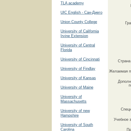
TLA academy
UIC English - Сан-Диего
Union County College
Гр
University of California
Irvine Extension
University of Central
Florida
University of Cincinnati
Страна
University of Findlаy
Желаемая п
University of Kansas
Дополн
п
University of Maine
University of
Massachusetts
Спец
University of new
Hampshire
Учебное 
University of South
Carolina
По