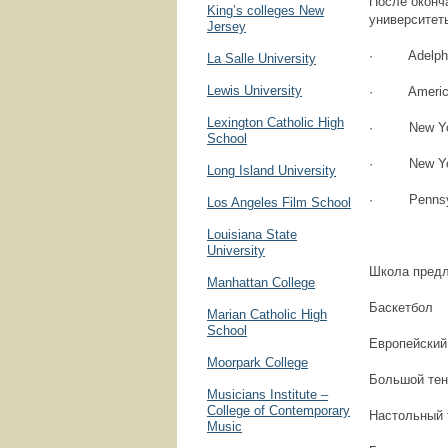
После оконча
King’s colleges New
университеты
Jersey
· Adelphi 
La Salle University
Lewis University
· American
Lexington Catholic High
· New Yor
School
· New York 
Long Island University
· Pennsylva
Los Angeles Film School
Louisiana State
University
Школа предла
Manhattan College
Баскетбол
Marian Catholic High
School
Европейский
Moorpark College
Большой тен
Musicians Institute –
College of Contemporary
Настольный 
Music