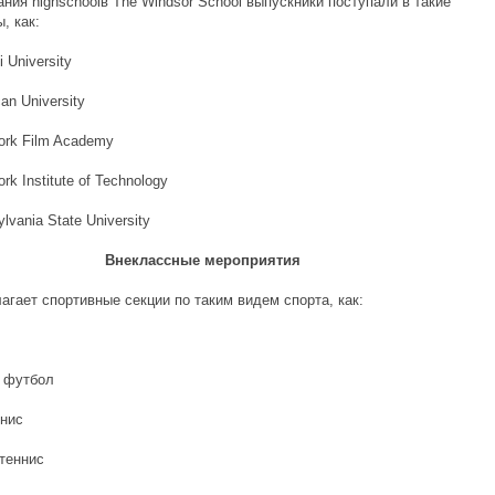
ния highschoolв The Windsor School выпускники поступали в такие
, как:
University
 University
k Film Academy
Institute of Technology
nia State University
Внеклассные мероприятия
гает спортивные секции по таким видем спорта, как:
 футбол
нис
теннис