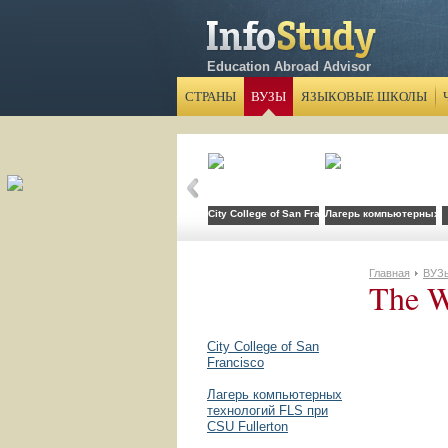
Education Abroad Advisor
СТРАНЫ
ВУЗЫ
ЯЗЫКОВЫЕ ШКОЛЫ
City College of San Francisco
Лагерь компьютерных те
Главная
ВУЗ
The W
City College of San
Francisco
Лагерь компьютерных
технологий FLS при
CSU Fullerton