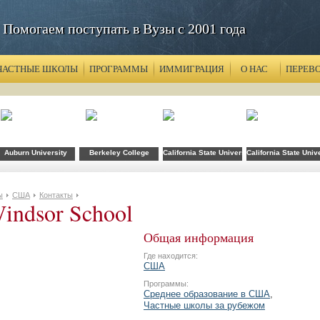
Помогаем поступать в Вузы с 2001 года
ЧАСТНЫЕ ШКОЛЫ
ПРОГРАММЫ
ИММИГРАЦИЯ
О НАС
ПЕРЕВ
хнологий FLS при CSU Fullerton
Auburn University
Berkeley College
California State University
California State Univ
ы
США
Контакты
indsor School
Общая информация
Где находится:
США
Программы:
Среднее образование в США
,
Частные школы за рубежом