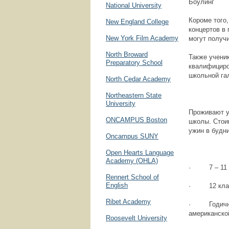
Боулинг
National University
Короме того
New England College
концертов в
New York Film Academy
могут получи
North Broward
Также учени
Preparatory School
квалифициро
школьной га
North Cedar Academy
Northeastern State
University
Проживают у
ONCAMPUS Boston
школы. Стои
ужин в будни
Oncampus SUNY
Open Hearts Language
Academy (OHLA)
· 7 – 11 кл
Rennert School of
English
· 12 класс 
Ribet Academy
· Годичная 
американской
Roosevelt University