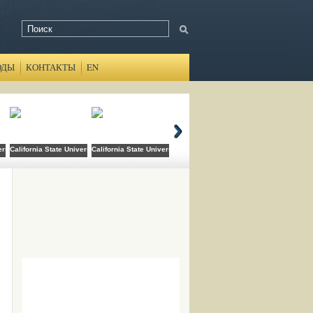
ОДЫ
КОНТАКТЫ
EN
ersity Domingez Hills
California State University Long Beach
California State University San Bernardino
Canada College
Cats Academy B