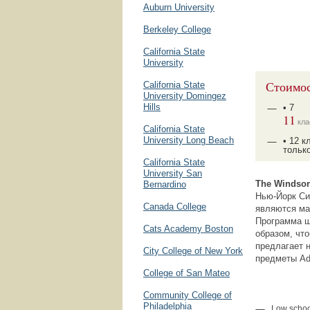
Auburn University
Berkeley College
California State
University
Стоимос
California State
University Domingez
Hills
• 7
11
кла
California State
University Long Beach
• 12 к
тольк
California State
University San
The Windsor
Bernardino
Нью-Йорк Си
Canada College
являются ма
Программа ш
Cats Academy Boston
образом, чт
предлагает 
City College of New York
предметы Ad
College of San Mateo
Community College of
Philadelphia
Low schoo