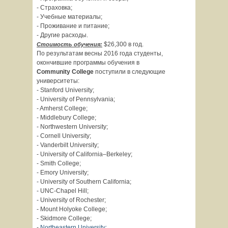
- Страховка;
- Учебные материалы;
- Проживание и питание;
- Другие расходы.
$26,300 в год.
Стоимость обучения:
По результатам весны 2016 года студенты,
окончившие программы обучения в
Community
College
поступили в следующие
университеты:
- Stanford University;
- University of Pennsylvania;
- Amherst College;
- Middlebury College;
- Northwestern University;
- Cornell University;
- Vanderbilt University;
- University of California–Berkeley;
- Smith College;
- Emory University;
- University of Southern California;
- UNC-Chapel Hill;
- University of Rochester;
- Mount Holyoke College;
- Skidmore College;
-
Northeastern University;