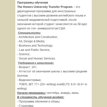
Программы обучения
The
Honors
University
Transfer
Program
– это
двухгодичная программа для иностранных
студентов с высоким уровнем английского языка и
сильной академической подготовкой, после
окончания которой студент зачисляется на 3й курс
одного из топ- университетов США.
Специальности
:
- Architecture and Construction;
- Art, Design & Media;
- Business and Technology;
- Law and Public Service;
- Science;
- Social and Human Services.
Требования к зачислению:
- Возраст: 16+;
- Аттестат об окончании школы с высоким средним
баллом;
- Видеоинтервью;
- TOEFL iBT: 77+ (20+ writing) илиIELTS: 6.0+ (6.0+ in
writing).
Начало программы:
сентябрь, январь, июнь.
В стоимость обучения входит:
- Программа обучения и сборы;
- Страховка;