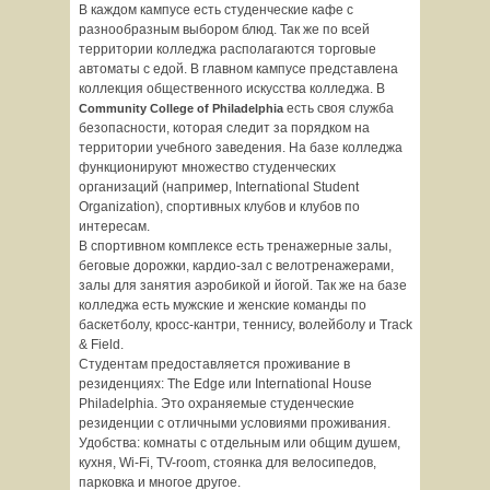
В каждом кампусе есть студенческие кафе с
разнообразным выбором блюд. Так же по всей
территории колледжа располагаются торговые
автоматы с едой. В главном кампусе представлена
коллекция общественного искусства колледжа. В
есть своя служба
Community
College
of
Philadelphia
безопасности, которая следит за порядком на
территории учебного заведения. На базе колледжа
функционируют множество студенческих
организаций (например, International Student
Organization), спортивных клубов и клубов по
интересам.
В спортивном комплексе есть тренажерные залы,
беговые дорожки, кардио-зал с велотренажерами,
залы для занятия аэробикой и йогой. Так же на базе
колледжа есть мужские и женские команды по
баскетболу, кросс-кантри, теннису, волейболу и Track
& Field.
Студентам предоставляется проживание в
резиденциях: The Edge или International House
Philadelphia. Это охраняемые студенческие
резиденции с отличными условиями проживания.
Удобства: комнаты с отдельным или общим душем,
кухня, Wi-Fi, TV-room, стоянка для велосипедов,
парковка и многое другое.