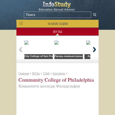
Education Abroad Advisor
НАВИГАЦИЯ
ВУЗЫ
City College of San Francisco
Лагерь компьютерных технологий FLS при CSU
Auburn University
Главная
ВУЗы
США
Контакты
Community College of Philadelphia
Комьюнити колледж Филадельфия