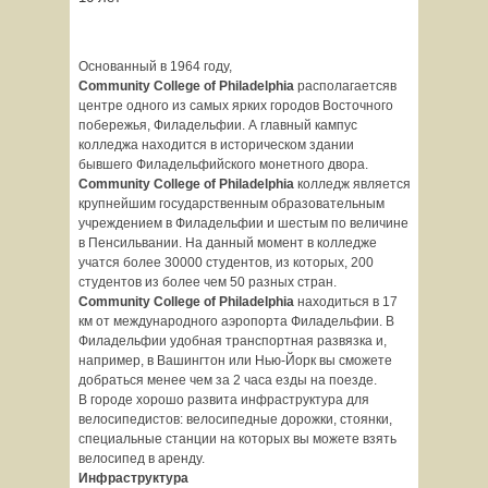
Основанный в 1964 году,
Community
College
of
Philadelphia
располагаетсяв
центре одного из самых ярких городов Восточного
побережья, Филадельфии. А главный кампус
колледжа находится в историческом здании
бывшего Филадельфийского монетного двора.
Community
College
of
Philadelphia
колледж является
крупнейшим государственным образовательным
учреждением в Филадельфии и шестым по величине
в Пенсильвании. На данный момент в колледже
учатся более 30000 студентов, из которых, 200
студентов из более чем 50 разных стран.
Community
College
of
Philadelphia
находиться в 17
км от международного аэропорта Филадельфии. В
Филадельфии удобная транспортная развязка и,
например, в Вашингтон или Нью-Йорк вы сможете
добраться менее чем за 2 часа езды на поезде.
В городе хорошо развита инфраструктура для
велосипедистов: велосипедные дорожки, стоянки,
специальные станции на которых вы можете взять
велосипед в аренду.
Инфраструктура