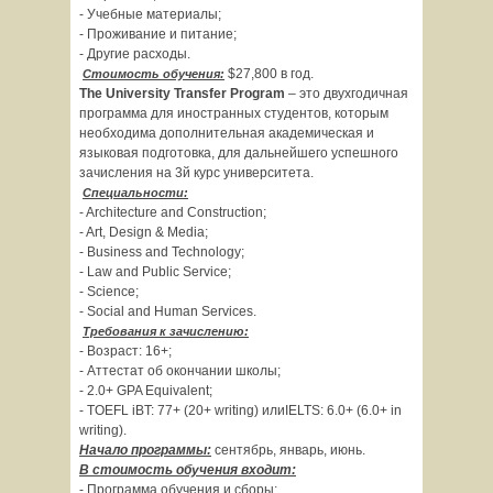
- Учебные материалы;
- Проживание и питание;
- Другие расходы.
$27,800 в год.
Стоимость обучения:
The
University
Transfer
Program
– это двухгодичная
программа для иностранных студентов, которым
необходима дополнительная академическая и
языковая подготовка, для дальнейшего успешного
зачисления на 3й курс университета.
Специальности
:
- Architecture and Construction;
- Art, Design & Media;
- Business and Technology;
- Law and Public Service;
- Science;
- Social and Human Services.
Требования к зачислению:
- Возраст: 16+;
- Аттестат об окончании школы;
- 2.0+ GPA Equivalent;
- TOEFL iBT: 77+ (20+ writing) илиIELTS: 6.0+ (6.0+ in
writing).
Начало программы:
сентябрь, январь, июнь.
В стоимость обучения входит:
- Программа обучения и сборы;