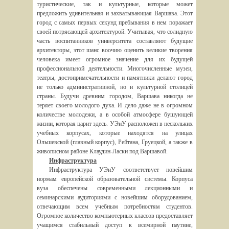
туристические, так и культурные, которые может
предложить удивительная и захватывающая Варшава. Этот
город с самых первых секунд пребывания в нем поражает
своей потрясающей архитектурой. Учитывая, что солидную
часть воспитанников университета составляют будущие
архитекторы, этот шанс воочию оценить великие творения
человека имеет огромное значение для их будущей
профессиональной деятельности. Многочисленные музеи,
театры, достопримечательности и памятники делают город
не только административной, но и культурной столицей
страны. Будучи древним городом, Варшава никогда не
теряет своего молодого духа. И дело даже не в огромном
количестве молодежи, а в особой атмосфере бушующей
жизни, которая царит здесь. УЭиУ расположен в нескольких
учебных корпусах, которые находятся на улицах
Ольшевской (главный корпус), Рейтана, Груецкой, а также в
живописном районе Клаудин-Ласки под Варшавой.
Инфраструктура
Инфраструктура УЭиУ соответствует новейшим
нормам европейской образовательной системы. Корпуса
вуза обеспечены современными лекционными и
семинарскими аудиториями с новейшим оборудованием,
отвечающим всем учебным потребностям студентов.
Огромное количество компьютерных классов предоставляет
учащимся стабильный доступ к всемирной паутине,