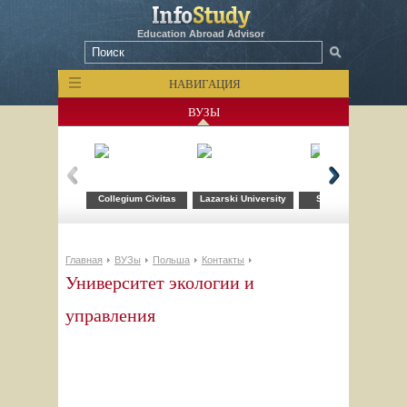
Education Abroad Advisor
НАВИГАЦИЯ
ВУЗЫ
Collegium Civitas
Lazarski University
School of Form
Главная
ВУЗы
Польша
Контакты
Университет экологии и
управления