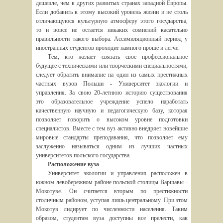
дешевле, чем в других развитых странах западной Европы.
Если добавить к этому высокий уровень жизни и не столь
отличающуюся культурную атмосферу этого государства,
то и вовсе не остается никаких сомнений касательно
правильности такого выбора. Ассимиляционный период у
иностранных студентов проходит намного проще и легче.
Тем, кто желает связать свое профессиональное
будущее с техническими или творческими специальностями,
следует обратить внимание на один из самых престижных
частных вузов Польши - Университет экологии и
управления. За свою 20-летнюю историю существования
это образовательное учреждение успело наработать
качественную научную и педагогическую базу, которая
позволяет говорить о высоком уровне подготовки
специалистов. Вместе с тем вуз активно внедряет новейшие
мировые стандарты преподавания, что позволяет ему
заслуженно называться одним из лучших частных
университетов польского государства.
Расположение вуза
Университет экологии и управления расположен в
южном левобережном районе польской столицы Варшавы -
Мокотуве. Он считается вторым по престижности
столичным районом, уступая лишь центральному. При этом
Мокотув лидирует по численности населения. Таким
образом, студентам вуза доступны все прелести, как