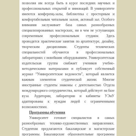
позволяя им всегда быть в курсе последних научных и
профессиональных открытий и инноваций. В университете
имеются конференц-залы, библиотека с просторным и
комфортабельным читальным залом, актовый зал. Особого
внимания заслуживает база самых разнообразных
специализированных мастерских, ни в чем не уступающих
современным профессиональным студиям. Здесь
проводятся практические занятия по архитектуре, дизайну,
творческим дисциплинам. Студенты технических
специальностей обучаются в профессиональных
лабораториях с новейшим оборудованием. Университетская
издательская группа снабжает учеников учебно-
методическими материалами и публикует собственный
журнал “Университетские ведомости”, который является
важным элементом студенческой жизни. Многие
иностранные студенты знакомы с деятельностью Отдела
международного сотрудничества, который действует на базе
вуза. Аудитории, лаборатории и кабинеты УЭиУ
адаптированы к нуждам людей с ограниченными
возможностями.
Программы обучения
Университет готовит специалистов в самых
разнообразных технико-художественных направлениях.
Студентам предлагаются бакалаврские и магистерские
программы. Бакалаврские образовательные программы