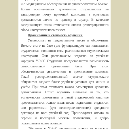
и о медицинском обследовании на университетском бланке.
Копии обозначенных документов отправляются на
электронную почту приемной комиссии, а оригиналы
доставляются лично по приезде в страну. В качестве
завершающего этапа отмечается оплата регистрационного
сбора и вступительного взноса.
Проживание и стоимость обучения
Университет не предоставляет место в общежитии.
Вместо этого на базе вуза функционирует так называемая
студенческая жилищная сеть, реализованная студенческими
квартирами. Они расположены недалеко от учебных
корпусов УЭиУ. Студентам предоставляется возможность
самостоятельной организации быта. При этом
обеспечиваются двухместные и трехместные комнаты.
Такой усовершенствованный аналог студенческого
общежития создает более удобные условия для жизни и
учебы. При этом стоимость такого размещения довольно
демократична. Стоит обратить внимание на то, что
возможность проживания в такой студенческой квартире
предоставляется только лишь после подписания студентом
или родителями (для несовершеннолетних) арендного
договора на весь учебный год. Производится оплата за
первый и последний месяцы проживания, и добро
пожаловать в новое жилище.
Обучение в УЭиУ проводится только на польском