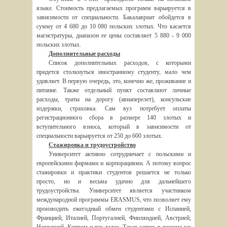
языке. Стоимость предлагаемых программ варьируется в
зависимости от специальности. Бакалавриат обойдется в
сумму от 4 680 до 10 080 польских злотых. Что касается
магистратуры, диапазон ее цены составляет 5 880 - 9 000
польских злотых.
Дополнительные расходы
Список дополнительных расходов, с которыми
придется столкнуться иностранному студенту, мало чем
удивляет. В первую очередь, это, конечно же, проживание и
питание. Также отдельный пункт составляют личные
расходы, траты на дорогу (авиаперелет), консульские
издержки, страховка. Сам вуз потребует оплаты
регистрационного сбора в размере 140 злотых и
вступительного взноса, который в зависимости от
специальности варьируется от 250 до 600 злотых.
Стажировка и трудоустройство
Университет активно сотрудничает с польскими и
европейскими фирмами и корпорациями. А потому вопрос
стажировки и практики студентов решается не только
просто, но и весьма удачно для дальнейшего
трудоустройства. Университет является участником
международной программы ERASMUS, что позволяет ему
производить ежегодный обмен студентами с Испанией,
Францией, Италией, Португалией, Финляндией, Австрией,