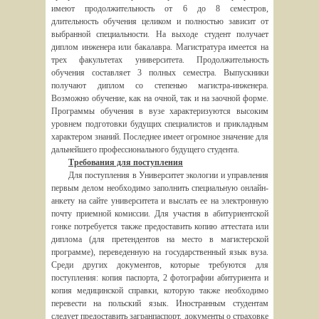
имеют продолжительность от 6 до 8 семестров,
длительность обучения целиком и полностью зависит от
выбранной специальности. На выходе студент получает
диплом инженера или бакалавра. Магистратура имеется на
трех факультетах университета. Продолжительность
обучения составляет 3 полных семестра. Выпускники
получают диплом со степенью магистра-инженера.
Возможно обучение, как на очной, так и на заочной форме.
Программы обучения в вузе характеризуются высоким
уровнем подготовки будущих специалистов и прикладным
характером знаний. Последнее имеет огромное значение для
дальнейшего профессионального будущего студента.
Требования для поступления
Для поступления в Университет экологии и управления
первым делом необходимо заполнить специальную онлайн-
анкету на сайте университета и выслать ее на электронную
почту приемной комиссии. Для участия в абитуриентской
гонке потребуется также предоставить копию аттестата или
диплома (для претендентов на место в магистерской
программе), переведенную на государственный язык вуза.
Среди других документов, которые требуются для
поступления: копия паспорта, 2 фотографии абитуриента и
копия медицинской справки, которую также необходимо
перевести на польский язык. Иностранным студентам
следует предоставить загранпаспорт, документы о страховке