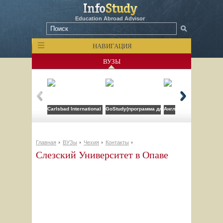
Education Abroad Advisor
НАВИГАЦИЯ
ВУЗЫ
Carlsbad International School
GoStudy(программа для врачей)
Англо-американский ин
Главная
ВУЗы
Чехия
Контакты
Слезский Университет в Опаве