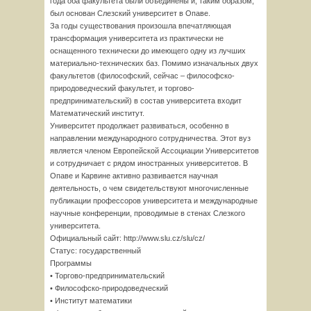
года оба факультета были объединены и, таким образом,
был основан Слезский университет в Опаве.
За годы существования произошла впечатляющая
трансформация университета из практически не
оснащенного технически до имеющего одну из лучших
материально-технических баз. Помимо изначальных двух
факультетов (философский, сейчас – философско-
природоведческий факультет, и торгово-
предпринимательский) в состав университета входит
Математический институт.
Университет продолжает развиваться, особенно в
направлении международного сотрудничества. Этот вуз
является членом Европейской Ассоциации Университетов
и сотрудничает с рядом иностранных университетов. В
Опаве и Карвине активно развивается научная
деятельность, о чем свидетельствуют многочисленные
публикации профессоров университета и международные
научные конференции, проводимые в стенах Слезкого
университета.
Официальный сайт: http://www.slu.cz/slu/cz/
Cтатус: государственный
Программы
• Торгово-предпринимательский
• Философско-природоведческий
• Институт математики