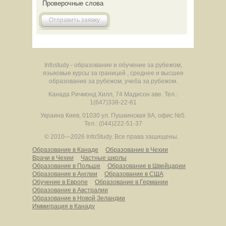
Проверочные слова
Отправить заявку
Infostudy - образование и обучение за рубежом,
языковые курсы за границей , среднее и высшее
образование за рубежом, учеба за рубежом.
Канада
Ричмонд Хилл
,
74 Мадисон аве.
Тел.:
1(647)338-22-61
Украина
Киев
,
01030
ул. Пушкинская 9А, офис №5.
Тел.: (044)222-51-37
© 2010—2026 InfoStudy.
Все права защищены.
Образование в Канаде
Образование в Чехии
Врачи в Чехии
Частные школы
Образование в Польше
Образование в Швейцарии
Образование в Англии
Образование в США
Обучение в Европе
Образование в Германии
Образование в Австралии
Образование в Новой Зеландии
Иммиграция в Канаду