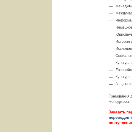
Менеджме
Междуна
Информац
Немецкое
Юриспру
История 
Исследов
Социальн
Культура
Европейс
Культурн
Защита е
Требования 
менеджера.
Заказать п
переводов 
поступлени