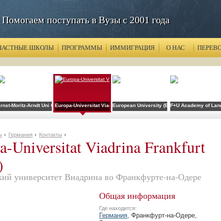
Помогаем поступать в Вузы с 2001 года
ЧАСТНЫЕ ШКОЛЫ
ПРОГРАММЫ
ИММИГРАЦИЯ
О НАС
ПЕРЕВ
Jena (EAH Jena)
rnst-Moritz-Arndt Uni Greifswald (EMAU)
Europa-Universitat Viadrina Frankfurt (Oder)
European University (EU)
F+U Academy of Lan
ы
Германия
Контакты
a-Universitat Viadrina Frankfurt
)
кий университет Виадрина во Франкфурте-на-Одере
Общая информация
Где находится:
Германия
, Франкфурт-на-Одере,