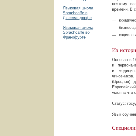
поэтому вс
Языковая школа
времени. В с
Sprachcaffe в
Дюссельдорфе
юридичес
Языковая школа
бизнес-а
Sprachcaffe во
социологи
Франкфурте
Из истори
Основан в 1
и первона
и медицин
чиновников
(Вроцлав) 
Европейский
viadrina что
Статус: гос
Язык обучени
Специали