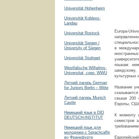
Universität Hohenheim
Universität Koblenz-
Landau
Europa-Univer
Universitat Rostock
направленно
специально
Universität Siegen /
University of Siegen
в междунаро
иностранны
Universität Stuttgart
университет
языкам: нем
Westfalische Wilhelms-
шведскому,
Universitat, сокр. WWU
культурных 
Летний лагерь German
Название ун
for Juniors Berlin – Mitte
сказывается
Летний лагерь Munich
свыше 200 
Castle
Европы, США
Немецкий язык в DID
К моменту 
DEUTSCH-INSTITUT
семестров 
требованиям
Немецкий язык для
молодежи с Sprachcaffe
во Франкфурте
Европейский