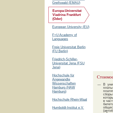
Greifswald (EMAU)
Europa-Universitat
Viadrina Frankfurt
(Oder)
European University (EU)
F+U Academy of
Languages
Freie Universitat Berlin
(FU Berlin)
Friedrich-Schiller-
Universitat Jena (FSU
Jena)
Hochschule für
Стоимос
Angewandte
Wissenschaften
В уни
Hamburg (HAW
платы
платя
Hamburg)
сборы 
котор
Hochschule Rhein-Waal
в час
билет
общес
Humboldt-Institut e.V.
(автоб