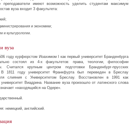
е преподаватели имеют возможность уделить студентам максимум
остав вуза входит 3 факультета:
кий;
дминистрирования
и экономики;
и и культурологии.
и вуза
506 году курфюрстом Иоахимом I как первый университет Бранденбурга
чально состоял из
4-х
факультетов: права, теологии, философии
ы. Считался крупным центром подготовки
Бранденбург-прусских
. В 1811 году университет Франкфурта был переведен в Бреслау
для слияния с Университетом Бреслау. Восстановлен в 1991 как
 университет Виадрина. Название вуза произошло от латинского слова
 означает «находящийся на Одере».
ударственный.
я: немецкий, английский.
зация