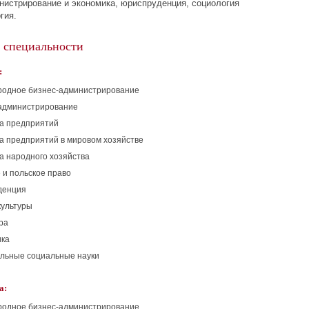
нистрирование
и экономика, юриспруденция, социология
гия.
 специальности
:
родное
бизнес-администрирование
администрирование
а предприятий
а предприятий в мировом хозяйстве
а народного хозяйства
 и польское право
денция
культуры
ра
ика
льные социальные науки
а:
родное
бизнес-администрирование