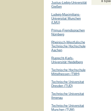
в Бра
Justus-Liebig-Universität
Gießen
Ludwig-Maximilians-
Universitat Munchen
(LMU)
Primus-Fremdsprachen
Nürnberg
Rheinisch-Westfulische
Technische Hochschule
Aachen
Ruprecht-Karls-
Universität Heidelberg
Technische Hochschule
Mittelhessen (TMH)
Technische Universitat
Dresden (TUD)
Technische Universitat
Ilmenau
Technische Universitat
Munchen (TUM)