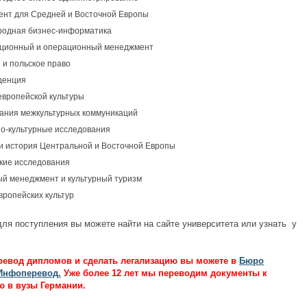
нт для Средней и Восточной Европы
родная
бизнес-информатика
ионный и операционный менеджмент
 и польское право
денция
европейской культуры
ания межкультурных коммуникаций
о-культурные
исследования
 и история Центральной и Восточной Европы
кие исследования
ый менеджмент и культурный туризм
вропейских культур
для поступления вы можете найти на сайте университета или узнать у
еревод дипломов и сделать легализацию вы можете в
Бюро
Инфоперевод.
Уже более 12 лет мы переводим документы к
ю в вузы Германии.