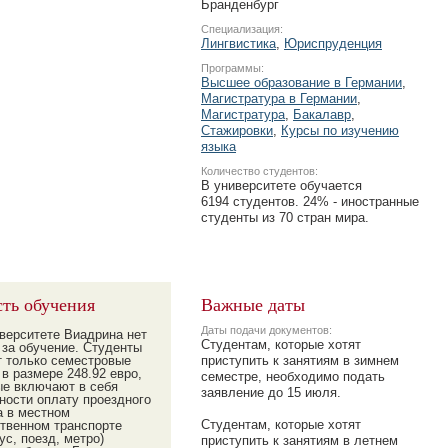
Бранденбург
Специализация:
Лингвистика
,
Юриспруденция
Программы:
Высшее образование в Германии
,
Магистратура в Германии
,
Магистратура
,
Бакалавр
,
Стажировки
,
Курсы по изучению
языка
Количество студентов:
В университете обучается
6194 студентов. 24% - иностранные
студенты из 70 стран мира.
ть обучения
Важные даты
Даты подачи документов:
верситете Виадрина нет
Студентам, которые хотят
 за обучение. Студенты
т только семестровые
приступить к занятиям в зимнем
в размере 248.92 евро,
семестре, необходимо подать
ые включают в себя
заявление до 15 июля.
тности оплату проездного
а в местном
Студентам, которые хотят
твенном транспорте
ус, поезд, метро)
приступить к занятиям в летнем