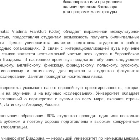
бакалавриата или при условии
наличия диплома бакалавра
для программ магистратуры.
sität
Viadrina Frankfurt (Oder) обладает выраженной межкультурной
стью, предоставляя студентам возможность получить билингвальные
сти. Целью университета является подготовка студентов к работе
дных организациях. В связи с интернационализацией вуза изучение
х языков является неотъемлемой частью всех курсов в Европейском
е Виадрина. В настоящее время вуз предлагает обучение следующим
ецкому, английскому, финскому, французскому, польскому, русскому,
 испанскому и латинскому для юристов и студентов факультета
исследований. Занятия проводятся носителями языка.
иверситета указывает на его европейскую ориентированность, которая
 и на обучении, и на научных исследованиях. Университет обладает
соглашений о партнерстве с вузами во всем мире, включая страны
, Латинскую Америку, Россию.
окончания образования
80%
студентов проводят один или несколько
за рубежом и поэтому хорошо подготовлены к высоким конкурентным
 глобализации.
 университет Виадрина — небольшой университет по немецким меркам,