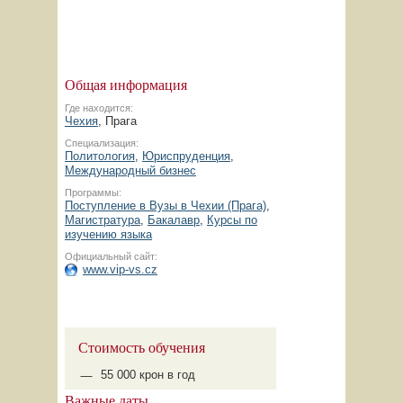
Общая информация
Где находится:
Чехия
, Прага
Специализация:
Политология
,
Юриспруденция
,
Международный бизнес
Программы:
Поступление в Вузы в Чехии (Прага)
,
Магистратура
,
Бакалавр
,
Курсы по
изучению языка
Официальный сайт:
www.vip-vs.cz
Стоимость обучения
55 000 крон в год
Важные даты