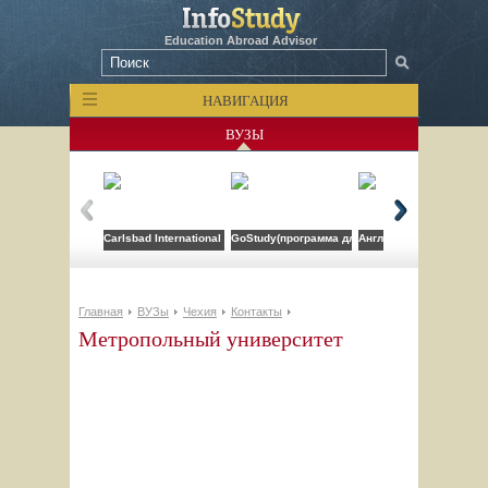
Education Abroad Advisor
НАВИГАЦИЯ
ВУЗЫ
Carlsbad International School
GoStudy(программа для врачей)
Англо-американский ин
Главная
ВУЗы
Чехия
Контакты
Метропольный университет