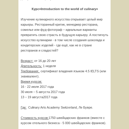
Курс
«Introduction to the world of culinary»
Изучение кулинарного искусства открывает целый мир
карьеры. Ресторанный критик, менеджер ресторана,
сомелье или фуд-фотограф – идеальные варианты
превратить свою страсть в будущую карьеру. А постигнуть
искусство кулинарии - в том числе создания шоколада и
кондитерских изделий - где ещё, как не в стране
ресторанов и сладостей?
Возраст:
от 16 до 20 лет
Длительность:
1 неделя
Требования:
сертификат владения языком 4.5 IELTS (или
эквивалент).
Время курсов:
16 - 22 июля 2017 года
30 июля – 5 августа 2017 года
13 – 19 августа2017 года
Где:
Culinary Arts Academy Switzerland, Ле Бувре.
Стоимость курсов:
1750 швейцарских франков (вместе с
курсом отельного бизнеса - 5 000 швейцарских франков).