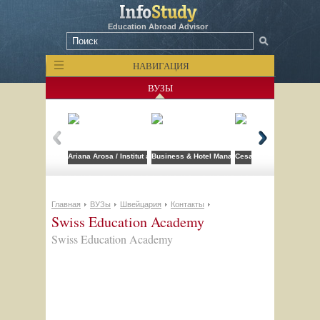
Education Abroad Advisor
НАВИГАЦИЯ
ВУЗЫ
Ariana Arosa / Institut auf dem Rosenberg
Business & Hotel Management School (BHMS)
Cesar Ritz Colleges Swi
Главная
ВУЗы
Швейцария
Контакты
Swiss Education Academy
Swiss Education Academy