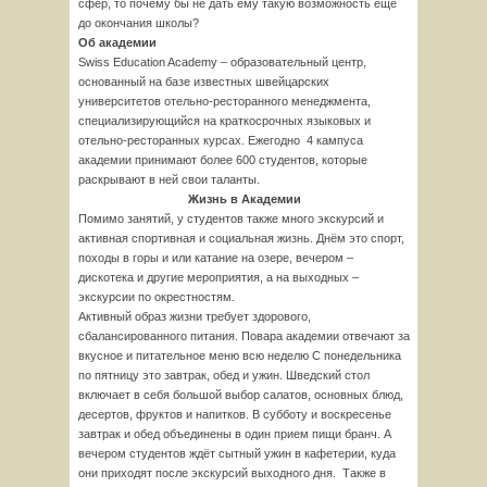
сфер, то почему бы не дать ему такую возможность ещё
до окончания школы?
Об академии
Swiss Education Academy – образовательный центр,
основанный на базе известных швейцарских
университетов отельно-ресторанного менеджмента,
специализирующийся на краткосрочных языковых и
отельно-ресторанных курсах. Ежегодно 4 кампуса
академии принимают более 600 студентов, которые
раскрывают в ней свои таланты.
Жизнь в Академии
Помимо занятий, у студентов также много экскурсий и
активная спортивная и социальная жизнь. Днём это спорт,
походы в горы и или катание на озере, вечером –
дискотека и другие мероприятия, а на выходных –
экскурсии по окрестностям.
Активный образ жизни требует здорового,
сбалансированного питания. Повара академии отвечают за
вкусное и питательное меню всю неделю С понедельника
по пятницу это завтрак, обед и ужин. Шведский стол
включает в себя большой выбор салатов, основных блюд,
десертов, фруктов и напитков. В субботу и воскресенье
завтрак и обед объединены в один прием пищи бранч. А
вечером студентов ждёт сытный ужин в кафетерии, куда
они приходят после экскурсий выходного дня. Также в