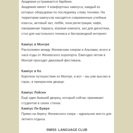
Академии устраивается барбекю.
Академия имеет 4 комфортных кампуса, каждый из
которых оборудован по последнему слову техники. На
территории кампусов находятся современные учебные
классы, актовый зал, лобби, зона регистрации, кафе,
панорамная терраса, игровая комната, зал для дискотеки,
стол для настольного тенниса и беспроводной интернет.
Кампус в Монтрё
Расположен между Женевским озером и Альпами, всего в
часе езды от Женевского аэропорта. Ежегодно летом в
Монтрё проходит джазовый фестиваль.
Кампус в Ко
Короткое путешествие из Монтре, и вот – вы уже высоко в
горах, в прекрасном дворце.
Кампус Лейсен
Ещё один бывший дворец, который сейчас принимает
студентов в своих стенах.
Кампус Ле-Бувре
Прямо на берегу Женевского озера – идеальное место для
летнего отдыха.
SWISS
LANGUAGE
CLUB