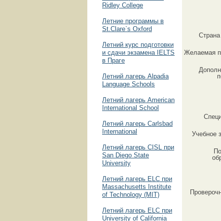
Ridley College
Летние программы в
St.Clare`s Oxford
Страна
Летний курс подготовки
и сдачи экзамена IELTS
Желаемая п
в Праге
Дополн
Летний лагерь Alpadia
п
Language Schools
Летний лагерь American
International School
Спец
Летний лагерь Carlsbad
International
Учебное 
Летний лагерь CISL при
По
San Diego State
об
University
Летний лагерь ELC при
Massachusetts Institute
Провероч
of Technology (MIT)
Летний лагерь ELC при
University of California