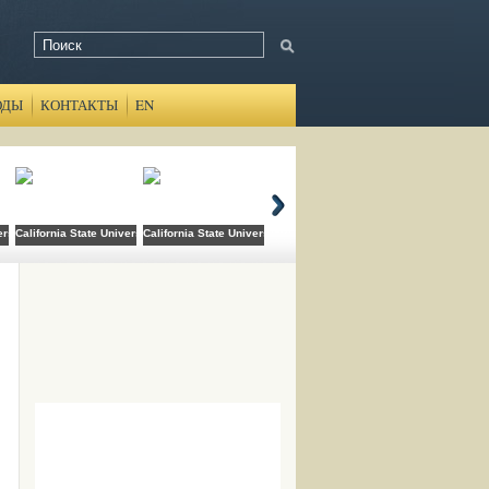
ОДЫ
КОНТАКТЫ
EN
ersity Domingez Hills
California State University Long Beach
California State University San Bernardino
Canada College
Cats Academy B