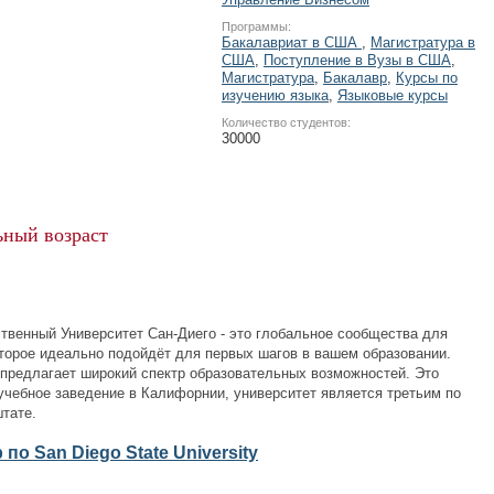
Программы:
Бакалавриат в США
,
Магистратура в
США
,
Поступление в Вузы в США
,
Магистратура
,
Бакалавр
,
Курсы по
изучению языка
,
Языковые курсы
Количество студентов:
30000
ный возраст
нный Университет Сан-Диего - это глобальное сообщества для
оторое идеально подойдёт для первых шагов в вашем образовании.
 предлагает широкий спектр образовательных возможностей. Это
учебное заведение в Калифорнии, университет является третьим по
штате.
 по San Diego State University