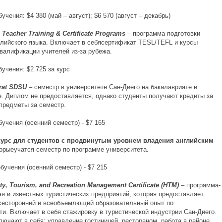
учения: $4 380 (май – август); $6 570 (август – декабрь)
cher Training & Certificate Programs
– программа подготовки
глийского языка. Включает в себясертификат TESL/TEFL и курсы
валификации учителей из-за рубежа.
учения: $2 725 за курс
at SDSU
– семестр в университете Сан-Диего на бакалавриате и
е. Диплом не предоставляется, однако студенты получают кредиты за
предметы за семестр.
учения (осенний семестр) - $7 165
с для студентов с продвинутым уровнем владения английским
торыеучатся семестр по программе университета.
учения (осенний семестр) - $7 215
, Tourism, and Recreation Management Certificate (HTM)
– программа-
ая и известных туристических предприятий, которая предоставляет
сесторонний и всеобъемлющий образовательный опыт по
ти. Включает в себя стажировку в туристической индустрии Сан-Диего.
лючают в себя: управление гостиницей, рестораном, работа в районе