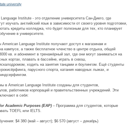
nguage Institute - это отделение университета Сан-Диего, где
ут изучать английский язык в зависимости от своего уровня подготовки,
ботать кредиты колледжа, что будет полезным для тех, кто планирует
обучение в университете.
erican Language Institute получают доступ к магазинам и
на кампусе, а также бесплатное членство в центре отдыха, общей
00 кв. и абонемент в тренажёрный зал, где они могут заниматься на
ных кортах, плавать в бассейне, играть в сквош,
яскалодромом, ходить на занятия танцами и боулингом. Ещё студенты
урокисёрфинга, парусного спорта, катания наводных лыжах, и
виндсерфингом.
 American Language Institute созданы для студентов,
лов, работников корпораций и правительственных учреждений. Эти
ключают в себя:
r Academic Purposes
(
EAP
)
– Программа для студентов, которые
авать TOEFL или IELTS.
учения: $4 380 (май – август); $6 570 (август – декабрь)