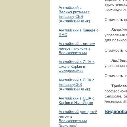
туристическ
Английский в
прохождения
Великобритании с
Embassy CES
Стоимость об
(Английский язык)
Sustainabl
Английский в Канаде с
ILAC
управления 
для планиро
Английский в летнем
лагере пансионе в
Стоимость о
Великобритании
Additional
Английский в США в
управления т
школе Kaplan в
Филадельфии
Стоимость о
Английский в США с
EmbassyCES
Требовани
(Английский язык)
профессиона
Certificate
,
S
Английский в США с
Recreation M
Kaplan в Нью-Йорке
Видео
обз
Английский для детей
летом в
Великобритании
(Бристоль)