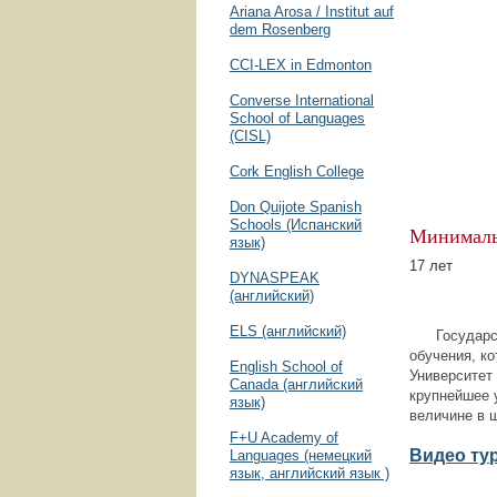
Ariana Arosa / Institut auf
dem Rosenberg
CCI-LEX in Edmonton
Converse International
School of Languages
(CISL)
Cork English College
Don Quijote Spanish
Schools (Испанский
Минималь
язык)
17 лет
DYNASPEAK
(английский)
ELS (английский)
Государстве
обучения, к
English School of
Университет
Canada (английский
крупнейшее 
язык)
величине в 
F+U Academy of
Видео тур
Languages (немецкий
язык, английский язык )