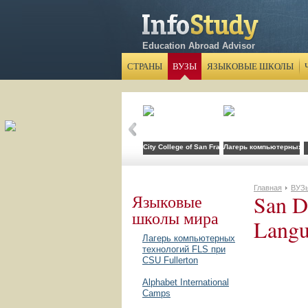
Education Abroad Advisor
СТРАНЫ
ВУЗЫ
ЯЗЫКОВЫЕ ШКОЛЫ
City College of San Francisco
Лагерь компьютерных те
Главная
ВУЗ
San D
Языковые
школы мира
Langu
Лагерь компьютерных
технологий FLS при
CSU Fullerton
Alphabet International
Camps