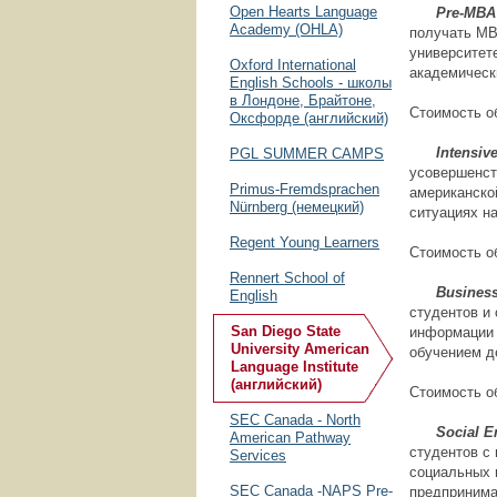
Open Hearts Language
Pre
-
MB
Academy (OHLA)
получать MB
университет
Oxford International
академическ
English Schools - школы
в Лондоне, Брайтоне,
Стоимость об
Оксфорде (английский)
Intensive E
PGL SUMMER CAMPS
усовершенст
Primus-Fremdsprachen
американской
Nürnberg (немецкий)
ситуациях на
Regent Young Learners
Стоимость об
Rennert School of
Business En
English
студентов и
San Diego State
информации 
University American
обучением д
Language Institute
(английский)
Стоимость об
SEC Canada - North
Social Ent
American Pathway
студентов с
Services
социальных 
SEC Canada -NAPS Pre-
предпринима