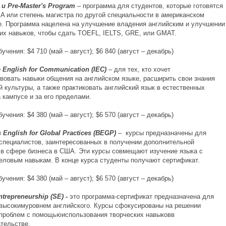
A
и
Pre
-
Master
'
s Program
– программа для студентов, которые готовятся
A или степень магистра по другой специальности в американском
е. Программа нацелена на улучшение владения английским и улучшении
их навыков, чтобы сдать TOEFL, IELTS, GRE, или GMAT.
учения: $4 710 (май – август); $6 840 (август – декабрь)
nglish for Communication (IEC)
– для тех, кто хочет
вовать навыки общения на английском языке, расширить свои знания
 культуры, а также практиковать английский язык в естественных
 кампусе и за его пределами.
учения: $4 380 (май – август); $6 570 (август – декабрь)
glish for Global Practices (BEGP)
– курсы предназначены для
 специалистов, заинтересованных в получении дополнительной
в сфере бизнеса в США. Эти курсы совмещают изучение языка с
еловым навыкам. В конце курса студенты получают сертификат.
учения: $4 380 (май – август); $6 570 (август – декабрь)
repreneurship (SE)
-
это программа-сертификат предназначена для
 высокимуровнем английского. Курсы сфокусированы на решении
проблем с помощьюиспользования творческих навыковв
тельстве.