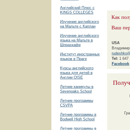
Английский Плюс с
KINGS COLLEGES
Как пол
Изучение английского
Ваш пе
на Мальте с Каплан
Изучение английского
языка на Мальте в
USA
Шпрахкафе
Владимир
rudeshko@
Институт иностранных
Tel:
1 647 
языков в Праге
F
acebook
Курсы английского
языка для детей в
Англии OISE
Получ
Летние каникулы в
Sevenoaks School
Летние программы
CSVPA
Гр
Летние программы в
Bodwell High School
Летние программы в