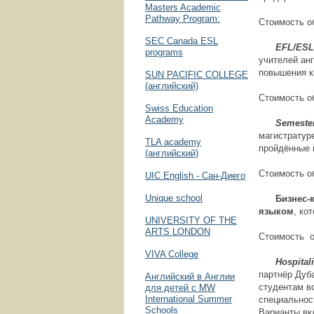
Masters Academic
Pathway Program:
Стоимость об
SEC Canada ESL
EFL/ESL Tea
programs
учителей ан
повышения к
SUN PACIFIC COLLEGE
(английский)
Стоимость об
Swiss Education
Academy
Semester
магистратур
TLA academy
пройдённые 
(английский)
Стоимость об
UIC English - Сан-Диего
Unique school
Бизнес-кур
языком
, ко
UNIVERSITY OF THE
ARTS LONDON
Стоимость об
VIVA Сollege
Hospitality
партнёр Дуб
Английский в Англии
студентам в
для детей с MW
International Summer
специальнос
Schools
Варианты вк