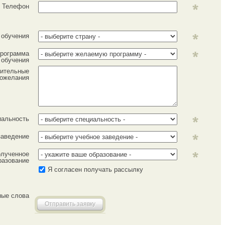
Телефон
 обучения
рограмма
обучения
ительные
ожелания
иальность
заведение
лученное
разование
Я согласен получать рассылку
ные слова
Отправить заявку