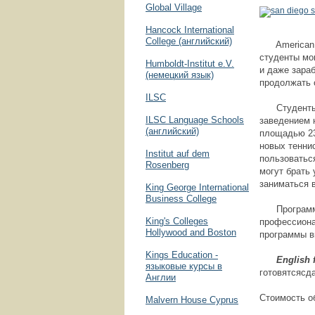
Global Village
Hancock International
College (английский)
American La
студенты мог
Humboldt-Institut e.V.
и даже зара
(немецкий язык)
продолжать 
ILSC
Студенты Am
ILSC Language Schools
заведением 
(английский)
площадью 230
новых теннис
Institut auf dem
пользоватьс
Rosenberg
могут брать 
заниматься 
King George International
Business College
Программы в
King's Colleges
профессиона
Hollywood and Boston
программы в
Kings Education -
English fo
языковые курсы в
готовятсясд
Англии
Стоимость об
Malvern House Cyprus