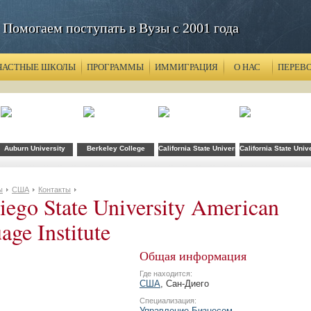
Помогаем поступать в Вузы с 2001 года
ЧАСТНЫЕ ШКОЛЫ
ПРОГРАММЫ
ИММИГРАЦИЯ
О НАС
ПЕРЕВ
хнологий FLS при CSU Fullerton
Auburn University
Berkeley College
California State University
California State Univ
ы
США
Контакты
iego State University American
age Institute
Общая информация
Где находится:
США
, Сан-Диего
Специализация:
Управление Бизнесом