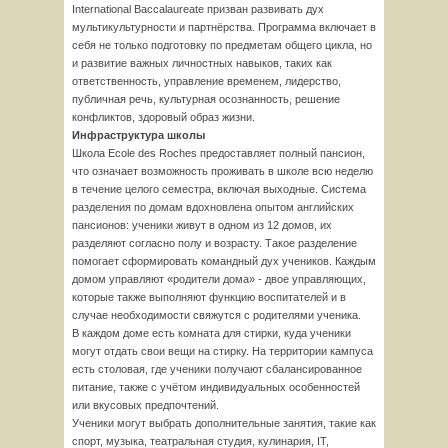
International Baccalaureate призван развивать дух
мультикультурности и партнёрства. Программа включает в
себя не только подготовку по предметам общего цикла, но
и развитие важных личностных навыков, таких как
ответственность, управление временем, лидерство,
публичная речь, культурная осознанность, решение
конфликтов, здоровый образ жизни.
Инфраструктура школы
Школа Ecole des Roches предоставляет полный пансион,
что означает возможность проживать в школе всю неделю
в течение целого семестра, включая выходные. Система
разделения по домам вдохновлена опытом английских
пансионов: ученики живут в одном из 12 домов, их
разделяют согласно полу и возрасту. Такое разделение
помогает сформировать командный дух учеников. Каждым
домом управляют «родители дома» - двое управляющих,
которые также выполняют функцию воспитателей и в
случае необходимости свяжутся с родителями ученика.
В каждом доме есть комната для стирки, куда ученики
могут отдать свои вещи на стирку. На территории кампуса
есть столовая, где ученики получают сбалансированное
питание, также с учётом индивидуальных особенностей
или вкусовых предпочтений.
Ученики могут выбрать дополнительные занятия, такие как
спорт, музыка, театральная студия, кулинария, IT,