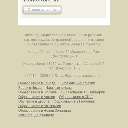
Проверочные слова
Отправить заявку
Infostudy - образование и обучение за рубежом,
языковые курсы за границей , среднее и высшее
образование за рубежом, учеба за рубежом.
Канада
Ричмонд Хилл
,
74 Мадисон аве.
Тел.:
1(647)338-22-61
Украина
Киев
,
01030
ул. Пушкинская 9А, офис №5.
Тел.: (044)222-51-37
© 2010—2026 InfoStudy.
Все права защищены.
Образование в Канаде
Образование в Чехии
Врачи в Чехии
Частные школы
Образование в Польше
Образование в Швейцарии
Образование в Англии
Образование в США
Обучение в Европе
Образование в Германии
Образование в Австралии
Образование в Новой Зеландии
Иммиграция в Канаду