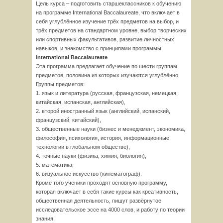
Цель курса – подготовить старшеклассников к обучению
на программе International Baccalaureate, что включает в
себя углублённое изучение трёх предметов на выбор, и
трёх предметов на стандартном уровне, выбор творческих
или спортивных факультативов, развитие личностных
навыков, и знакомство с принципами программы.
International Baccalaureate
Эта программа предлагает обучение по шести группам
предметов, половина из которых изучаются углублённо.
Группы предметов:
1. язык и литература (русская, французская, немецкая,
китайская, испанская, английская),
2. второй иностранный язык (английский, испанский,
французский, китайский),
3. общественные науки (бизнес и менеджмент, экономика,
философия, психология, история, информационные
технологии в глобальном обществе),
4. точные науки (физика, химия, биология),
5. математика,
6. визуальное искусство (кинематограф).
Кроме того ученики проходят основную программу,
которая включает в себя такие курсы как креативность,
общественная деятельность, пишут развёрнутое
исследовательское эссе на 4000 слов, и работу по теории
знания.