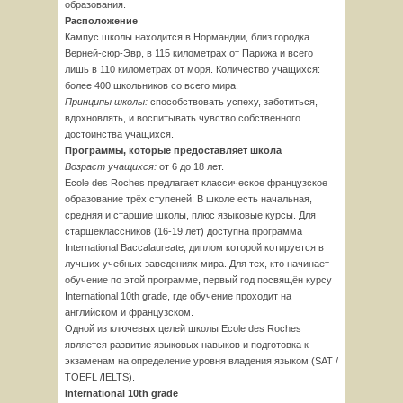
образования.
Расположение
Кампус школы находится в Нормандии, близ городка
Верней-сюр-Эвр, в 115 километрах от Парижа и всего
лишь в 110 километрах от моря. Количество учащихся:
более 400 школьников со всего мира.
Принципы школы:
способствовать успеху, заботиться,
вдохновлять, и воспитывать чувство собственного
достоинства учащихся.
Программы, которые предоставляет школа
Возраст учащихся:
от 6 до 18 лет.
Ecole des Roches предлагает классическое французское
образование трёх ступеней: В школе есть начальная,
средняя и старшие школы, плюс языковые курсы. Для
старшеклассников (16-19 лет) доступна программа
International Baccalaureate, диплом которой котируется в
лучших учебных заведениях мира. Для тех, кто начинает
обучение по этой программе, первый год посвящён курсу
International 10th grade, где обучение проходит на
английском и французском.
Одной из ключевых целей школы Ecole des Roches
является развитие языковых навыков и подготовка к
экзаменам на определение уровня владения языком (SAT /
TOEFL /IELTS).
International 10th grade