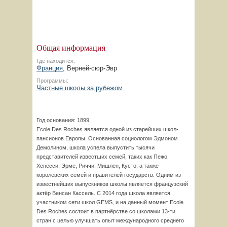
Общая информация
Где находится:
Франция
, Верней-сюр-Эвр
Программы:
Частные школы за рубежом
Год основания: 1899
Ecole Des Roches является одной из старейших школ-
пансионов Европы. Основанная социологом Эдмоном
Демолином, школа успела выпустить тысячи
представителей известших семей, таких как Пежо,
Хенесси, Эрме, Риччи, Мишлен, Кусто, а также
королевских семей и правителей государств. Одним из
известнейших выпускников школы является французский
актёр Венсан Кассель. С 2014 года школа является
участником сети школ GEMS, и на данный момент Ecole
Des Roches состоит в партнёрстве со школами 13-ти
стран с целью улучшать опыт международного среднего