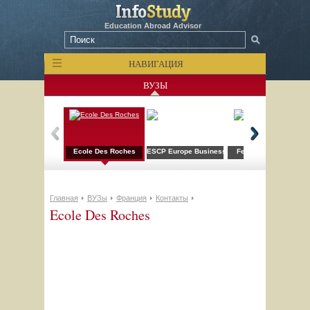
Education Abroad Advisor
НАВИГАЦИЯ
ВУЗЫ
Ecole Des Roches
ESCP Europe Business Shool
Ferrieries School
Главная
ВУЗы
Франция
Контакты
Ecole Des Roches