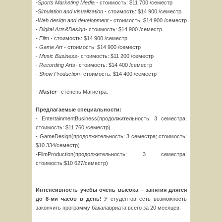
-Sports Marketing Media -
стоимость: $11 700 /семестр
-Simulation and visualization -
стоимость: $14 900 /семестр
-Web design and development -
стоимость: $14 900 /семестр
-
Digital
Arts
&
Design
-
стоимость: $14 900 /семестр
-
Film
-
стоимость: $14 900 /семестр
-
Game
Art
-
стоимость: $14 900 /семестр
-
Musi
с
Business
-
стоимость: $11 200 /семестр
-
Recording
Arts
-
стоимость: $14 400 /семестр
-
Show
Production
-
стоимость: $14 400 /семестр
-
Master
– степень Магистра.
Предлагаемые специальности:
- EntertainmentBusiness(продолжительность: 3 семестра;
стоимость: $11 760 /семестр)
- GameDesign(продолжительность: 3 семестра; стоимость:
$10 334/семестр)
-FilmProduction(продолжительность: 3 семестра;
стоимость:$10 627/семестр)
Интенсивность учёбы очень высока – занятия длятся
до 8-ми часов в день!
У студентов есть возможность
закончить программу бакалавриата всего за 20 месяцев.