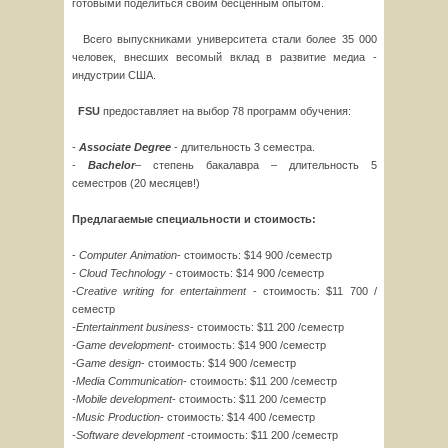
готовыми поделиться своим бесценным опытом.
Всего выпускниками университета стали более 35 000
человек, внесших весомый вклад в развитие медиа -
индустрии США.
FSU
предоставляет на выбор 78 программ обучения:
-
Associate
Degree
- длительность 3 семестра.
-
Bachelor
– степень бакалавра – длительность 5
семестров (20 месяцев!)
Предлагаемые специальности и стоимость:
-
Computer
Animation
- стоимость: $14 900 /семестр
- Cloud Technology
- стоимость: $14 900 /семестр
-Creative writing for entertainment
- стоимость: $11 700 /
семестр
-Entertainment business
- стоимость: $11 200 /семестр
-
Game
development
- стоимость: $14 900 /семестр
-
Game
design
- стоимость: $14 900 /семестр
-
Media
Communication
- стоимость: $11 200 /семестр
-
Mobile
development
- стоимость: $11 200 /семестр
-Music Production
- стоимость: $14 400 /семестр
-Software development -
стоимость: $11 200 /семестр