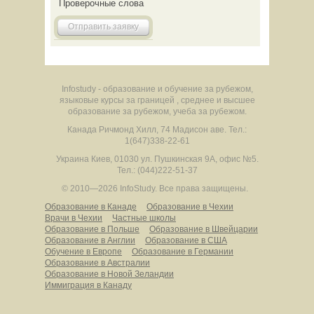
Проверочные слова
Отправить заявку
Infostudy - образование и обучение за рубежом,
языковые курсы за границей , среднее и высшее
образование за рубежом, учеба за рубежом.
Канада
Ричмонд Хилл
,
74 Мадисон аве.
Тел.:
1(647)338-22-61
Украина
Киев
,
01030
ул. Пушкинская 9А, офис №5.
Тел.: (044)222-51-37
© 2010—2026 InfoStudy.
Все права защищены.
Образование в Канаде
Образование в Чехии
Врачи в Чехии
Частные школы
Образование в Польше
Образование в Швейцарии
Образование в Англии
Образование в США
Обучение в Европе
Образование в Германии
Образование в Австралии
Образование в Новой Зеландии
Иммиграция в Канаду