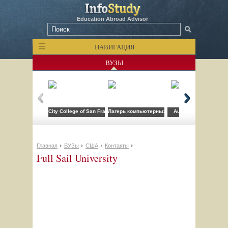
Education Abroad Advisor
НАВИГАЦИЯ
ВУЗЫ
City College of San Francisco
Лагерь компьютерных технологий FLS при CSU
Auburn University
Главная
ВУЗы
США
Контакты
Full Sail University