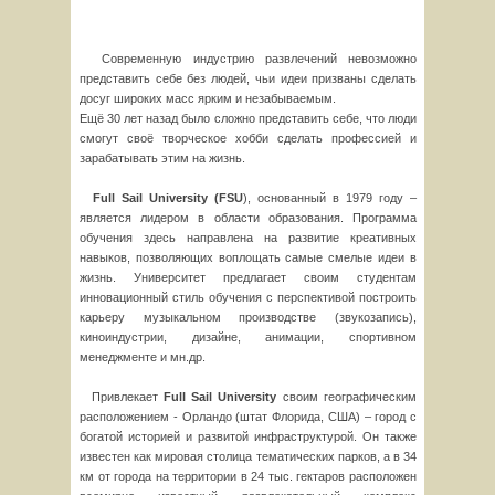
Современную индустрию развлечений невозможно
представить себе без людей, чьи идеи призваны сделать
досуг широких масс ярким и незабываемым.
Ещё 30 лет назад было сложно представить себе, что люди
смогут своё творческое хобби сделать профессией и
зарабатывать этим на жизнь.
Full
Sail
University
(
FSU
), основанный в 1979 году –
является лидером в области образования. Программа
обучения здесь направлена на развитие креативных
навыков, позволяющих воплощать самые смелые идеи в
жизнь. Университет предлагает своим студентам
инновационный стиль обучения с перспективой построить
карьеру музыкальном производстве (звукозапись),
киноиндустрии, дизайне, анимации, спортивном
менеджменте и мн.др.
Привлекает
Full
Sail
University
своим географическим
расположением - Орландо (штат Флорида, США) – город с
богатой историей и развитой инфраструктурой. Он также
известен как мировая столица тематических парков, а в 34
км от города на территории в 24 тыс. гектаров расположен