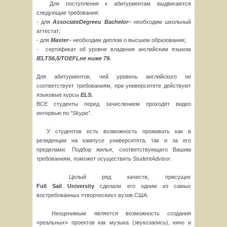
Для поступления к абитуриентам выдвигаются
следующие требования:
- для
Associate
Degree
и
Bachelor
– необходим школьный
аттестат;
- для
Master
– необходим диплом о высшем образовании;
- сертификат об уровне владения английским языком
IELTS
6,5/
TOEFL
не ниже 79.
Для абитуриентов, чей уровень английского не
соответствует требованиям, при университете действуют
языковые курсы
ELS
.
ВСЕ студенты перед зачислением проходят видео
интервью по
“
Skype
”.
У студентов есть возможность проживать как в
резиденции на кампусе университета, так и за его
пределами. Подбор жилья, соответствующего Вашим
требованиям, поможет осуществить
Student
Advisor
.
Целый ряд качеств, присущих
Full
Sail
University
сделали его одним из самых
востребованных «творческих» вузов США.
Неоценимым является возможность создания
«реальных» проектов как музыка (звукозапись), кино и