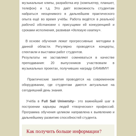
музыкальные клипы, разработка игр (компьютер, планшет,
телефон) и т.д. Это даёт возможность студентам
набраться неоценимого в дальнейшем практического
опыта ещё во время учёбы. Работа ведётся в
реальной
рабочей обстановке
с присущими ей конкуренцией и
сроками исполнения, развивая
«деловую хватку
».
В основе обучения лежат прогрессивные методики в
данной области. Регулярно проводятся концерты,
спектакли и выставки работ студентов.
Результаты не заставляют сомневаться в качестве
преподавания: 20 выпускников участвовали в
музыкальных проектах, получивших награду
GRAMMY
!
Практические занятия проводятся на современном
оборудовании, где студентам даются актуальные на
сегодняшний день знания.
Учёба в
Full
Sail
University
– это важнейший шаг в
построении карьеры людей «творческих» профессий.
Программа обучения целиком направлена к выявлению и
дальнейшему развитию способностей студента.
Как получить больше информации?