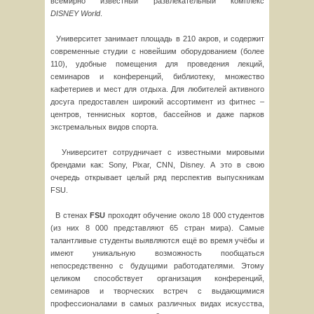
всемирно известный развлекательный комплекс
DISNEY
World
.
Университет занимает площадь в 210 акров, и содержит
современные студии с новейшим оборудованием (более
110), удобные помещения для проведения лекций,
семинаров и конференций, библиотеку, множество
кафетериев и мест для отдыха. Для любителей активного
досуга предоставлен широкий ассортимент из фитнес –
центров, теннисных кортов, бассейнов и даже парков
экстремальных видов спорта.
Университет сотрудничает с известными мировыми
брендами как: Sony, Pixar, CNN, Disney. А это в свою
очередь открывает целый ряд перспектив выпускникам
FSU.
В стенах
FSU
проходят обучение около 18 000 студентов
(из них 8 000 представляют 65 стран мира). Самые
талантливые студенты выявляются ещё во время учёбы и
имеют уникальную возможность пообщаться
непосредственно с будущими работодателями. Этому
целиком способствует организация конференций,
семинаров и творческих встреч с выдающимися
профессионалами в самых различных видах искусства,