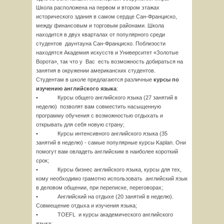
Школа расположена на первом и втором этажах
исторического здания в самом сердце Сан-Франциско,
между финансовым и торговым районами. Школа
находится в двух кварталах от популярного среди
студентов даунтауна Сан-Франциско. Поблизости
находятся Академия искусств и Университет «Золотые
Ворота», так что у Вас есть возможность добираться на
занятия в окружении американских студентов.
Студентам в школе предлагаются различные
курсы по
изучению английского языка
:
• Курсы общего английского языка (27 занятий в
неделю) позволят вам совместить насыщенную
программу обучения с возможностью отдыхать и
открывать для себя новую страну;
• Курсы интенсивного английского языка (35
занятий в неделю) - самые популярные курсы Kaplan. Они
помогут вам овладеть английским в наиболее короткий
срок;
• Курсы бизнес английского языка, курсы для тех,
кому необходимо грамотно использовать английский язык
в деловом общении, при переписке, переговорах;
• Английский на отдыхе (20 занятий в неделю).
Совмещение отдыха и изучения языка;
• TOEFL и курсы академического английского
языка;