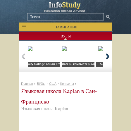
Education Abroad Advisor
НАВИГАЦИЯ
ВУЗЫ
City College of San Francisco
Лагерь компьютерных технологий FLS при CSU
Auburn University
Главная
ВУЗы
США
Контакты
Языковая школа Kaplan в Сан-
Франциско
Языковая школа Kaplan