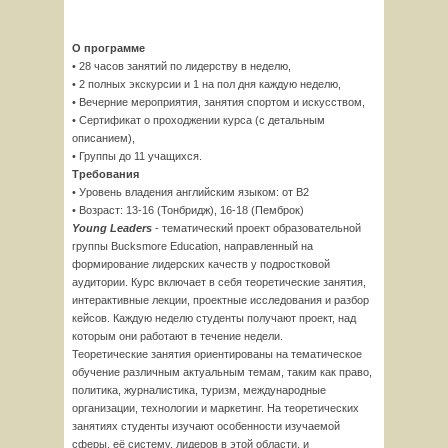
О программе
• 28 часов занятий по лидерству в неделю,
• 2 полных экскурсии и 1 на пол дня каждую неделю,
• Вечерние мероприятия, занятия спортом и искусством,
• Сертификат о проходжении курса (с детальным
описанием),
• Группы до 11 учащихся.
Требования
• Уровень владения английским языком: от B2
• Возраст: 13-16 (Тонбридж), 16-18 (Пемброк)
Young Leaders
- тематический проект образовательной
группы Bucksmore Education, направленный на
формирование лидерских качеств у подростковой
аудитории. Курс включает в себя теоретические занятия,
интерактивные лекции, проектные исследования и разбор
кейсов. Каждую неделю студенты получают проект, над
которым они работают в течение недели.
Теоретические занятия ориентированы на тематическое
обучение различным актуальным темам, таким как право,
политика, журналистика, туризм, международные
организации, технологии и маркетинг. На теоретических
занятиях студенты изучают особенности изучаемой
сферы, её систему, лидеров в этой области, и