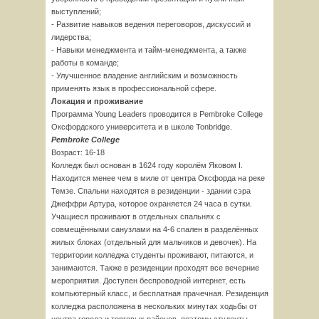
выступлений;
- Развитие навыков ведения переговоров, дискуссий и
лидерства;
- Навыки менеджмента и тайм-менеджмента, а также
работы в команде;
- Улучшенное владение английским и возможность
применять язык в профессиональной сфере.
Локация и проживание
Программа Young Leaders проводится в Pembroke College
Оксфордского университета и в школе Tonbridge.
Pembroke College
Возраст: 16-18
Колледж был основан в 1624 году королём Яковом І.
Находится менее чем в миле от центра Оксфорда на реке
Темзе. Спальни находятся в резиденции - здании сэра
Джеффри Артура, которое охраняется 24 часа в сутки.
Учащиеся проживают в отдельных спальнях с
совмещёнными санузлами на 4-6 спален в разделённых
жилых блоках (отдельный для мальчиков и девочек). На
территории колледжа студенты проживают, питаются, и
занимаются. Также в резиденции проходят все вечерние
мероприятия. Доступен беспроводной интернет, есть
компьютерный класс, и бесплатная прачечная. Резиденция
колледжа расположена в нескольких минутах ходьбы от