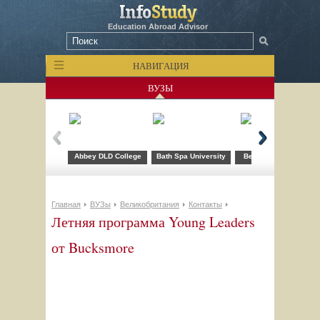
Education Abroad Advisor
НАВИГАЦИЯ
ВУЗЫ
Abbey DLD College
Bath Spa University
Bellerbys College
Главная
ВУЗы
Великобритания
Контакты
Летняя программа Young Leaders
от Bucksmore