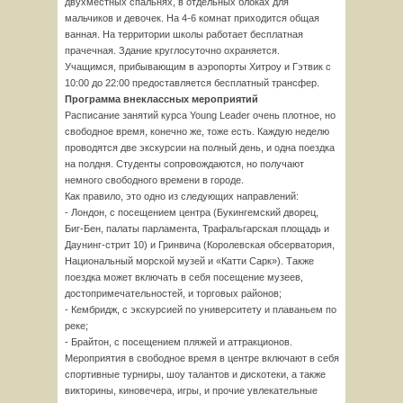
двухместных спальнях, в отдельных блоках для
мальчиков и девочек. На 4-6 комнат приходится общая
ванная. На территории школы работает бесплатная
прачечная. Здание круглосуточно охраняется.
Учащимся, прибывающим в аэропорты Хитроу и Гэтвик с
10:00 до 22:00 предоставляется бесплатный трансфер.
Программа внеклассных мероприятий
Расписание занятий курса Young Leader очень плотное, но
свободное время, конечно же, тоже есть. Каждую неделю
проводятся две экскурсии на полный день, и одна поездка
на полдня. Студенты сопровождаются, но получают
немного свободного времени в городе.
Как правило, это одно из следующих направлений:
- Лондон, с посещением центра (Букингемский дворец,
Биг-Бен, палаты парламента, Трафальгарская площадь и
Даунинг-стрит 10) и Гринвича (Королевская обсерватория,
Национальный морской музей и «Катти Сарк»). Также
поездка может включать в себя посещение музеев,
достопримечательностей, и торговых районов;
- Кембридж, с экскурсией по университету и плаваньем по
реке;
- Брайтон, с посещением пляжей и аттракционов.
Мероприятия в свободное время в центре включают в себя
спортивные турниры, шоу талантов и дискотеки, а также
викторины, киновечера, игры, и прочие увлекательные