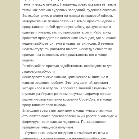
тематическую лексику. Например, право охватывает такие
темы, как лексика судебных заседаний, судебная система
Великобритании, и акцент на лидера из правовой сферы.
Интерактивные лекции связаны с темой проекта недели и
представляют собой групповую работу, дискуссии как с
одногруппниками, так и с преподавателями. Работа над
проектом проводится в небольших командах, где в начале
недели выбирается тема и назначается лидер. В течение
недели студенты работают вместе, исследуя свою тему
прежде чем выполнить или представлять его в конце
недели.
Разбор кейсов призван задействовать необходимые для
лидера способности:
исследовательские навыки, критическое мышление и
навыки решения проблем. Этот вид занятий занимает
четыре часа в неделю. В процессе занятий студенты по
группам разбирают реальные случаи, например провал
маркетинговой кампании компании Coca-Cola, и в конце
представляют свои выводы.
Благодаря всем этим занятиям к концу курса участники
становятся более приспособленными к работе в команде и
формируют свои навыки лидерства. По завершении
программы учащиеся получают:
- Улучшенные навыки владения английским языком и
уверенность в проведении презентаций и публичных