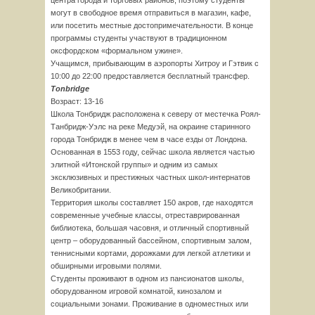
центра города и торговых районов, поэтому студенты
могут в свободное время отправиться в магазин, кафе,
или посетить местные достопримечательности. В конце
программы студенты участвуют в традиционном
оксфордском «формальном ужине».
Учащимся, прибывающим в аэропорты Хитроу и Гэтвик с
10:00 до 22:00 предоставляется бесплатный трансфер.
Tonbridge
Возраст: 13-16
Школа Тонбридж расположена к северу от местечка Роял-
Танбридж-Уэлс на реке Медуэй, на окраине старинного
города Тонбридж в менее чем в часе езды от Лондона.
Основанная в 1553 году, сейчас школа является частью
элитной «Итонской группы» и одним из самых
эксклюзивных и престижных частных школ-интернатов
Великобритании.
Территория школы составляет 150 акров, где находятся
современные учебные классы, отреставрированная
библиотека, большая часовня, и отличный спортивный
центр – оборудованный бассейном, спортивным залом,
теннисными кортами, дорожками для легкой атлетики и
обширными игровыми полями.
Студенты проживают в одном из пансионатов школы,
оборудованном игровой комнатой, кинозалом и
социальными зонами. Проживание в одноместных или