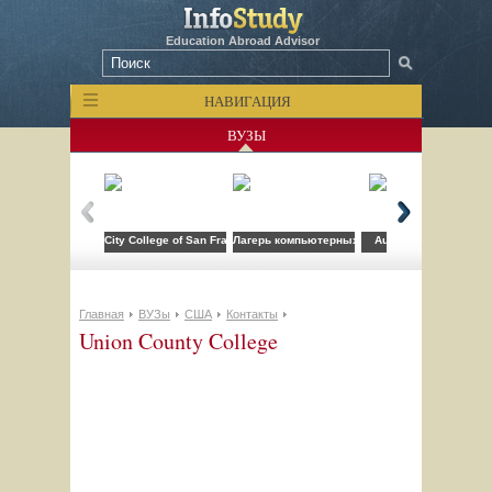
Education Abroad Advisor
НАВИГАЦИЯ
ВУЗЫ
City College of San Francisco
Лагерь компьютерных технологий FLS при CSU
Auburn University
Главная
ВУЗы
США
Контакты
Union County College