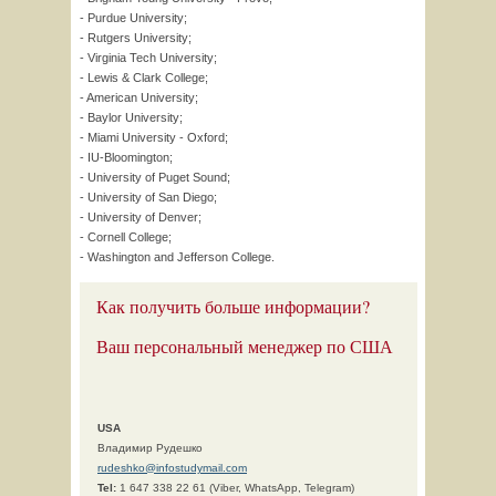
- Purdue University;
- Rutgers University;
- Virginia Tech University;
- Lewis & Clark College;
- American University;
- Baylor University;
- Miami University - Oxford;
- IU-Bloomington;
- University of Puget Sound;
- University of San Diego;
- University of Denver;
- Cornell College;
- Washington and Jefferson College.
Как получить больше информации?
Ваш персональный менеджер по США
USA
Владимир Рудешко
rudeshko@infostudymail.com
Tel:
1 647 338 22 61 (Viber, WhatsApp, Telegram)