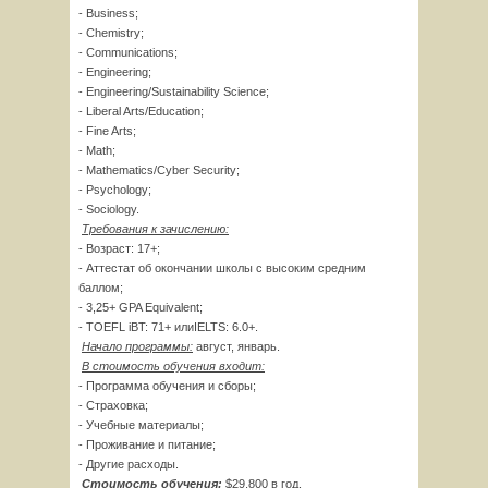
- Business;
- Chemistry;
- Communications;
- Engineering;
- Engineering/Sustainability Science;
- Liberal Arts/Education;
- Fine Arts;
- Math;
- Mathematics/Cyber Security;
- Psychology;
- Sociology.
Требования к зачислению:
- Возраст: 17+;
- Аттестат об окончании школы с высоким средним
баллом;
- 3,25+ GPA Equivalent;
- TOEFL iBT: 71+ илиIELTS: 6.0+.
Начало программы:
август, январь.
В стоимость обучения входит:
- Программа обучения и сборы;
- Страховка;
- Учебные материалы;
- Проживание и питание;
- Другие расходы.
Стоимость обучения:
$29,800 в год.