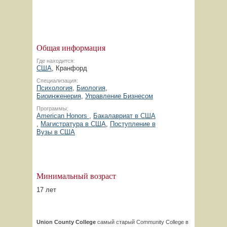
Общая информация
Где находится:
США
, Кранфорд
Специализация:
Психология
,
Биология
,
Биоинженерия
,
Управление Бизнесом
Программы:
American Honors
,
Бакалавриат в США
,
Магистратура в США
,
Поступление в
Вузы в США
Минимальный возраст
17 лет
Union
County
College
самый старый Сommunity College в