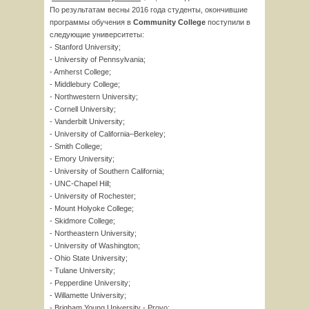
По результатам весны 2016 года студенты, окончившие
программы обучения в
Community
College
поступили в
следующие университеты:
- Stanford University;
- University of Pennsylvania;
- Amherst College;
- Middlebury College;
- Northwestern University;
- Cornell University;
- Vanderbilt University;
- University of California–Berkeley;
- Smith College;
- Emory University;
- University of Southern California;
- UNC-Chapel Hill;
- University of Rochester;
- Mount Holyoke College;
- Skidmore College;
- Northeastern University;
- University of Washington;
- Ohio State University;
- Tulane University;
- Pepperdine University;
- Willamette University;
- Brigham Young University - Provo;