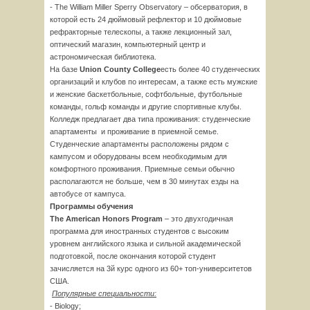
- The William Miller Sperry Observatory – обсерватория, в
которой есть 24 дюймовый рефлектор и 10 дюймовые
рефракторные телескопы, а также лекционный зал,
оптический магазин, компьютерный центр и
астрономическая библиотека.
На базе
Union
County
College
есть более 40 студенческих
организаций и клубов по интересам, а также есть мужские
и женские баскетбольные, софтбольные, футбольные
команды, гольф команды и другие спортивные клубы.
Колледж предлагает два типа проживания: студенческие
апартаменты и проживание в приемной семье.
Студенческие апартаменты расположены рядом с
кампусом и оборудованы всем необходимым для
комфортного проживания. Приемные семьи обычно
располагаются не больше, чем в 30 минутах езды на
автобусе от кампуса.
Программы обучения
The
American
Honors
Program
– это двухгодичная
программа для иностранных студентов с высоким
уровнем английского языка и сильной академической
подготовкой, после окончания которой студент
зачисляется на 3й курс одного из 60+ топ-университетов
США.
Популярные
специальности
:
- Biology;