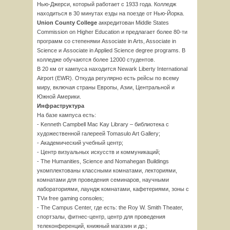
Нью-Джерси, который работает с 1933 года. Колледж
находиться в 30 минутах езды на поезде от Нью-Йорка.
Union County College
аккредитован Middle States
Commission on Higher Education и предлагает более 80-ти
программ со степенями Associate in Arts, Associate in
Science и Associate in Applied Science degree programs. В
колледже обучаются более 12000 студентов.
В 20 км от кампуса находится Newark Liberty International
Airport (EWR). Откуда регулярно есть рейсы по всему
миру, включая страны Европы, Азии, Центральной и
Южной Америки.
Инфраструктура
На базе кампуса есть:
- Kenneth Campbell Mac Kay Library – библиотека с
художественной галереей Tomasulo Art Gallery;
- Академический учебный центр;
- Центр визуальных искусств и коммуникаций;
- The Humanities, Science and Nomahegan Buildings
укомплектованы классными комнатами, лекториями,
комнатами для проведения семинаров, научными
лабораториями, лаундж комнатами, кафетериями, зоны с
TVи free gaming consoles;
- The Campus Center, где есть: the Roy W. Smith Theater,
спортзалы, фитнес-центр, центр для проведения
телеконференций, книжный магазин и др.;