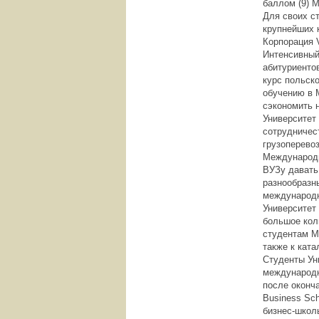
баллом (9) 
Для своих с
крупнейших 
Корпорация V
Интенсивный
абитуриенто
курс польско
обучению в 
сэкономить н
Университет
сотрудничест
грузоперевоз
Международн
ВУЗу давать
разнообразн
международ
Университет
большое кол
студентам M
также к ката
Студенты Ун
международн
после оконча
Business Sc
бизнес-школ