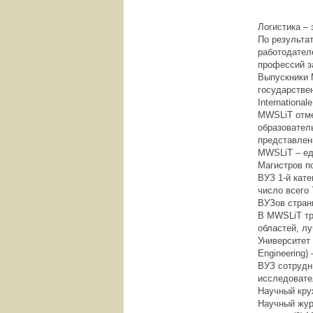
Логистика –
По результа
работодател
профессий з
Выпускники 
государстве
Internationa
MWSLiT отме
образователь
представлен
MWSLiT – ед
Магистров п
ВУЗ 1-й кат
число всего 
ВУЗов стран
В MWSLiT тр
областей, л
Университет 
Engineering
ВУЗ сотрудн
исследовате
Научный кру
Научный жур