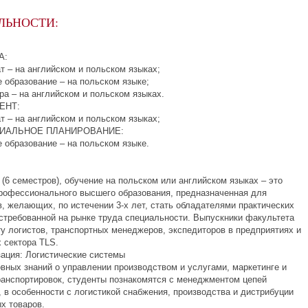
ЛЬНОСТИ:
А:
т – на английском и польском языках;
 образование – на польском языке;
ра – на английском и польском языках.
ЕНТ:
т – на английском и польском языках;
РИАЛЬНОЕ ПЛАНИРОВАНИЕ:
 образование – на польском языке.
(6 семестров), обучение на польском или английском языках – это
рофессионального высшего образования, предназначенная для
в, желающих, по истечении 3-х лет, стать обладателями практических
остребованной на рынке труда специальности. Выпускники факультета
ту логистов, транспортных менеджеров, экспедиторов в предприятиях и
 сектора TLS.
зация: Логистические системы
вных знаний о управлении производством и услугами, маркетинге и
ранспортировок, студенты познакомятся с менеджментом цепей
 в особенности с логистикой снабжения, производства и дистрибуции
х товаров.