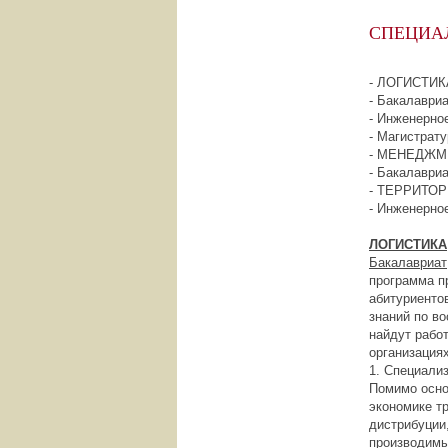
СПЕЦИА
- ЛОГИСТИК
- Бакалавриа
- Инженерное
- Магистрату
- МЕНЕДЖМ
- Бакалавриа
- ТЕРРИТО
- Инженерное
ЛОГИСТИКА
Бакалавриат
программа п
абитуриенто
знаний по в
найдут рабо
организациях
1. Специали
Помимо осно
экономике т
дистрибуции,
производимы