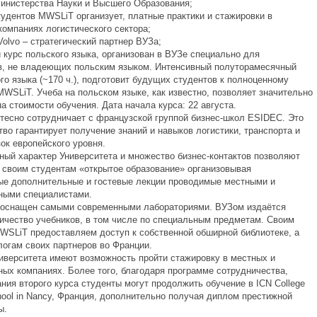
Министерства Науки и Высшего Образования;
тудентов MWSLiT организует, платные практики и стажировки в
компаниях логистического сектора;
olvo – стратегический партнер ВУЗа;
 курс польского языка, организован в ВУЗе специально для
в, не владеющих польским языком. Интенсивный полуторамесячный
го языка (~170 ч.), подготовит будущих студентов к полноценному
MWSLiT. Учеба на польском языке, как известно, позволяет значительно
а стоимости обучения. Дата начала курса: 22 августа.
 тесно сотрудничает с французской группой бизнес-школ ESIDEC. Это
во гарантирует получение знаний и навыков логистики, транспорта и
ок европейского уровня.
ый характер Университета и множество бизнес-контактов позволяют
 своим студентам «открытое образование» организовывая
ые дополнительные и гостевые лекции проводимые местными и
ными специалистами.
 оснащен самыми современными лабораториями. ВУЗом издаётся
ичество учебников, в том числе по специальным предметам. Своим
WSLiT предоставляем доступ к собственной обширной библиотеке, а
логам своих партнеров во Франции.
иверситета имеют возможность пройти стажировку в местных и
ых компаниях. Более того, благодаря программе сотрудничества,
ния второго курса студенты могут продолжить обучение в ICN College
hool in Nancy, Франция, дополнительно получая диплом престижной
ы.