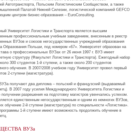
ей Автотранспорта, Польским Логистическим Сообществом, а также
мышленной Палатой Нижней Силезии, логистической компанией GEFCO
цким центром бизнес-образования – EuroConsulting.
ый Университет Логистики и Транспорта является высшим
венным профессиональным учебным заведением, внесенным в реестр
венных ВУЗов и союзов негосударственных учреждений образования
а Образования Польши, под номером «67». Университет образован на
става о профессиональных ВУЗах от 26 июня 1997 г. ВУЗ имеет
етную структуру (Факультет Логистики и Транспорта). Ежегодный набор
коло 300 студентов 1-й ступени, а также около 200 студентов
ного обучения. В 2007/2008 учебном году Университет провел первый
тов 2-ступени (магистратура).
ВУЗа получают два диплома – польский и французский (выдаваемый
етц). В 2007 году усилия Международного Университета Логистики и
о получении разрешения на подготовку магистров увенчались успехом.
ляется единственным негосударственным и одним из немногих ВУЗов,
х обучение 2-й ступени (магистратура) по специальности «Логистика».
программы 1-й ступени имеют возможность продолжить обучение в
етц.
ЩЕСТВА ВУЗа