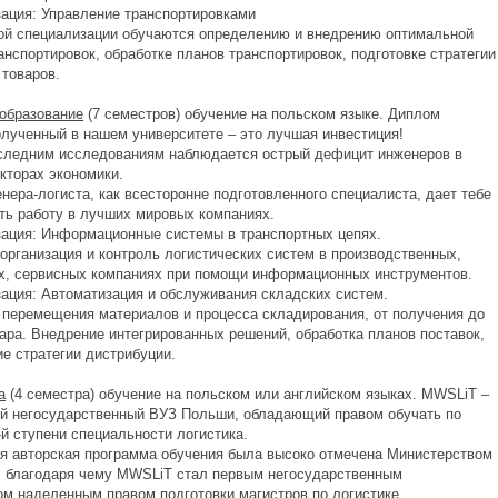
зация: Управление транспортировками
ой специализации обучаются определению и внедрению оптимальной
анспортировок, обработке планов транспортировок, подготовке стратегии
 товаров.
образование
(7 семестров) обучение на польском языке. Диплом
олученный в нашем университете – это лучшая инвестиция!
следним исследованиям наблюдается острый дефицит инженеров в
кторах экономики.
нера-логиста, как всесторонне подготовленного специалиста, дает тебе
ть работу в лучших мировых компаниях.
зация: Информационные системы в транспортных цепях.
 организация и контроль логистических систем в производственных,
х, сервисных компаниях при помощи информационных инструментов.
зация: Автоматизация и обслуживания складских систем.
 перемещения материалов и процесса складирования, от получения до
вара. Внедрение интегрированных решений, обработка планов поставок,
е стратегии дистрибуции.
а
(4 семестра) обучение на польском или английском языках. MWSLiT –
й негосударственный ВУЗ Польши, обладающий правом обучать по
й ступени специальности логистика.
я авторская программа обучения была высоко отмечена Министерством
, благодаря чему MWSLiT стал первым негосударственным
ом наделенным правом подготовки магистров по логистике.