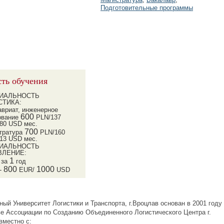
Подготовительные программы
ть обучения
ИАЛЬНОСТЬ
СТИКА:
авриат, инженерное
600
ование
PLN/137
80 USD мес.
700
тратура
PLN/160
13 USD мес.
ИАЛЬНОСТЬ
ВЛЕНИЕ:
1
 за
год
800
1000
 -
EUR/
USD
ый Университет Логистики и Транспорта, г.Вроцлав основан в 2001 году
ве Ассоциации по Созданию Объединенного Логистического Центра г.
вместно с: