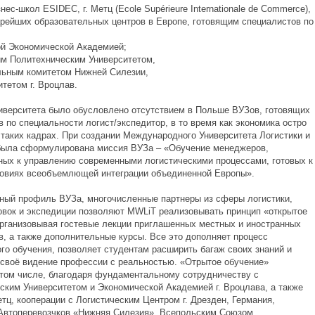
знес-школ ESIDEC, г. Метц (Ecole Supérieure Internationale de Commerce),
арейших образовательных центров в Европе, готовящим специалистов по
ой Экономической Академией;
им Политехническим Университетом,
льным комитетом Нижней Силезии,
тетом г. Вроцлав.
иверситета было обусловлено отсутствием в Польше ВУЗов, готовящих
 по специальности логист/экспедитор, в то время как экономика остро
 таких кадрах. При создании Международного Университета Логистики и
была сформулирована миссия ВУЗа – «Обучение менеджеров,
ных к управлению современными логистическими процессами, готовых к
ловиях всеобъемлющей интеграции объединенной Европы».
ый профиль ВУЗа, многочисленные партнеры из сферы логистики,
овок и экспедиции позволяют MWLiT реализовывать принцип «открытое
организовывая гостевые лекции приглашенных местных и иностранных
в, а также дополнительные курсы. Все это дополняет процесс
ого обучения, позволяет студентам расширить багаж своих знаний и
 своё видение профессии с реальностью. «Отрытое обучение»
 том числе, благодаря фундаментальному сотрудничеству с
ским Университетом и Экономической Академией г. Вроцлава, а также
тц, кооперации с Логистическим Центром г. Дрезден, Германия,
втоперевозчков «Нижняя Силезия», Всепольским Союзом