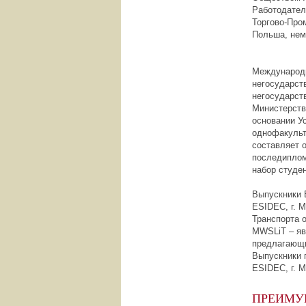
Работодател
Торгово-Про
Польша, неме
Международн
негосударст
негосударст
Министерств
основании У
однофакульт
составляет о
последиплом
набор студен
Выпускники 
ESIDEC, г. М
Транспорта 
MWSLiT – яв
предлагающи
Выпускники 
ESIDEC, г. М
ПРЕИМУ