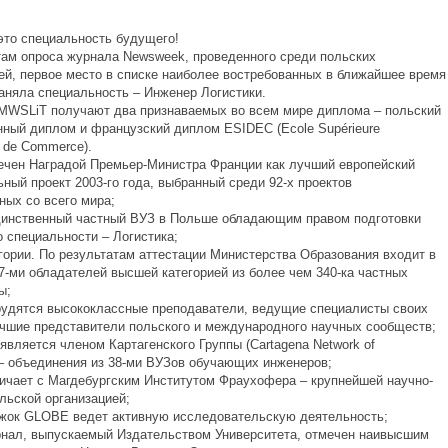
 это специальность будущего!
там опроса журнала Newsweek, проведенного среди польских
ей, первое место в списке наиболее востребованных в ближайшее время
аняла специальность – Инженер Логистики.
MWSLiT получают два признаваемых во всем мире диплома – польский
нный диплом и французский диплом ESIDEC (Ecole Supérieure
le de Commerce).
чен Наградой Премьер-Министра Франции как лучший европейский
ный проект 2003-го года, выбранный среди 92-х проектов
ных со всего мира;
инственный частный ВУЗ в Польше обладающим правом подготовки
о специальности – Логистика;
егории. По результатам аттестации Министерства Образования входит в
7-ми обладателей высшей категорией из более чем 340-ка частных
ы;
удятся высококлассные преподаватели, ведущие специалисты своих
учшие представители польского и международного научных сообществ;
является членом Картагенского Группы (Cartagena Network of
) – объединения из 38-ми ВУЗов обучающих инженеров;
ичает с Магдебургским Институтом Фраухофера – крупнейшей научно-
льской организацией;
жок GLOBE ведет активную исследовательскую деятельность;
нал, выпускаемый Издательством Университета, отмечен наивысшим