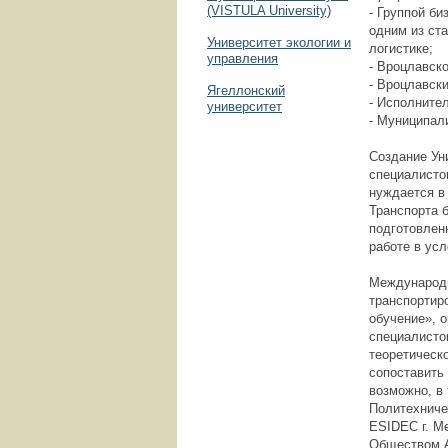
(VISTULA University)
- Группой би
одним из ст
Университет экологии и
логистике;
управления
- Вроцлавск
- Вроцлавск
Ягеллонский
- Исполните
университет
- Муниципали
Создание Ун
специалистов
нуждается в
Транспорта 
подготовлен
работе в ус
Международн
транспортир
обучение», 
специалисто
теоретическ
сопоставить
возможно, в
Политехниче
ESIDEC г. Ме
Обществом А