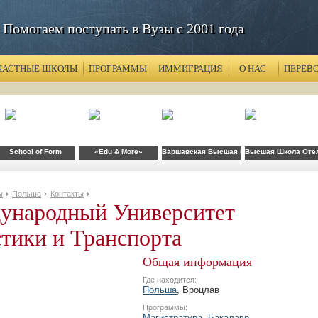
Помогаем поступать в Вузы с 2001 года
ЧАСТНЫЕ ШКОЛЫ
ПРОГРАММЫ
ИММИГРАЦИЯ
О НАС
ПЕРЕВ
School of Form
«Edu & More»
Варшавская Высшая Школа им. Болеслава
Высшая Школа Отель
ы
Польша
Контакты
ународный Университет
тики и Транспорта
Общая информация
Где находится:
Польша
, Вроцлав
Программы:
Магистратура
,
Бакалавр
,