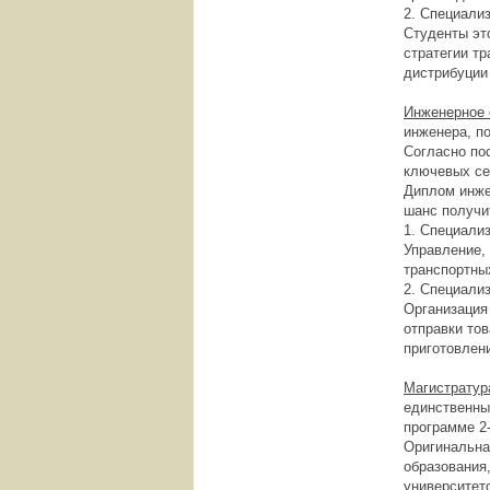
2. Специали
Студенты эт
стратегии тр
дистрибуции
Инженерное 
инженера, п
Согласно по
ключевых се
Диплом инже
шанс получи
1. Специали
Управление,
транспортны
2. Специали
Организация
отправки то
приготовлени
Магистратур
единственны
программе 2-
Оригинальна
образования
университет