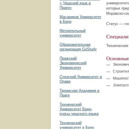
+ Чешский язык в
университет
Праге»
которых пре
Моравско-си
Масариков Университет
в Брно
Статус — го
Метропольный
Специали
университет
Образовательная
Технические
организация GoStudy
Основные
Пражский
Экономический
Экономич
Университет
Строите
Слезский Университет в
Машинос
Опаве
Электрот
Теннисная Академия в
Праге
Технический
Университет Брно-
курсы чешского языка
Технический
университет в Брно