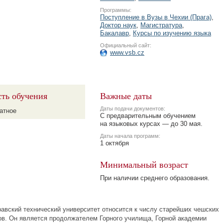
Программы:
Поступление в Вузы в Чехии (Прага)
,
Доктор наук
,
Магистратура
,
Бакалавр
,
Курсы по изучению языка
Официальный сайт:
www.vsb.cz
ть обучения
Важные даты
Даты подачи документов:
атное
С предварительным обучением
на языковых курсах — до 30 мая.
Даты начала программ:
1 октября
Минимальный возраст
При наличии среднего образования.
вский технический университет относится к числу старейших чешских
ов. Он является продолжателем Горного училища, Горной академии