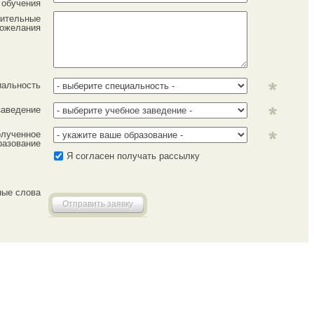
обучения
ительные
ожелания
иальность
заведение
лученное
разование
Я согласен получать рассылку
ные слова
Отправить заявку