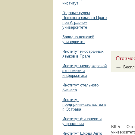
институт
Годовые курсы
Чешского языка в Праге
при Аграрном
университете
Западно-чешский
университет
Институт иностранных
языков в Праге
Стоимос
Институт менеджерской
Беспл
экономики и
информатики
Институт отельного
бизнеса
Институт
предпринимательства в
г. Острава
Институт финансов и
управления
ВШБ — Остра
университет
Институт Шкода Авто