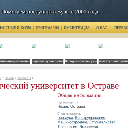
Помогаем поступать в Вузы с 2001 года
ЧАСТНЫЕ ШКОЛЫ
ПРОГРАММЫ
ИММИГРАЦИЯ
О НАС
ПЕРЕВ
врачей)
нгло-американский институт
Годовые курсы Чешского языка в Праге при Аграрном университ
Западно-чешский университет
Институт иностранн
ы
Чехия
Контакты
ческий университет в Остраве
Общая информация
Где находится:
Чехия
, Острава
Специализация:
Геонауки
,
Конструирование
,
Машиностроение
,
Строительство
,
Технология
,
Экономика