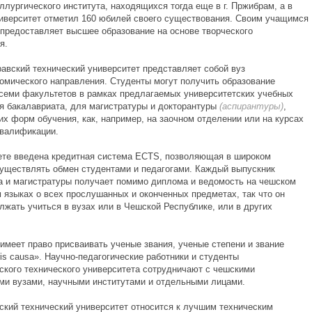
ллургического
института, находящихся тогда еще в г. Пржибрам, а в
ниверситет отметил 160 юбилей своего существования. Своим учащимся
 предоставляет высшее образование на основе творческого
я.
вский технический университет представляет собой вуз
номического
направления. Студенты могут получить образование
 семи факультетов в рамках предлагаемых университетских учебных
я бакалавриата, для магистратуры и докторантуры
(аспирантуры)
,
их форм обучения, как, например, на заочном отделении или на курсах
валификации.
ете введена кредитная система ECTS, позволяющая в широком
уществлять обмен студентами и педагогами. Каждый выпускник
а и магистратуры получает помимо диплома и ведомость на чешском
м языках о всех прослушанных и оконченных предметах, так что он
лжать учиться в вузах или в Чешской Республике, или в других
имеет право присваивать ученые звания, ученые степени и звание
ris causa».
Научно-педагогические
работники и студенты
ского
технического университета сотрудничают с чешскими
ми вузами, научными институтами и отдельными лицами.
ский
технический университет относится к лучшим техническим