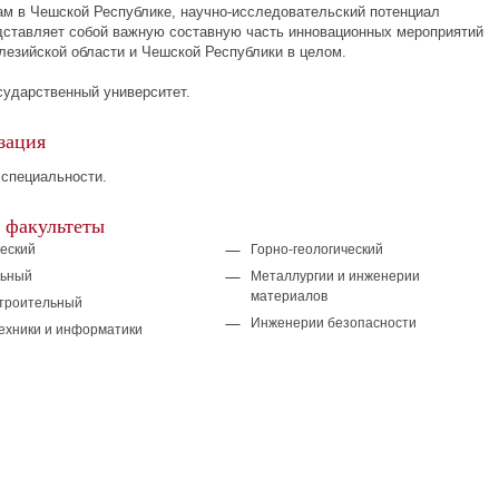
ам в Чешской Республике,
научно-исследовательский
потенциал
дставляет собой важную составную часть инновационных мероприятий
лезийской
области и Чешской Республики в целом.
сударственный университет.
зация
 специальности.
 факультеты
еский
Горно-геологический
льный
Металлургии и инженерии
материалов
троительный
Инженерии безопасности
ехники и информатики