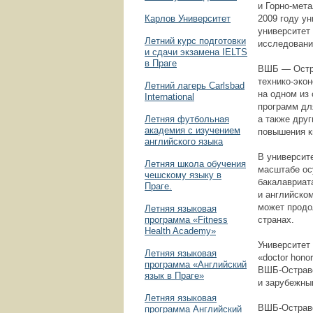
и
Горно-мета
Карлов Университет
2009 году у
университет
Летний курс подготовки
исследовани
и сдачи экзамена IELTS
в Праге
ВШБ — Остра
технико-эко
Летний лагерь Carlsbad
на одном из
International
программ дл
Летняя футбольная
а также друг
академия с изучением
повышения к
английского языка
В университ
Летняя школа обучения
масштабе ос
чешскому языку в
бакалавриат
Праге.
и английско
может продо
Летняя языковая
программа «Fitness
странах.
Health Academy»
Университет 
Летняя языковая
«doctor hono
программа «Английский
ВШБ-Острав
язык в Праге»
и зарубежны
Летняя языковая
ВШБ-Острав
программа Английский