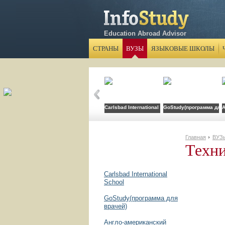
Education Abroad Advisor
СТРАНЫ
ВУЗЫ
ЯЗЫКОВЫЕ ШКОЛЫ
Carlsbad International School
GoStudy(программа для 
А
Главная
ВУЗ
Техни
Carlsbad International
School
GoStudy(программа для
врачей)
Англо-американский