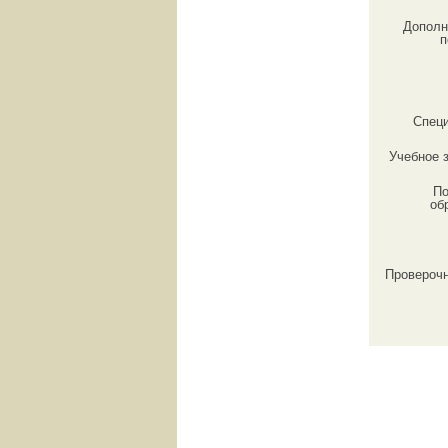
Дополн
п
Спец
Учебное 
По
об
Провероч