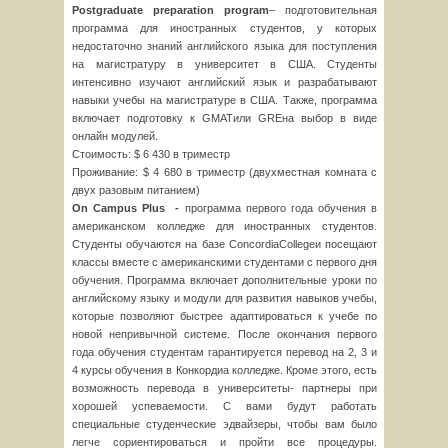
Postgraduate
preparation
program
– подготовительная
программа для иностранных студентов, у которых
недостаточно знаний английского языка для поступления
на магистратуру в университет в США. Студенты
интенсивно изучают английский язык и разрабатывают
навыки учебы на магистратуре в США. Также, программа
включает подготовку к GMATили GREна выбор в виде
онлайн модулей.
Стоимость: $ 6 430 в триместр
Проживание: $ 4 680 в триместр (двухместная комната с
двух разовым питанием)
On
Campus
Plus
-
программа первого года обучения в
американском колледже для иностранных студентов.
Студенты обучаются на базе ConcordiaCollegeи посещают
классы вместе с американскими студентами с первого дня
обучения. Программа включает дополнительные уроки по
английскому языку и модули для развития навыков учебы,
которые позволяют быстрее адаптироваться к учебе по
новой непривычной системе. После окончания первого
года обучения студентам гарантируется перевод на 2, 3 и
4 курсы обучения в Конкордиа колледже. Кроме этого, есть
возможность перевода в университеты- партнеры при
хорошей успеваемости. С вами будут работать
специальные студенческие эдвайзеры, чтобы вам было
легче сориентироваться и пройти все процедуры.