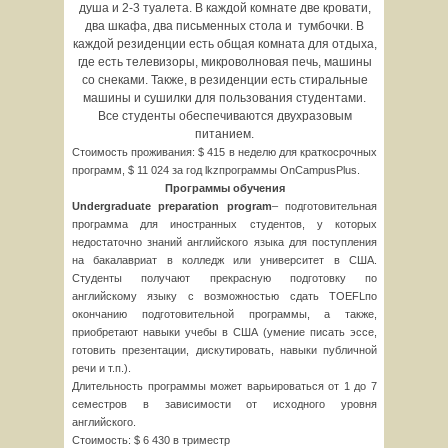
душа и 2-3 туалета. В каждой комнате две кровати,
два шкафа, два письменных стола и тумбочки. В
каждой резиденции есть общая комната для отдыха,
где есть телевизоры, микроволновая печь, машины
со снеками. Также, в резиденции есть стиральные
машины и сушилки для пользования студентами.
Все студенты обеспечиваются двухразовым
питанием.
Стоимость проживания: $ 415 в неделю для краткосрочных
программ, $ 11 024 за год lkzпрограммы OnCampusPlus.
Программы обучения
Undergraduate
preparation
program
– подготовительная
программа для иностранных студентов, у которых
недостаточно знаний английского языка для поступления
на бакалавриат в колледж или университет в США.
Студенты получают прекрасную подготовку по
английскому языку с возможностью сдать TOEFLпо
окончанию подготовительной программы, а также,
приобретают навыки учебы в США (умение писать эссе,
готовить презентации, дискутировать, навыки публичной
речи и т.п.).
Длительность программы может варьироваться от 1 до 7
семестров в зависимости от исходного уровня
английского.
Стоимость: $ 6 430 в триместр