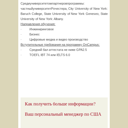
Средиуниверситетомпартнеровпрограммы:
частныйуниверситетРочестера, City University of New York:
Baruch College, State University of New York Geneseo, State
University of New York: Albany.
Направления обучения:
· Инжиниринговое
· Бизнес
· Цифровые медиа и видео производство
Вступительные требования на программу OnCampus:
· Средний бал аттестата не ниже GPA2.5
· TOEFL IBT 74 или IELTS 6.0
Как получить больше информации?
Ваш персональный менеджер по США