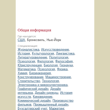
Общая информация
Где находится:
США
, Бронксвиль, Нью-Йорк
Специализация:
Журналистика
,
Искусствоведение
,
История
,
Культурология
,
Лингвистика
,
Литературоведение
,
Политология
,
Психология
,
Филология
,
Философия
,
Юриспруденция
,
Биология
,
Геонауки
,
Математика
,
Психология
,
Физика
,
Химия
,
Биоинженерия
,
Конструирование
,
Машиностроение
,
Строительство
,
Технология
,
Электроника и микроэлектроника
,
Графический дизайн
,
Дизайн
интерьера
,
Дизайн одежды
,
История
искусств
,
Киноведение
,
Коммерческий дизайн
,
Производство
фильмов
,
Промышленный дизайн
,
Бухгалтерский учет
,
Маркетинг
,