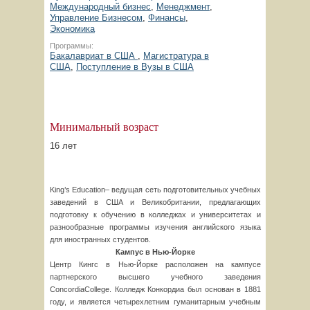
Международный бизнес
,
Менеджмент
,
Управление Бизнесом
,
Финансы
,
Экономика
Программы:
Бакалавриат в США
,
Магистратура в
США
,
Поступление в Вузы в США
Минимальный возраст
16 лет
King’s Education– ведущая сеть подготовительных учебных
заведений в США и Великобритании, предлагающих
подготовку к обучению в колледжах и университетах и
разнообразные программы изучения английского языка
для иностранных студентов.
Кампус в Нью-Йорке
Центр Кингс в Нью-Йорке расположен на кампусе
партнерского высшего учебного заведения
ConcordiaCollege. Колледж Конкордиа был основан в 1881
году, и является четырехлетним гуманитарным учебным