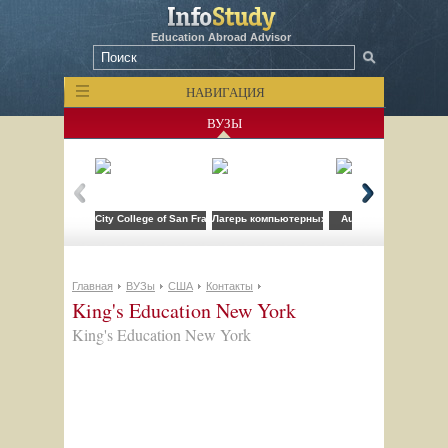
Education Abroad Advisor
НАВИГАЦИЯ
ВУЗЫ
City College of San Francisco
Лагерь компьютерных технологий FLS при CSU
Auburn University
Главная
ВУЗы
США
Контакты
King's Education New York
King's Education New York