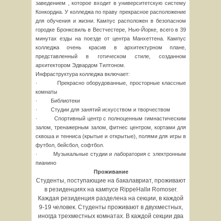
заведением , которое входит в университетскую систему
Конкордиа. У колледжа по праву прекрасное расположение
для обучения и жизни. Кампус расположен в безопасном
городке Бронксвиль в Вестчестере, Нью-Йорке, всего в 39
минутах езды на поезде от центра Манхеттена. Кампус
колледжа очень красив в архитектурном плане,
представленный в готическом стиле, созданном
архитектором Эдвардом Тилтоном.
Инфраструктура колледжа включает:
· Прекрасно оборудованные, просторные классные
комнаты
· Библиотеки
· Студии для занятий искусством и творчеством
· Спортивный центр с полноценным гимнастическим
залом, тренажерным залом, фитнес центром, кортами для
сквоша и тенниса (крытые и открытые), полями для игры в
футбол, бейсбол, софтбол.
· Музыкальные студии и лаборатория с электронным
пианино
Проживание
Студенты, поступающие на бакалавриат, проживают
в резиденциях на кампусе RippeHallи Romoser.
Каждая резиденция разделена на секции, в каждой
9-19 человек. Студенты проживают в двухместных,
иногда трехместных комнатах. В каждой секции два