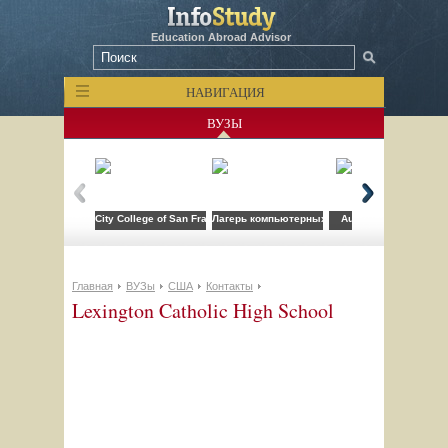
Education Abroad Advisor
НАВИГАЦИЯ
ВУЗЫ
City College of San Francisco
Лагерь компьютерных технологий FLS при CSU
Auburn University
Главная
ВУЗы
США
Контакты
Lexington Catholic High School