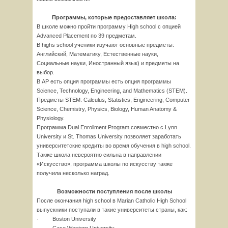
Программы, которые предоставляет школа:
В школе можно пройти программу High school с опцией
Advanced Placement по 39 предметам.
В highs school ученики изучают основные предметы:
Английский, Математику, Естественные науки,
Социальные науки, Иностранный язык) и предметы на
выбор.
В АР есть опция программы есть опция программы
Science, Technology, Engineering, and Mathematics (STEM).
Предметы STEM: Calculus, Statistics, Engineering, Computer
Science, Chemistry, Physics, Biology, Human Anatomy &
Physiology.
Программа Dual Enrollment Program совместно с Lynn
University и St. Thomas University позволяет заработать
университетские кредиты во время обучения в high school.
Также школа невероятно сильна в направлении
«Искусство», программа школы по искусству также
получила несколько наград.
Возможности поступления после школы
После окончания high school в Marian Catholic High School
выпускники поступали в такие университеты страны, как:
· Boston University