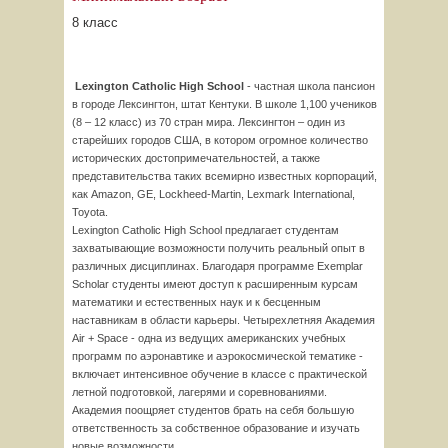
8 класс
Lexington Catholic High School
- частная школа пансион
в городе Лексингтон, штат Кентуки. В школе 1,100 учеников
(8 – 12 класс) из 70 стран мира. Лексингтон – один из
старейших городов США, в котором огромное количество
исторических достопримечательностей, а также
представительства таких всемирно известных корпораций,
как Amazon, GE, Lockheed-Martin, Lexmark International,
Toyota.
Lexington Catholic High School предлагает студентам
захватывающие возможности получить реальный опыт в
различных дисциплинах. Благодаря программе Exemplar
Scholar студенты имеют доступ к расширенным курсам
математики и естественных наук и к бесценным
наставникам в области карьеры. Четырехлетняя Академия
Air + Space - одна из ведущих американских учебных
программ по аэронавтике и аэрокосмической тематике -
включает интенсивное обучение в классе с практической
летной подготовкой, лагерями и соревнованиями.
Академия поощряет студентов брать на себя большую
ответственность за собственное образование и изучать
новые возможности.