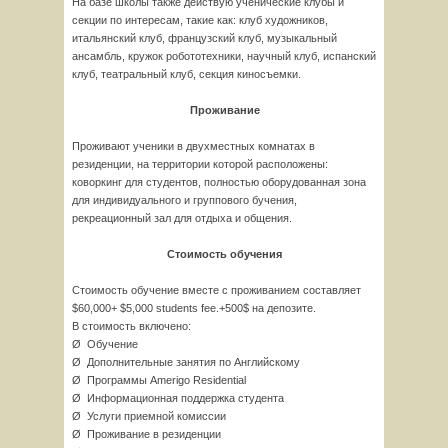
На базе школы также действую ученические клубы и
секции по интересам, такие как: клуб художников,
итальянский клуб, французский клуб, музыкальный
ансамбль, кружок робототехники, научный клуб, испанский
клуб, театральный клуб, секция киносъемки.
Проживание
Проживают ученики в двухместных комнатах в
резиденции, на территории которой расположены:
коворкинг для студентов, полностью оборудованная зона
для индивидуального и группового бучения,
рекреационный зал для отдыха и общения.
Стоимость обучения
Стоимость обучение вместе с проживанием составляет
$60,000+ $5,000 students fee.+500$ на депозите.
В стоимость включено:
Ø Обучение
Ø Дополнительные занятия по Английскому
Ø Программы Amerigo Residential
Ø Информационная поддержка студента
Ø Услуги приемной комиссии
Ø Проживание в резиденции