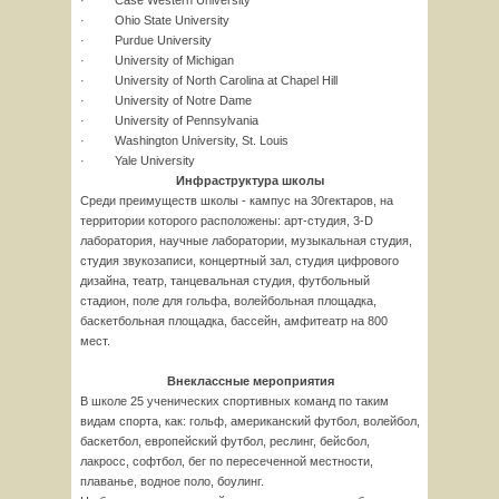
· Case Western University
· Ohio State University
· Purdue University
· University of Michigan
· University of North Carolina at Chapel Hill
· University of Notre Dame
· University of Pennsylvania
· Washington University, St. Louis
· Yale University
Инфраструктура школы
Среди преимуществ школы - кампус на 30гектаров, на
территории которого расположены: арт-студия, 3-D
лаборатория, научные лаборатории, музыкальная студия,
студия звукозаписи, концертный зал, студия цифрового
дизайна, театр, танцевальная студия, футбольный
стадион, поле для гольфа, волейбольная площадка,
баскетбольная площадка, бассейн, амфитеатр на 800
мест.
Внеклассные мероприятия
В школе 25 ученических спортивных команд по таким
видам спорта, как: гольф, американский футбол, волейбол,
баскетбол, европейский футбол, реслинг, бейсбол,
лакросс, софтбол, бег по пересеченной местности,
плаванье, водное поло, боулинг.