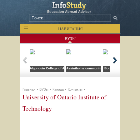
Education Abroad Advisor
НАВИГАЦИЯ
ВУЗЫ
Algonquin College of Applied Arts and Technology
Assiniboine community college
Bodwell High School
Главная
ВУЗы
Канада
Контакты
University of Ontario Institute of
Technology