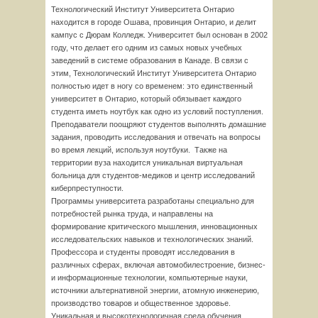
Технологический Институт Университета Онтарио
находится в городе Ошава, провинция Онтарио, и делит
кампус с Дюрам Колледж. Университет был основан в 2002
году, что делает его одним из самых новых учебных
заведений в системе образования в Канаде. В связи с
этим, Технологический Институт Университета Онтарио
полностью идет в ногу со временем: это единственный
университет в Онтарио, который обязывает каждого
студента иметь ноутбук как одно из условий поступления.
Преподаватели поощряют студентов выполнять домашние
задания, проводить исследования и отвечать на вопросы
во время лекций, используя ноутбуки. Также на
территории вуза находится уникальная виртуальная
больница для студентов-медиков и центр исследований
киберпреступности.
Программы университета разработаны специально для
потребностей рынка труда, и направлены на
формирование критического мышления, инновационных
исследовательских навыков и технологических знаний.
Профессора и студенты проводят исследования в
различных сферах, включая автомобилестроение, бизнес-
и информационные технологии, компьютерные науки,
источники альтернативной энергии, атомную инженерию,
производство товаров и общественное здоровье.
Уникальная и высокотехнологичная среда обучения