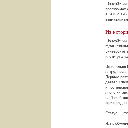
Шанхайский 
программах 
в SHU с 1966
выпускникам
Из истори
Шанхайский 
путем слия
университет
института на
Изначально 
сотрудничес
Первым рект
деятели пар
и последова
японо-китай
на базе быв
юриспруденц
Статус — го
Язык обучен