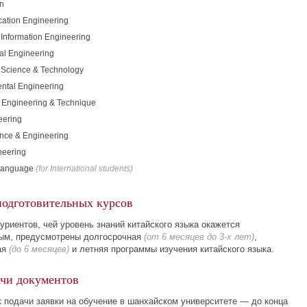
n
ation Engineering
 Information Engineering
al
Engineering
Science & Technology
ntal Engineering
 Engineering & Technique
eering
nce & Engineering
neering
Language
(for International students)
подготовительных курсов
уриентов, чей уровень знаний китайского языка окажется
ым, предусмотрены долгосрочная
(от 6 месяцев до
3-х
лет)
,
ая
(до 6 месяцев)
и летняя программы изучения китайского языка.
ачи документов
к подачи заявки на обучение в шанхайском университете — до конца