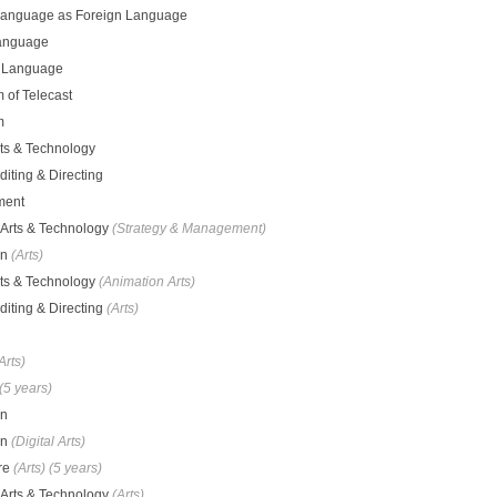
Language as Foreign Language
Language
 Language
 of Telecast
m
ts & Technology
diting & Directing
ment
n Arts & Technology
(Strategy & Management)
gn
(Arts)
ts & Technology
(Animation Arts)
diting & Directing
(Arts)
Arts)
(5 years)
gn
gn
(Digital Arts)
ure
(Arts)
(5 years)
n Arts & Technology
(Arts)