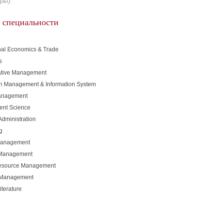
ры).
 специальности
onal Economics & Trade
s
ative Management
on Management & Information System
Management
nt Science
Administration
g
Management
 Management
source Management
l Management
iterature