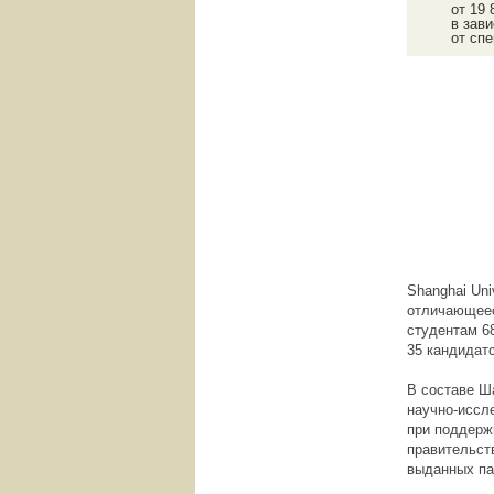
от 19 
в зав
от сп
Shanghai Un
отличающеес
студентам 6
35 кандидат
В составе Ш
научно-иссл
при поддерж
правительст
выданных па