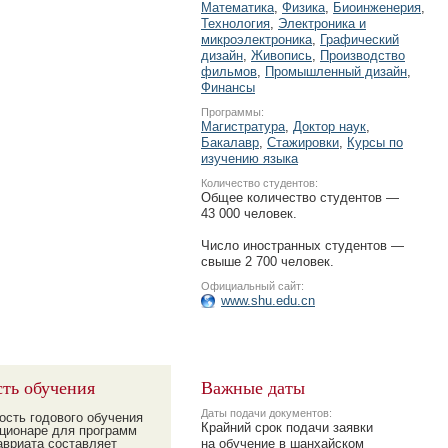
Математика
,
Физика
,
Биоинженерия
,
Технология
,
Электроника и
микроэлектроника
,
Графический
дизайн
,
Живопись
,
Производство
фильмов
,
Промышленный дизайн
,
Финансы
Программы:
Магистратура
,
Доктор наук
,
Бакалавр
,
Стажировки
,
Курсы по
изучению языка
Количество студентов:
Общее количество студентов —
43 000 человек.
Число иностранных студентов —
свыше 2 700 человек.
Официальный сайт:
www.shu.edu.cn
ть обучения
Важные даты
Даты подачи документов:
ость годового обучения
Крайний срок подачи заявки
ационаре для программ
авриата составляет
на обучение в шанхайском