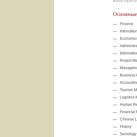
магистрату
Основные
Finance
Internati
Economic
Administr
Informati
Project 
Manageme
Business 
Accountin
Tourism 
Logistics
Human Re
Financia
Chinese L
History
Sociology