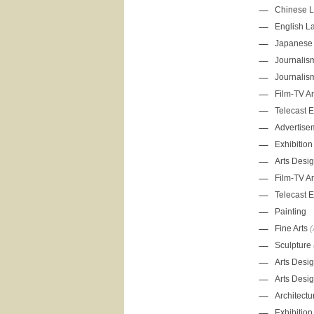
Chinese 
English 
Japanese
Journalism
Journalis
Film-TV
Ar
Telecast E
Advertise
Exhibitio
Arts Desi
Film-TV
Ar
Telecast E
Painting
Fine Arts
(
Sculpture
Arts Desi
Arts Desi
Architect
Exhibitio