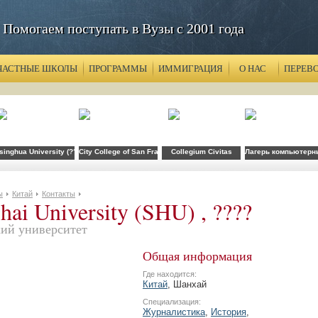
Помогаем поступать в Вузы с 2001 года
ЧАСТНЫЕ ШКОЛЫ
ПРОГРАММЫ
ИММИГРАЦИЯ
О НАС
ПЕРЕВ
) , ????
singhua University (????)
City College of San Francisco
Collegium Civitas
Лагерь компьютерны
ы
Китай
Контакты
hai University (SHU) , ????
ий университет
Общая информация
Где находится:
Китай
, Шанхай
Специализация:
Журналистика
,
История
,