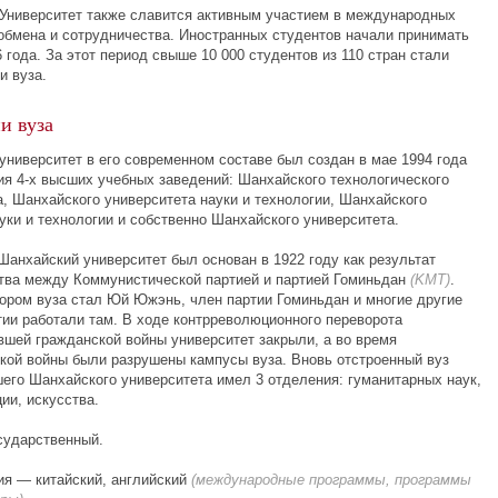
Университет также славится активным участием в международных
обмена и сотрудничества. Иностранных студентов начали принимать
 года. За этот период свыше 10 000 студентов из 110 стран стали
и вуза.
и вуза
университет в его современном составе был создан в мае 1994 года
ния
4-х
высших учебных заведений: Шанхайского технологического
а, Шанхайского университета науки и технологии, Шанхайского
уки и технологии и собственно Шанхайского университета.
Шанхайский университет был основан в 1922 году как результат
тва между Коммунистической партией и партией Гоминьдан
(KMT)
.
ором вуза стал Юй Южэнь, член партии Гоминьдан и многие другие
тии работали там. В ходе контрреволюционного переворота
вшей гражданской войны университет закрыли, а во время
ской
войны были разрушены кампусы вуза. Вновь отстроенный вуз
шего Шанхайского университета имел 3 отделения: гуманитарных наук,
ии, искусства.
сударственный.
ия — китайский, английский
(международные программы, программы