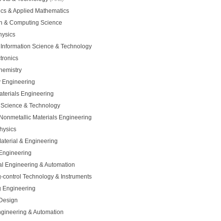
cs & Applied Mathematics
on & Computing Science
hysics
c Information Science & Technology
tronics
hemistry
y Engineering
aterials Engineering
c Science & Technology
 Nonmetallic Materials Engineering
hysics
aterial & Engineering
 Engineering
l Engineering & Automation
-control
Technology & Instruments
 Engineering
 Design
Engineering & Automation