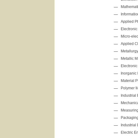
Mathemati
Informati
Applied P
Electroni
Micro-elec
Applied C
Metallurg
Metallic M
Electroni
Inorganic
Material P
Polymer M
Industrial
Mechanica
Measuring
Packaging
Industrial
Electric 