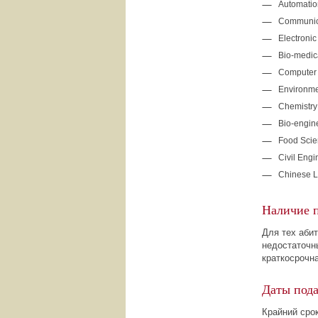
Automatio
Communic
Electronic
Bio-medic
Computer 
Environme
Chemistry
Bio-engin
Food Scie
Civil Engi
Chinese 
Наличие 
Для тех абит
недостаточн
краткосрочн
Даты под
Крайний сро