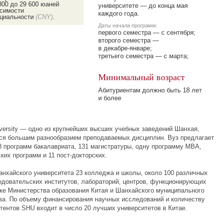
800 до 29 600 юаней
университете — до конца мая
исимости
каждого года.
ециальности
(CNY)
.
Даты начала программ:
первого семестра — с сентября;
второго семестра —
в
декабре-январе;
третьего семестра — с марта;
Минимальный возраст
Абитуриентам должно быть 18 лет
и более
iversity — одно из крупнейших высших учебных заведений Шанхая,
я большим разнообразием преподаваемых дисциплин. Вуз предлагает
8 программ бакалавриата, 131 магистратуры, одну программу МВА,
ских программ и 11
пост-докторских.
анхайского университета 23 колледжа и школы, около 100 различных
едовательских
институтов, лабораторий, центров, функционирующих
ке Министерства образования Китая и Шанхайского муниципального
ва. По объему финансирования научных исследований и количеству
тентов SHU входит в число 20 лучших университетов в Китае.