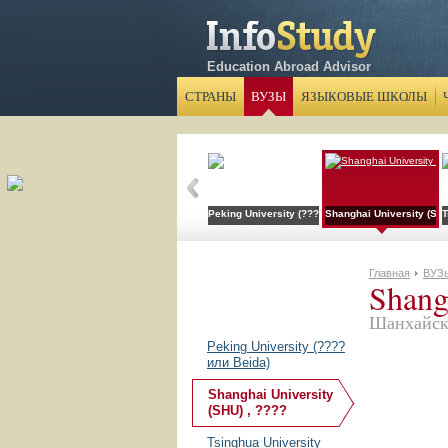
Education Abroad Advisor
СТРАНЫ
ВУЗЫ
ЯЗЫКОВЫЕ ШКОЛЫ
Peking University (???? или Beida)
Shanghai University (SHU
T
Главная
ВУЗ
Shang
Шанхайск
Peking University (????
или Beida)
Shanghai University
(SHU) , ????
Tsinghua University