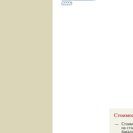
(????)
Стоимос
Стоим
на ст
бакал