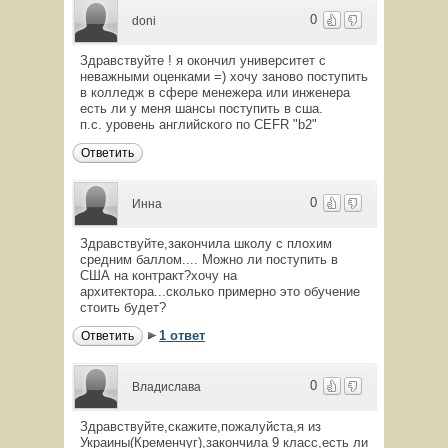
0
doni
Здравствуйте ! я окончил университет с
неважными оценками =) хочу заново поступить
в колледж в сфере менежера или инженера
есть ли у меня шансы поступить в сша.
п.с. уровень английского по CEFR "b2"
Ответить
0
Инна
Здравствуйте,закончила школу с плохим
средним баллом.... Можно ли поступить в
США на контракт?хочу на
архитектора...сколько примерно это обучение
стоить будет?
1 ответ
Ответить
0
Владислава
Здравствуйте,скажите,пожалуйста,я из
Украины(Кременчуг),закончила 9 класс,есть ли