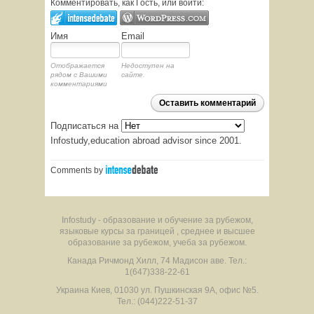
Комментировать, как Гость, или войти:
Имя
Email
Отображается
Недоступен на
рядом с Вашими
сайте.
комментариями
Оставить комментарий
Подписаться на
Infostudy,education abroad advisor since 2001.
Comments by
Infostudy - образование и обучение за рубежом,
языковые курсы за границей , среднее и высшее
образование за рубежом, учеба за рубежом.
Канада
Ричмонд Хилл
,
74 Мадисон аве.
Тел.:
1(647)338-22-61
Украина
Киев
,
01030
ул. Пушкинская 9А, офис №5.
Тел.: (044)222-51-37