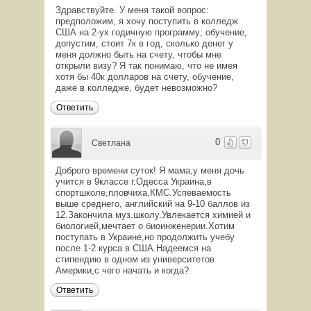
Здравствуйте. У меня такой вопрос:
предположим, я хочу поступить в колледж
США на 2-ух годичную программу; обучение,
допустим, стоит 7к в год, сколько денег у
меня должно быть на счету, чтобы мне
открыли визу? Я так понимаю, что не имея
хотя бы 40к долларов на счету, обучение,
даже в колледже, будет невозможно?
Ответить
0
Светлана
Доброго времени суток! Я мама,у меня дочь
учится в 9классе г.Одесса Украина,в
спортшколе,пловчиха,КМС.Успеваемость
выше среднего, английский на 9-10 баллов из
12.Закончила муз.школу.Увлекается химией и
биологией,мечтает о биоинженерии.Хотим
поступать в Украине,но продолжить учебу
после 1-2 курса в США.Надеемся на
стипендию в одном из университетов
Америки,с чего начать и когда?
Ответить