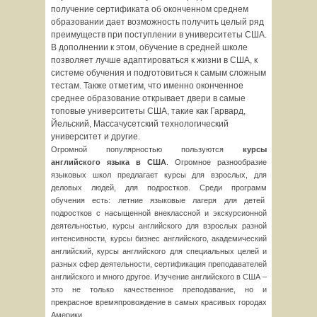
получение сертификата об оконченном среднем
образовании дает возможность получить целый ряд
преимуществ при поступлении в университеты США.
В дополнении к этом, обучение в средней школе
позволяет лучше адаптироваться к жизни в США, к
системе обучения и подготовиться к самым сложным
тестам. Также отметим, что именно оконченное
среднее образование открывает двери в самые
топовые университеты США, такие как Гарвард,
Йельский, Массачусетский технологический
университет и другие.
Огромной популярностью пользуются
курсы
английского языка в США
. Огромное разнообразие
языковых школ предлагает курсы для взрослых, для
деловых людей, для подростков. Среди программ
обучения есть: летние языковые лагеря для детей
подростков с насыщенной внеклассной и экскурсионной
деятельностью, курсы английского для взрослых разной
интенсивности, курсы бизнес английского, академический
английский, курсы английского для специальных целей и
разных сфер деятельности, сертификация преподавателей
английского и много другое. Изучение английского в США –
это не только качественное преподавание, но и
прекрасное времяпровождение в самых красивых городах
Америки.