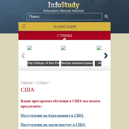
Education Abroad Advisor
НАВИГАЦИЯ
СТРАНЫ
City College of San Francisco
Лагерь компьютерных технологий FLS при CSU
Auburn University
Главная
Страны
США
Какие прогарммы обучения в США мы можем
предложить:
Поступление на бакалавриат в США
Поступление на магистратуру в США