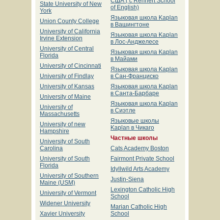
США ( с Rennert School
State University of New
of English)
York
Языковая школа Kaplan
Union County College
в Вашингтоне
University of California
Языковая школа Kaplan
Irvine Extension
в Лос-Анджелесе
University of Central
Языковая школа Kaplan
Florida
в Майами
University of Cincinnati
Языковая школа Kaplan
University of Findlаy
в Сан-Франциско
University of Kansas
Языковая школа Kaplan
в Санта-Барбаре
University of Maine
Языковая школа Kaplan
University of
в Сиэтле
Massachusetts
Языковые школы
University of new
Kaplan в Чикаго
Hampshire
Частные школы
University of South
Carolina
Cats Academy Boston
University of South
Fairmont Private School
Florida
Idyllwild Arts Academy
University of Southern
Justin-Siena
Maine (USM)
Lexington Catholic High
University of Vermont
School
Widener University
Marian Catholic High
Xavier University
School