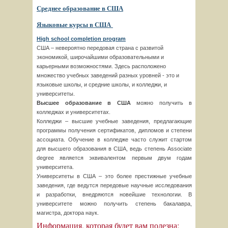
Среднее образование в США
Языковые курсы в США
High school completion program
CША – невероятно передовая страна с развитой
экономикой, широчайшими образовательными и
карьерными возможностями. Здесь расположено
множество учебных заведений разных уровней - это и
языковые школы, и средние школы, и колледжи, и
университеты.
Высшее образование в США
можно получить в
колледжах и университетах.
Колледжи – высшие учебные заведения, предлагающие
программы получения сертификатов, дипломов и степени
ассоциата. Обучение в колледже часто служит стартом
для высшего образования в США, ведь степень Associate
degree является эквивалентом первым двум годам
университета.
Университеты в США – это более престижные учебные
заведения, где ведутся передовые научные исследования
и разработки, внедряются новейшие технологии. В
университете можно получить степень бакалавра,
магистра, доктора наук.
Информация, которая будет вам полезна: