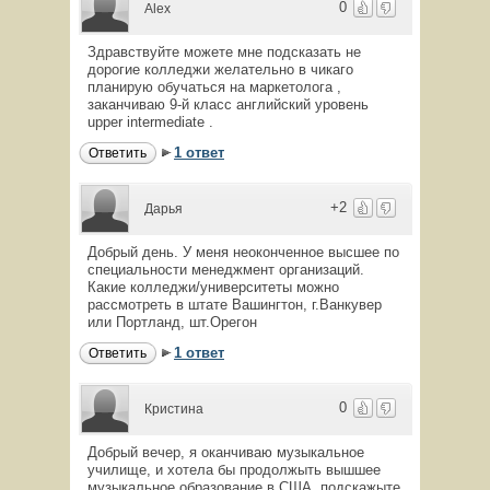
0
Alex
Здравствуйте можете мне подсказать не
дорогие колледжи желательно в чикаго
планирую обучаться на маркетолога ,
заканчиваю 9-й класс английский уровень
upper intermediate .
1 ответ
Ответить
+2
Дарья
Добрый день. У меня неоконченное высшее по
специальности менеджмент организаций.
Какие колледжи/университеты можно
рассмотреть в штате Вашингтон, г.Ванкувер
или Портланд, шт.Орегон
1 ответ
Ответить
0
Кристина
Добрый вечер, я оканчиваю музыкальное
училище, и хотела бы продолжыть вышшее
музыкальное образование в США, подскажыте