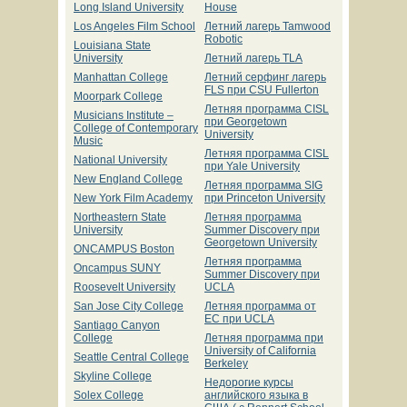
Long Island University
House
Los Angeles Film School
Летний лагерь Tamwood
Robotic
Louisiana State
University
Летний лагерь TLA
Manhattan College
Летний серфинг лагерь
FLS при CSU Fullerton
Moorpark College
Летняя программа CISL
Musicians Institute –
при Georgetown
College of Contemporary
University
Music
Летняя программа CISL
National University
при Yale University
New England College
Летняя программа SIG
New York Film Academy
при Princeton University
Northeastern State
Летняя программа
University
Summer Discovery при
Georgetown University
ONCAMPUS Boston
Летняя программа
Oncampus SUNY
Summer Discovery при
Roosevelt University
UCLA
San Jose City College
Летняя программа от
EC при UCLA
Santiago Canyon
College
Летняя программа при
University of California
Seattle Central College
Berkeley
Skyline College
Недорогие курсы
Solex College
английского языка в