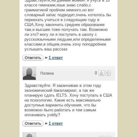
Здравствуйте,на данный момент я учусь в 10
классе гимназии,язык знаю слабо,с
грамматикой проблем немного,но вот
словарный запас подводит,очень хотелось бы
переехать учиться в следующем году в
США,Хочу закончить среднее образование
там,и высшее тоже получать там. Возможно
ли это? могу ли я поступить в школу с
русскоязычными людьми,или определенными
классами,в общем,очень хочу поподробнее
услышать ваш рассказ
1 ответ
Ответить
0
Полина
Здравствуйте. Я заканчиваю в этом году
экономический бакалавриат, а так же
планирую сдать IELTS. Хочу поступать в США
на психологию. Какие есть максимально
доступные варианты обучения, что бы
возможно было работать и тем самым
оплачивать учёбу?
1 ответ
Ответить