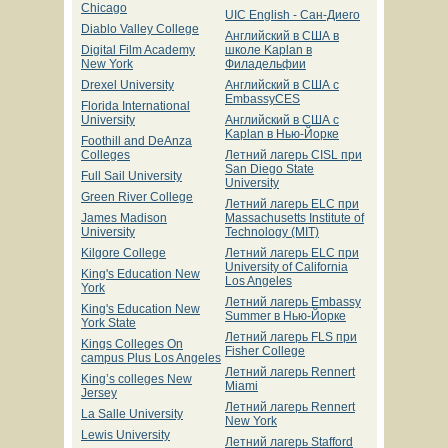
Chicago
UIC English - Сан-Диего
Diablo Valley College
Английский в США в
Digital Film Academy
школе Kaplan в
New York
Филадельфии
Drexel University
Английский в США с
EmbassyCES
Florida International
University
Английский в США с
Kaplan в Нью-Йорке
Foothill and DeAnza
Colleges
Летний лагерь CISL при
San Diego State
Full Sail University
University
Green River College
Летний лагерь ELC при
James Madison
Massachusetts Institute of
University
Technology (MIT)
Kilgore College
Летний лагерь ELC при
University of California
King's Education New
Los Angeles
York
Летний лагерь Embassy
King's Education New
Summer в Нью-Йорке
York State
Летний лагерь FLS при
Kings Colleges On
Fisher College
campus Plus Los Angeles
Летний лагерь Rennert
King’s colleges New
Miami
Jersey
Летний лагерь Rennert
La Salle University
New York
Lewis University
Летний лагерь Stafford