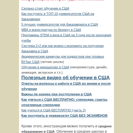
Сколько стоит обучение в США
Как поступить в ТОП 10 университетов США на
бакалавриат
5 лучших университетов для бакалавриата в США
МВА и магистратура по бизнесу в США
Программы STEM и виза в США на 3 года после окончания
учебы
Система 2+2 или как можно сэкономить на получении
бакалавра в США
Академические каникулы для подростков при топовых
ВУЗах США
(летние школы)
Обучение в киношколах в США
(кинорежиссура, дизайн,
анимация, актерское и т.п.)
Полезные видео об обучении в США
Ответы на вопросы о работе в США во время и после
обучения
Важны ли оценки при поступлении в США
Как учиться с США БЕСПЛАТНО: стипендии, гранты,
спортивные стипендии
Как учиться в США БЕСПЛАТНО (часть 2)
Как поступить в университет США БЕЗ ЭКЗАМЕНОВ
Кроме этого, иностранцам можно получить и
среднее
. Обучение в средних школах и
образование в США