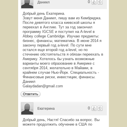
0
Даниил
Добрый день Екатерина.
Зовут меня Даниил, пишу вам из Кембриджа.
После девятого класса киевской школы я
переехал в Англию. Тут за год закончил
программу IGCSE и поступил на A-level в
Abbey college Cambridge. Изучаю предметы:
бизнес, финансы, математика. В июне 2014 я
закончу первый год a-level. По сути мне
остался еще второй год a-level, но по
стечению обстоятельств я обязан переехать в
Америку. Хотелось бы узнать возможные
варианты моего образование в Америке с
сентября 2014, желательно в Майами, в
крайнем случае Нью-Йорк. Специальность -
Финансовые риски, инвестиции, финансы.
Даниил
Galaydadan@gmail.com
Ответить
0
Екатерина
Добрый день, Настя! Спасибо за вопрос. Вы
можете продолжить обучение в США по