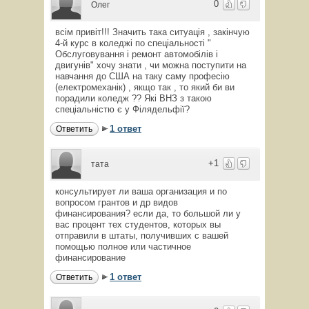
0
Олег
всім привіт!!! Значить така ситуація , закінчую
4-й курс в коледжі по спеціальності "
Обслуговування і ремонт автомобілів і
двигунів" хочу знати , чи можна поступити на
навчання до США на таку саму професію
(електромеханік) , якщо так , то який би ви
порадили коледж ?? Які ВНЗ з такою
спеціальністю є у Філядельфії?
1 ответ
Ответить
+1
тата
консультирует ли ваша организация и по
вопросом грантов и др видов
финансирования? если да, то большой ли у
вас процент тех студентов, которых вы
отправили в штаты, получивших с вашей
помощью полное или частичное
финансирование
1 ответ
Ответить