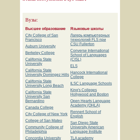
Вузы:
Высшее образование
Языковые школы
City College of San
Лагерь компьютерных
Francisco
технологий FLS при
CSU Fullerton
Auburn University
Converse International
Berkeley College
School of Languages
California State
(CISL)
University
ELS
California State
Hancock International
University Domingez Hills
College
California State
ILSC Language Schools
University Long Beach
King's Colleges
California State
Hollywood and Boston
University San
Bernardino
Open Hearts Language
Academy (OHLA)
Canada College
Rennert School of
City College of New York
English
College of San Mateo
San Diego State
Community College of
University American
Philadelphia
Language Institute
Concordia University
TLA academy