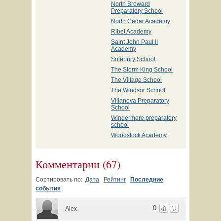
North Broward
Preparatory School
North Cedar Academy
Ribet Academy
Saint John Paul II
Academy
Solebury School
The Storm King School
The Village School
The Windsor School
Villanova Preparatory
School
Windermere preparatory
school
Woodstock Academy
Комментарии
(
67
)
Сортировать по:
Дата
Рейтинг
Последние
события
0
Alex