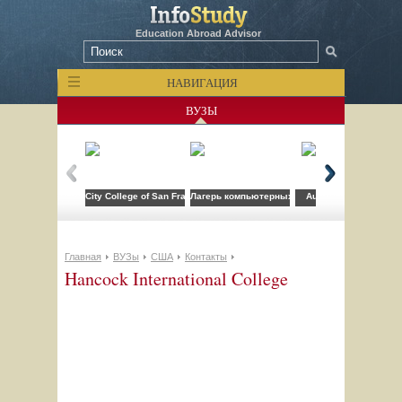
Education Abroad Advisor
НАВИГАЦИЯ
ВУЗЫ
City College of San Francisco
Лагерь компьютерных технологий FLS при CSU
Auburn University
Главная
ВУЗы
США
Контакты
Hancock International College