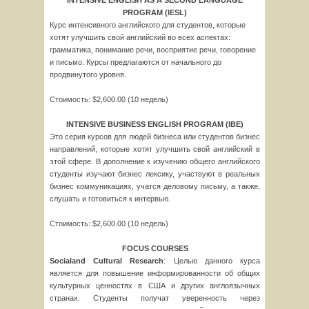
INTENSIVE ENGLISH AS A SECOND LANGUAGE
PROGRAM (IESL)
Курс интенсивного английского для студентов, которые
хотят улучшить свой английский во всех аспектах:
грамматика, понимание речи, восприятие речи, говорение
и письмо. Курсы предлагаются от начального до
продвинутого уровня.
Cтоимость: $2,600.00 (10 недель)
INTENSIVE BUSINESS ENGLISH PROGRAM (IBE)
Это серия курсов для людей бизнеса или студентов бизнес
направлений, которые хотят улучшить свой английский в
этой сфере. В дополнение к изучению общего английского
студенты изучают бизнес лексику, участвуют в реальных
бизнес коммуникациях, учатся деловому письму, а также,
слушать и готовиться к интервью.
Cтоимость: $2,600.00 (10 недель)
FOCUS COURSES
Social
and
Cultural
Research
: Целью данного курса
является для повышение информированности об общих
культурных ценностях в США и других англоязычных
странах. Студенты получат уверенность через