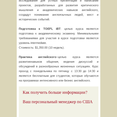
исследования для устных презентаций и написание
проектов, разработанных для развития критического
мышления и академических навыков английского,
создадут понимание англоязычных людей, мест и
исторических событий.
Подготовка к
TOEFL
iBT
: целью курса является
подготовка к академическому экзамену. Минимальными
требованиями для участия в курсе подготовки является
уровень intermediate.
Cтоимость: $1,350.00 (10 недель).
Практика английского
–целью курса является
развитиенавыков общения, ведения дискуссий и
обсуждений в разнообразных жизненных ситуациях. Курс
проход с понедельника по пятницу с 13:30 до 14:30 и
является бесплатным для студентов, которые обучаются
на программах интенсивного или бизнес английского.
Как получить больше информации?
Ваш персональный менеджер по США